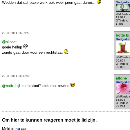
Wedden dat dat papierwerk ook weer jaren gaat duren...
Oudgedie
WMRindex
19.022
OTindex:
1.455
22-11-2014 16:09:50
botte bi
Oudgedie
@allone
:
goeie hellup
zoiets gaat door voor een rechtstaat
WMRindex
90.824
OTindex:
39.090
22-11-2014 16:12:03
allone
Oudgedie
@botte bijl
: rechtstaat? dictoraal bewind
WMRindex
55.576
OTindex:
99.244
Om hier te kunnen reageren moet je lid zijn.
Meld je
nu
aan.