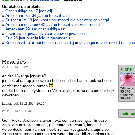
Gerelateerde artikelen
»
Onschuldige na 17 jaar vrij
»
Amerikaan zat 34 jaar onterecht vast
»
Duitser ruim 13 jaar vast voor moord die niet werd gepleegd
»
Amerikaanse vrouw 43 jaar onterecht vast voor moord
»
Amerikaan 29 jaar onschuldig vast
»
IJsvrouw te gevaarlijk voor vrouwengevangenis
»
Duo 28 jaar onschuldig in gevangenis
»
Koreaan zit ruim twintig jaar onschuldig in gevangenis voor moord op tiene
Reacties
21-11-2014 10:16:13
allone
Oudgedie
en dat 12-jarige jongetje?
jee, je zal dat op je geweten hebben - daar had hij ook wel eens
eerder mee mogen komen
WMRindex
en dat het rechtssysteem in VS niet klopt, is weer eens duidelijk
55.576
geworden
OTindex:
99.244
Laatste edit 21-11-2014 10:16
21-11-2014 10:23:44
nietmee
Goh, Ricky Jackson is zwart, wat een verrassing.... In deze
zaak zijn ook twee broers, (uiteraard ook zwart), indertijd
veroordeeld, een van hen heeft 25 jaar vastgezeten, zijn broer
zit nog vast maar aangenomen wordt dat ook hij zeer binnenkort