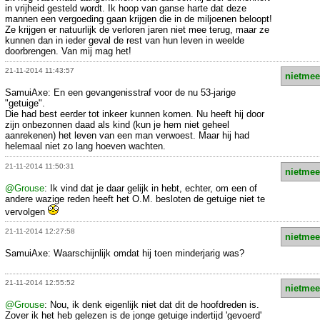
in vrijheid gesteld wordt. Ik hoop van ganse harte dat deze
mannen een vergoeding gaan krijgen die in de miljoenen beloopt!
Ze krijgen er natuurlijk de verloren jaren niet mee terug, maar ze
kunnen dan in ieder geval de rest van hun leven in weelde
doorbrengen. Van mij mag het!
21-11-2014 11:43:57
nietmee
SamuiAxe: En een gevangenisstraf voor de nu 53-jarige
"getuige".
Die had best eerder tot inkeer kunnen komen. Nu heeft hij door
zijn onbezonnen daad als kind (kun je hem niet geheel
aanrekenen) het leven van een man verwoest. Maar hij had
helemaal niet zo lang hoeven wachten.
21-11-2014 11:50:31
nietmee
@Grouse
: Ik vind dat je daar gelijk in hebt, echter, om een of
andere wazige reden heeft het O.M. besloten de getuige niet te
vervolgen
21-11-2014 12:27:58
nietmee
SamuiAxe: Waarschijnlijk omdat hij toen minderjarig was?
21-11-2014 12:55:52
nietmee
@Grouse
: Nou, ik denk eigenlijk niet dat dit de hoofdreden is.
Zover ik het heb gelezen is de jonge getuige indertijd 'gevoerd'