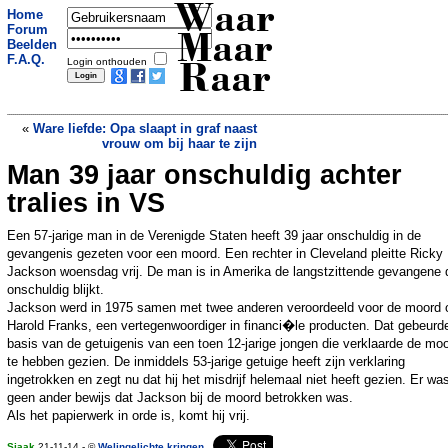
Waar
Home
Forum
Maar
Beelden
F.A.Q.
Login onthouden
Raar
«
Ware liefde: Opa slaapt in graf naast
vrouw om bij haar te zijn
Man 39 jaar onschuldig achter
Vrouw loopt met broek van schmink
door New York
»
tralies in VS
Een 57-jarige man in de Verenigde Staten heeft 39 jaar onschuldig in de
gevangenis gezeten voor een moord. Een rechter in Cleveland pleitte Ricky
Jackson woensdag vrij. De man is in Amerika de langstzittende gevangene 
onschuldig blijkt.
Jackson werd in 1975 samen met twee anderen veroordeeld voor de moord 
Harold Franks, een vertegenwoordiger in financi�le producten. Dat gebeurd
basis van de getuigenis van een toen 12-jarige jongen die verklaarde de mo
te hebben gezien. De inmiddels 53-jarige getuige heeft zijn verklaring
ingetrokken en zegt nu dat hij het misdrijf helemaal niet heeft gezien. Er wa
geen ander bewijs dat Jackson bij de moord betrokken was.
Als het papierwerk in orde is, komt hij vrij.
Sjaak
21-11-14 - ©
Welingelichte kringen