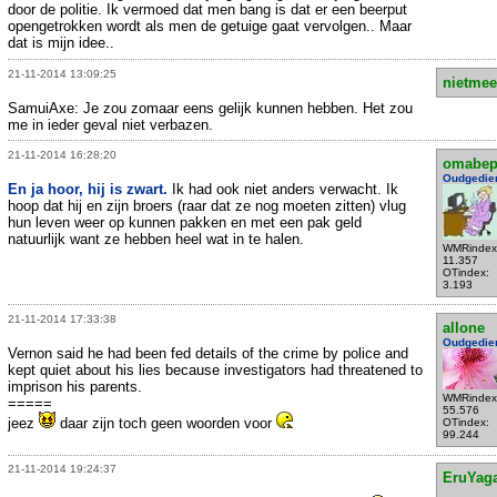
door de politie. Ik vermoed dat men bang is dat er een beerput
opengetrokken wordt als men de getuige gaat vervolgen.. Maar
dat is mijn idee..
21-11-2014 13:09:25
nietmee
SamuiAxe: Je zou zomaar eens gelijk kunnen hebben. Het zou
me in ieder geval niet verbazen.
21-11-2014 16:28:20
omabe
Oudgedie
En ja hoor, hij is zwart.
Ik had ook niet anders verwacht. Ik
hoop dat hij en zijn broers (raar dat ze nog moeten zitten) vlug
hun leven weer op kunnen pakken en met een pak geld
natuurlijk want ze hebben heel wat in te halen.
WMRindex
11.357
OTindex:
3.193
21-11-2014 17:33:38
allone
Oudgedie
Vernon said he had been fed details of the crime by police and
kept quiet about his lies because investigators had threatened to
imprison his parents.
WMRindex
=====
55.576
jeez
daar zijn toch geen woorden voor
OTindex:
99.244
21-11-2014 19:24:37
EruYag