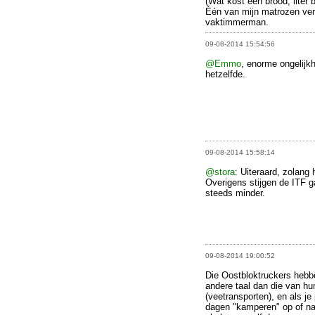
(Wat kost een brood, liter b
Één van mijn matrozen vert
vaktimmerman.
09-08-2014 15:54:56
@Emmo
, enorme ongelijk
hetzelfde.
09-08-2014 15:58:14
@stora
: Uiteraard, zolang 
Overigens stijgen de ITF g
steeds minder.
09-08-2014 19:00:52
Die Oostbloktruckers hebbe
andere taal dan die van hu
(veetransporten), en als j
dagen "kamperen" op of naa