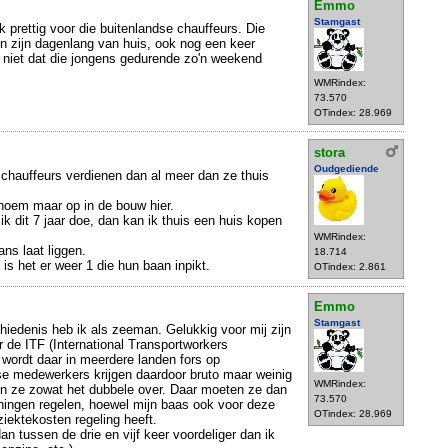
Emmo
Stamgast
ok prettig voor die buitenlandse chauffeurs. Die
én zijn dagenlang van huis, ook nog een keer
 niet dat die jongens gedurende zo'n weekend
WMRindex:
73.570
OTindex: 28.969
stora
Oudgediende
e chauffeurs verdienen dan al meer dan ze thuis
noem maar op in de bouw hier.
 ik dit 7 jaar doe, dan kan ik thuis een huis kopen
WMRindex:
ans laat liggen.
18.714
is het er weer 1 die hun baan inpikt.
OTindex: 2.861
Emmo
Stamgast
chiedenis heb ik als zeeman. Gelukkig voor mij zijn
r de ITF (International Transportworkers
 wordt daar in meerdere landen fors op
jnse medewerkers krijgen daardoor bruto maar weinig
WMRindex:
en ze zowat het dubbele over. Daar moeten ze dan
73.570
eningen regelen, hoewel mijn baas ook voor deze
OTindex: 28.969
iektekosten regeling heeft.
n tussen de drie en vijf keer voordeliger dan ik