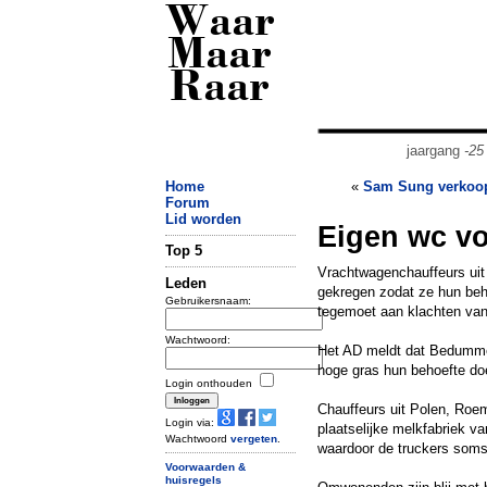
Waar
Maar
Raar
jaargang
-25
Home
«
Sam Sung verkoop
Forum
Lid worden
Eigen wc vo
Top 5
Vrachtwagenchauffeurs uit 
Leden
gekregen zodat ze hun beh
Gebruikersnaam:
tegemoet aan klachten v
Wachtwoord:
Het AD meldt dat Bedummer
hoge gras hun behoefte doe
Login onthouden
Chauffeurs uit Polen, Roem
Login via:
plaatselijke melkfabriek v
Wachtwoord
vergeten
.
waardoor de truckers soms
Voorwaarden &
huisregels