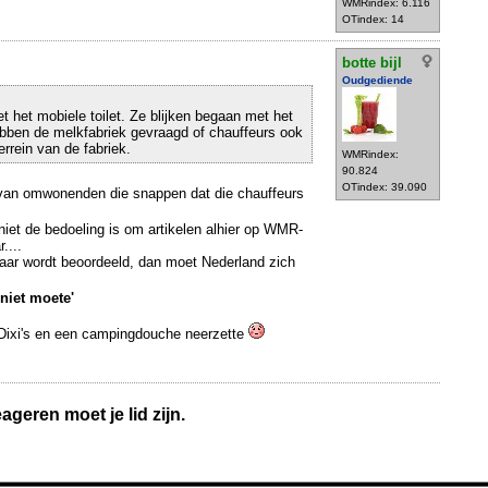
WMRindex: 6.116
OTindex: 14
botte bijl
Oudgediende
t het mobiele toilet. Ze blijken begaan met het
ebben de melkfabriek gevraagd of chauffeurs ook
rrein van de fabriek.
WMRindex:
90.824
OTindex: 39.090
e van omwonenden die snappen dat die chauffeurs
 niet de bedoeling is om artikelen alhier op WMR-
....
Raar wordt beoordeeld, dan moet Nederland zich
niet moete'
n Dixi's en een campingdouche neerzette
geren moet je lid zijn.