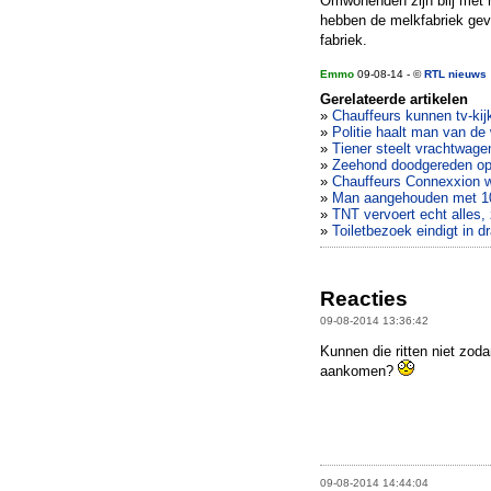
Omwonenden zijn blij met h
hebben de melkfabriek gev
fabriek.
Emmo
09-08-14 - ©
RTL nieuws
Gerelateerde artikelen
»
Chauffeurs kunnen tv-kijk
»
Politie haalt man van d
»
Tiener steelt vrachtwage
»
Zeehond doodgereden op 
»
Chauffeurs Connexxion w
»
Man aangehouden met 10
»
TNT vervoert echt alles, z
»
Toiletbezoek eindigt in 
Reacties
09-08-2014 13:36:42
Kunnen die ritten niet zod
aankomen?
09-08-2014 14:44:04