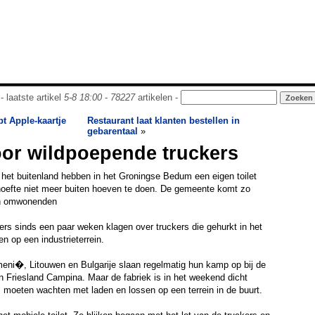
- laatste artikel
5-8 18:00
-
78227
artikelen -
t Apple-kaartje
Restaurant laat klanten bestellen in
gebarentaal
»
or wildpoepende truckers
het buitenland hebben in het Groningse Bedum een eigen toilet
oefte niet meer buiten hoeven te doen. De gemeente komt zo
an omwonenden
s sinds een paar weken klagen over truckers die gehurkt in het
n op een industrieterrein.
eni�, Litouwen en Bulgarije slaan regelmatig hun kamp op bij de
an Friesland Campina. Maar de fabriek is in het weekend dicht
 moeten wachten met laden en lossen op een terrein in de buurt.