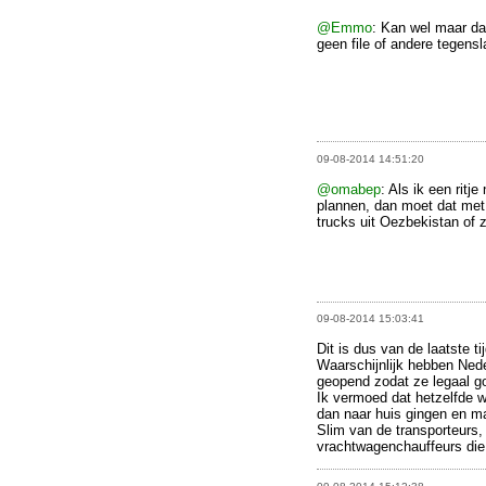
@Emmo
: Kan wel maar d
geen file of andere tegens
09-08-2014 14:51:20
@omabep
: Als ik een ritj
plannen, dan moet dat met 
trucks uit Oezbekistan of
09-08-2014 15:03:41
Dit is dus van de laatste tij
Waarschijnlijk hebben Nede
geopend zodat ze legaal go
Ik vermoed dat hetzelfde 
dan naar huis gingen en ma
Slim van de transporteurs,
vrachtwagenchauffeurs die