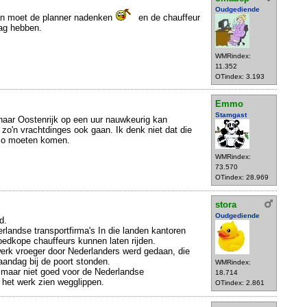
Oudgediende
an moet de planner nadenken
en de chauffeur
lag hebben.
WMRindex:
11.352
OTindex: 3.193
Emmo
Stamgast
e naar Oostenrijk op een uur nauwkeurig kan
zo'n vrachtdinges ook gaan. Ik denk niet dat die
 zo moeten komen.
WMRindex:
73.570
OTindex: 28.969
stora
Oudgediende
d.
rlandse transportfirma's In die landen kantoren
edkope chauffeurs kunnen laten rijden.
werk vroeger door Nederlanders werd gedaan, die
andag bij de poort stonden.
WMRindex:
 maar niet goed voor de Nederlandse
18.714
 het werk zien wegglippen.
OTindex: 2.861