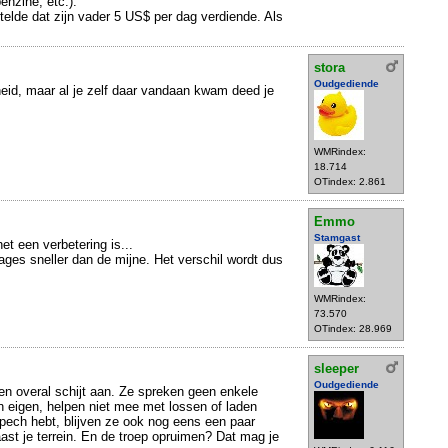
enzine, etc.).
elde dat zijn vader 5 US$ per dag verdiende. Als
stora
Oudgediende
heid, maar al je zelf daar vandaan kwam deed je
WMRindex:
18.714
OTindex: 2.861
Emmo
Stamgast
het een verbetering is...
ages sneller dan de mijne. Het verschil wordt dus
WMRindex:
73.570
OTindex: 28.969
sleeper
Oudgediende
n overal schijt aan. Ze spreken geen enkele
n eigen, helpen niet mee met lossen of laden
e pech hebt, blijven ze ook nog eens een paar
st je terrein. En de troep opruimen? Dat mag je