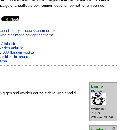
et mobiele toilet. Ze blijken begaan met het lot van de truckers en
raagd of chauffeurs ook kunnen douchen op het terrein van de
en of filmpje meepikken in de file
e weg met mega navigatiescherm
n
Afsluitdijk
ieden onkruid
.000 flessen wodka
o blijkt bij brand
drama
Emmo
Stamgast
anig gepland worden dat ze tijdens werkenstijd
WMRindex:
73.570
OTindex: 28.969
omabep