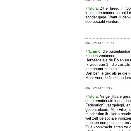
09-08-2014 15:12:38
@stora
: Zit er breed in. O
krijgen én minder betaald 
zonder gage. Want ik denk
doorbetaald worden.
09-08-2014 15:21:41
@Emmo
, die buitenlands
zouden verdienen.
Hetzelfde als de Polen en 
Ik weet van 1 , die zei, als
en contant betalen.
Dan ben je gek als je die k
Maar voor de Nederlanders 
09-08-2014 15:33:28
@stora
: Vergelijkbare ges
de internationale lonen doo
Federation) vastgelegd, en
gecontroleerd. Mijn Filipi
minder dan ik. Netto houd
wel zelf de sociale voorzi
mensen een pensioen- en z
Qua koopkracht zitten ze da