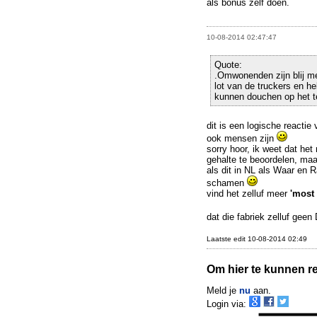
als bonus zelf doen.
10-08-2014 02:47:47
Quote:
.Omwonenden zijn blij me
lot van de truckers en h
kunnen douchen op het te
dit is een logische reacti
ook mensen zijn
sorry hoor, ik weet dat het
gehalte te beoordelen, maar
als dit in NL als Waar en 
schamen
vind het zelluf meer
'most 
dat die fabriek zelluf gee
Laatste edit 10-08-2014 02:49
Om hier te kunnen rea
Meld je
nu
aan.
Login via: