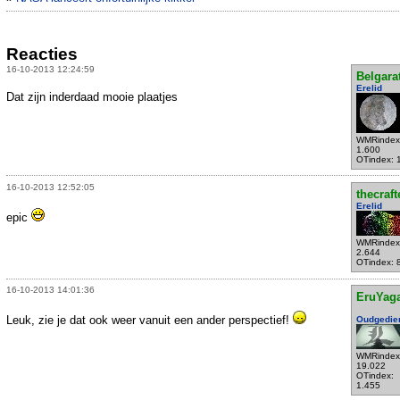
Reacties
16-10-2013 12:24:59
Belgara
Erelid
Dat zijn inderdaad mooie plaatjes
WMRindex
1.600
OTindex: 
16-10-2013 12:52:05
thecraft
Erelid
epic
WMRindex
2.644
OTindex: 
16-10-2013 14:01:36
EruYag
Leuk, zie je dat ook weer vanuit een ander perspectief!
Oudgedie
WMRindex
19.022
OTindex:
1.455