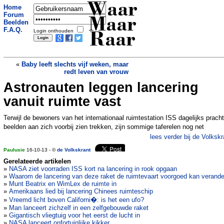
Waar
Home
Forum
Maar
Beelden
F.A.Q.
Login onthouden
Raar
«
Baby leeft slechts vijf weken, maar
redt leven van vrouw
Astronauten leggen lancering
Beelden Rijksmuseum gezuiverd
»
vanuit ruimte vast
Terwijl de bewoners van het internationaal ruimtestation ISS dagelijks pracht
beelden aan zich voorbij zien trekken, zijn sommige taferelen nog net
lees verder bij de Volkskr
Paulusie
16-10-13 - ©
de Volkskrant
Gerelateerde artikelen
»
NASA ziet voorraden ISS kort na lancering in rook opgaan
»
Waarom de lancering van deze raket de ruimtevaart voorgoed kan verand
»
Munt Beatrix en WimLex de ruimte in
»
Amerikaans lied bij lancering Chinees ruimteschip
»
Vreemd licht boven Californi�: is het een ufo?
»
Man lanceert zichzelf in een zelfgebouwde raket
»
Gigantisch vliegtuig voor het eerst de lucht in
»
NASA lanceert onfortuinlijke kikker