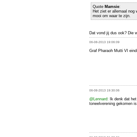
Quote
Mamsie
:
Het ziet er allemaal nog 
mooi om waar te zijn.
Dat vond jij dus ook? Die w
06-08-2013 19:06:09
Graf Pharaoh Mutti VI eind
06-08-2013 19:30:06
@Lennard
: Ik denk dat het
toneelverening gekomen is. 