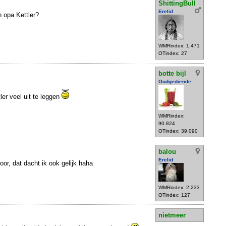
ShittingBull
Erelid
 opa Kettler?
WMRindex: 1.471
OTindex: 27
botte bijl
Oudgediende
ler veel uit te leggen
WMRindex:
90.824
OTindex: 39.090
balou
Erelid
voor, dat dacht ik ook gelijk haha
WMRindex: 2.233
OTindex: 127
nietmeer