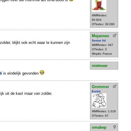
WMRindex:
90.824
OTindex: 39.090
Mejannes
Senior lid
older, blijkt ook echt waar te kunnen zijn
WMRindex: 347
OTindex: 3
Wnplts: France
nietmeer
ti
is eindelijk gevonden
Grommer
Erelid
ijk uit de kast maar van zolder.
WMRindex: 1.018
OTindex: 67
omabep