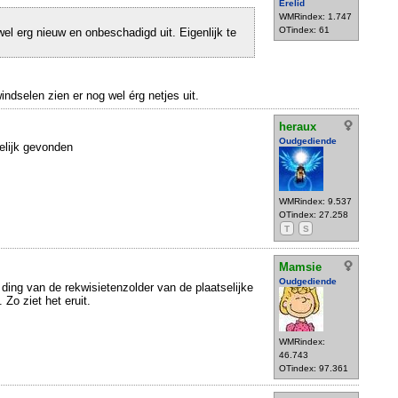
Erelid
WMRindex: 1.747
OTindex: 61
wel erg nieuw en onbeschadigd uit. Eigenlijk te
indselen zien er nog wel érg netjes uit.
heraux
Oudgediende
elijk gevonden
WMRindex: 9.537
OTindex: 27.258
T
S
Mamsie
Oudgediende
 ding van de rekwisietenzolder van de plaatselijke
Zo ziet het eruit.
WMRindex:
46.743
OTindex: 97.361