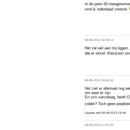
In de jaren 50 meegenomen
vind ik inderdaad vreemd.
06-08-2013 16:09:14
Het zal wel aan mij liggen,
dat er stond: Kleinzoon vi
06-08-2013 16:46:10
Het ziet er allemaal nog we
om waar te zijn.
En zo'n sarcofaag, heeft O
zolder? Toch geen piepklein
Laatste edit 06-08-2013 16:46
06-08-2013 17:57:55