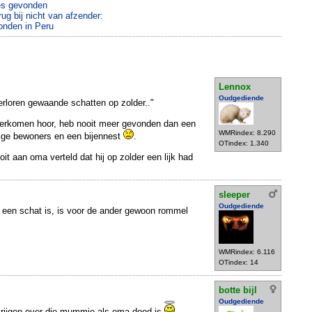
es gevonden
rug bij nicht van afzender:
onden in Peru
Lennox
Oudgediende
erloren gewaande schatten op zolder.."
overkomen hoor, heb nooit meer gevonden dan een
WMRindex: 8.290
rige bewoners en een bijennest
.
OTindex: 1.340
t aan oma verteld dat hij op zolder een lijk had
sleeper
Oudgediende
n een schat is, is voor de ander gewoon rommel
WMRindex: 6.116
OTindex: 14
botte bijl
Oudgediende
krijgen over die mummie als oma dood is