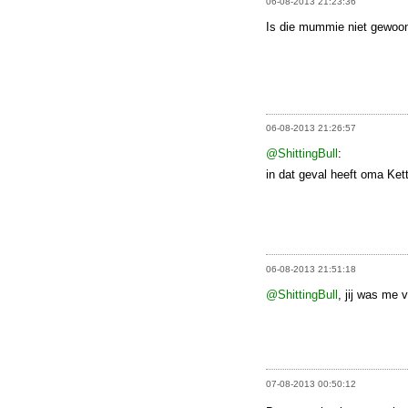
06-08-2013 21:23:36
Is die mummie niet gewoon
06-08-2013 21:26:57
@ShittingBull
:
in dat geval heeft oma Kett
06-08-2013 21:51:18
@ShittingBull
, jij was me 
07-08-2013 00:50:12