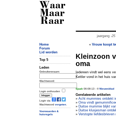
Waar
Maar
Raar
jaargang
-25
Home
«
Vrouw koopt t
Forum
Lid worden
Kleinzoon 
Top 5
oma
Leden
Gebruikersnaam:
Iedereen vindt wel eens ve
Kettler vond in het huis va
Wachtwoord:
Sjaak
06-08-13 - ©
Nieuwsblad
Login onthouden
Gerelateerde artikelen
»
Acht mummies ontdekt i
Login via:
»
Oma vindt gemummificee
Wachtwoord
vergeten
.
»
Duitse mummie blijkt van
»
Duitse klusjesman ontdekt
Voorwaarden &
»
Verstopte liefdesbrieven
huisregels