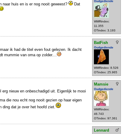
Oudgediende
 naar huis en is er nog nooit geweest?
Dat
WMRindex:
11.355
OTindex: 3.193
BatFish
Oudgediende
 maar ik had de titel even fout gelezen. Ik dacht
ndt mummie van oma op zolder....
WMRindex: 8.526
OTindex: 25.965
Mamsie
Oudgediende
l erg nieuw en onbeschadigd uit. Eigenlijk te mooi
ma die nou echt nog nooit gezien op haar eigen
 ding dat je over het hoofd ziet.
WMRindex:
46.743
OTindex: 97.361
Lennard