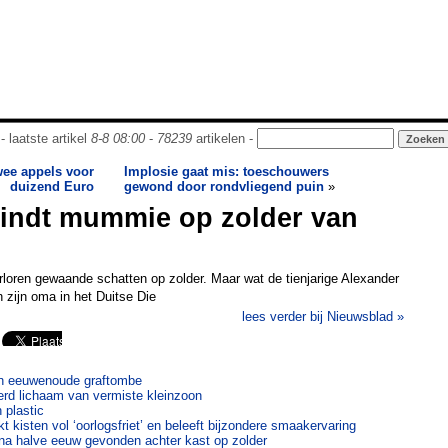
- laatste artikel
8-8 08:00
-
78239
artikelen -
wee appels voor
Implosie gaat mis: toeschouwers
duizend Euro
gewond door rondvliegend puin
»
vindt mummie op zolder van
rloren gewaande schatten op zolder. Maar wat de tienjarige Alexander
n zijn oma in het Duitse Die
lees verder bij Nieuwsblad »
n eeuwenoude graftombe
rd lichaam van vermiste kleinzoon
 plastic
 kisten vol ‘oorlogsfriet’ en beleeft bijzondere smaakervaring
 na halve eeuw gevonden achter kast op zolder