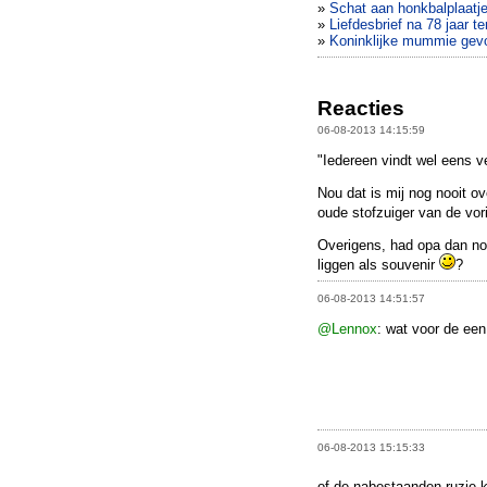
»
Schat aan honkbalplaatj
»
Liefdesbrief na 78 jaar te
»
Koninklijke mummie gev
Reacties
06-08-2013 14:15:59
"Iedereen vindt wel eens v
Nou dat is mij nog nooit 
oude stofzuiger van de vo
Overigens, had opa dan nooi
liggen als souvenir
?
06-08-2013 14:51:57
@Lennox
: wat voor de ee
06-08-2013 15:15:33
of de nabestaanden ruzie 