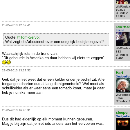
WMRindex
19.823
OTindex:
17.809
23-05-2013 12:59:41
pokerface
Erelid
Quote
@Tom-Servo
:
Wat zegt de Arbodienst over een dergelijk bedrijfsongeval?
WMRindex
883
Waarschijlijk iets in de trend van:
OTindex:
"Dit gebeurde in Amerika en daar hebben wij niets te zeggen"
1.465
23-05-2013 13:27:52
Hart
Oudgedie
Gek dat je niet weet dat er een kelder onder je bedrijf zit. Alle
toegangen daartoe dus al lang dichtgemetseld? Wel mooi als
schuilkelder als er weer eens een tornado komt, maar ja daar
heb je nu niks meer aan.
WMRindex
8.542
OTindex: 
23-05-2013 16:40:31
sleeper
Oudgedie
Dus dit had eigenlijk op elk moment kunnen gebeuren.
Mag je blij zijn dat je niet iets anders aan het vervoeren was.