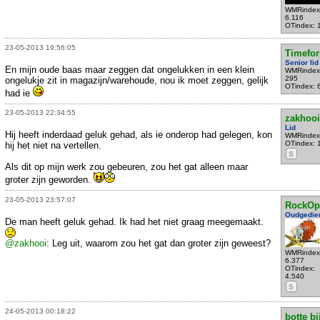
WMRindex
6.116
OTindex: 
23-05-2013 19:56:05
Timefor
Senior lid
En mijn oude baas maar zeggen dat ongelukken in een klein
WMRindex
295
ongelukje zit in magazijn/warehoude, nou ik moet zeggen, gelijk
OTindex: 
had ie
23-05-2013 22:34:55
zakhooi
Lid
Hij heeft inderdaad geluk gehad, als ie onderop had gelegen, kon
WMRindex
OTindex: 
hij het niet na vertellen.
S
Als dit op mijn werk zou gebeuren, zou het gat alleen maar
groter zijn geworden.
23-05-2013 23:57:07
RockOp
Oudgedie
De man heeft geluk gehad. Ik had het niet graag meegemaakt.
@zakhooi
: Leg uit, waarom zou het gat dan groter zijn geweest?
WMRindex
6.377
OTindex:
4.540
S
24-05-2013 00:18:22
botte bi