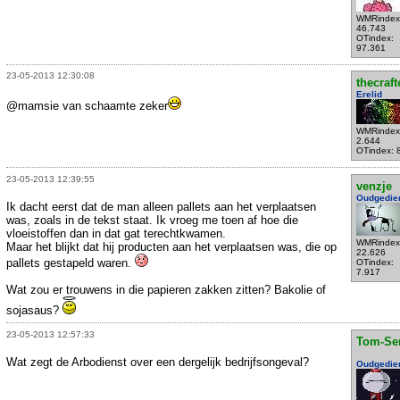
WMRindex
46.743
OTindex:
97.361
23-05-2013 12:30:08
thecraft
Erelid
@mamsie van schaamte zeker
WMRindex
2.644
OTindex: 
23-05-2013 12:39:55
venzje
Oudgedie
Ik dacht eerst dat de man alleen pallets aan het verplaatsen
was, zoals in de tekst staat. Ik vroeg me toen af hoe die
vloeistoffen dan in dat gat terechtkwamen.
WMRindex
Maar het blijkt dat hij producten aan het verplaatsen was, die op
22.626
pallets gestapeld waren.
OTindex:
7.917
Wat zou er trouwens in die papieren zakken zitten? Bakolie of
sojasaus?
23-05-2013 12:57:33
Tom-Se
Wat zegt de Arbodienst over een dergelijk bedrijfsongeval?
Oudgedie