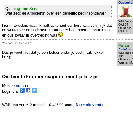
Oudgedie
Quote
@Tom-Servo
:
Wat zegt de Arbodienst over een dergelijk bedrijfsongeval?
WMRindex
90.824
hier in Zweden, waar ik heftruckchauffeur ben, waarschijnlijk dat
OTindex:
de werkgever de bodemstructuur beter had moeten controleren,
39.090
en dus zwaar in overtreding was
24-05-2013 09:34:14
Force
Actief lid
Dus je weet niet dat je een kelder onder je bedrijf zit, lekker
WMRindex
101
bezig...
OTindex: 
Wnplts: Ma
Om hier te kunnen reageren moet je lid zijn.
Meld je
nu
aan.
Login via:
WMRphp ver. 6.0 mobiel -
-0.99644
secs -
Normale versie