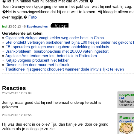
�Tot zijn middel was hij bedekt met olie en vocht.�
Toen Garonyi een kijkje ging nemen in het pakhuis, wist hij niet wat hij zag.
�Het is verbazingwekkend dat hij eruit wist te komen. Hij klaagde alleen m
over rugpijn.�
Foto
ledi
23-05-13 - ©
Easybranches
Gerelateerde artikelen
»
Gigantisch zinkgat vaagt kelder weg onder hotel in China
»
Stel ontdekt verborgen bierkelder met bijna 100 flesjes onder net gekocht 
»
FBI-speurders getuigen over lugubere ontdekking in pakhuis
»
Drankprobleem: bourbonpakhuis met 20.000 vaten ingestort
»
Argeloze Amsterdammer lost betonblok in Rotterdam
»
Ketjap volgens producent niet lekker
»
Dieven rijden door muur met heftruck
»
Traditioneel rijstgerecht choqueert wanneer dode inktvis lijkt te leven
Reacties
23-05-2013 12:09:04
SoepMetB
Lid
WMRindex
Jemig, maar goed dat hij niet helemaal onderop terecht is
OTindex: 
gekomen.
23-05-2013 12:13:55
Mamsie
Oudgedie
Hij was dus echt in de olie? Tja, dan kan je wel door de grond
zakken als je collega je zo ziet.