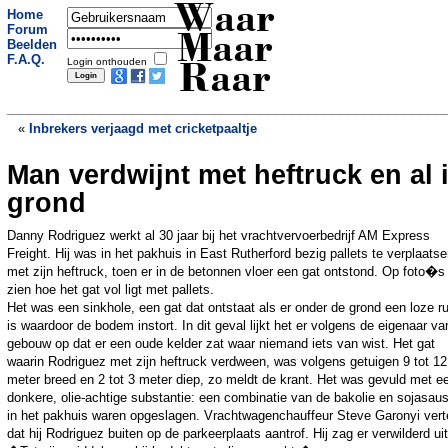
Waar
Home
Forum
Maar
Beelden
F.A.Q.
Login onthouden
Raar
«
Inbrekers verjaagd met cricketpaaltje
Man verdwijnt met heftruck en al 
Na koperdieven, nu ook hardhoutdieven
»
grond
Danny Rodriguez werkt al 30 jaar bij het vrachtvervoerbedrijf AM Express
Freight. Hij was in het pakhuis in East Rutherford bezig pallets te verplaats
met zijn heftruck, toen er in de betonnen vloer een gat ontstond. Op foto�s 
zien hoe het gat vol ligt met pallets.
Het was een sinkhole, een gat dat ontstaat als er onder de grond een loze r
is waardoor de bodem instort. In dit geval lijkt het er volgens de eigenaar va
gebouw op dat er een oude kelder zat waar niemand iets van wist. Het gat
waarin Rodriguez met zijn heftruck verdween, was volgens getuigen 9 tot 12
meter breed en 2 tot 3 meter diep, zo meldt de krant. Het was gevuld met e
donkere, olie-achtige substantie: een combinatie van de bakolie en sojasaus
in het pakhuis waren opgeslagen. Vrachtwagenchauffeur Steve Garonyi verte
dat hij Rodriguez buiten op de parkeerplaats aantrof. Hij zag er verwilderd uit