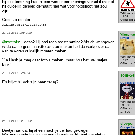
hij toestemming had, alleen was er een menings verschil over of
hij duidelijk genoeg gemaakt had wat voor fotoshoot het zou
zijn.
WMRindex
1.908
Goed zo rechter.
OTindex: 
.
Laatste edit 21-01-2013 10:38
21-01-2013 10:40:29
Vliegende
Erelid
@nxttrain
: Hoezo? Hij had toch toestemming? Als de werkgever
wilde dat ie geen naaktfoto's zou maken had de werkgever dat
van te voren duidelijk moeten maken.
WMRindex
"Ja Henk je mag daar foto's maken, maar hou het wel netjes,
1.112
OTindex: 
ktnx"
21-01-2013 12:49:41
Tom-Se
En krijgt hij ook zijn baan terug?
Oudgedie
WMRindex
19.823
OTindex:
17.809
21-01-2013 12:55:52
sleeper
Oudgedie
Beetje raar dat hij al een nachtje cel had gekregen.
Wel een goede beslissing van de rechter. Hij had ten slotte