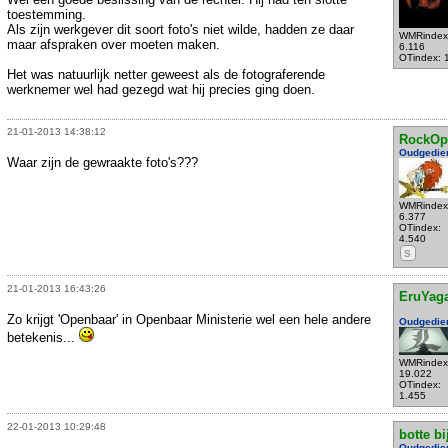
toestemming.
Als zijn werkgever dit soort foto's niet wilde, hadden ze daar
WMRindex
maar afspraken over moeten maken.
6.116
OTindex: 
Het was natuurlijk netter geweest als de fotograferende
werknemer wel had gezegd wat hij precies ging doen.
21-01-2013 14:38:12
RockOp
Oudgedie
Waar zijn de gewraakte foto's???
WMRindex
6.377
OTindex:
4.540
S
21-01-2013 16:43:26
EruYag
Zo krijgt 'Openbaar' in Openbaar Ministerie wel een hele andere
Oudgedie
betekenis...
WMRindex
19.022
OTindex:
1.455
22-01-2013 10:29:48
botte bi
Oudgedie