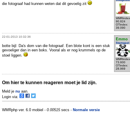
die fotograaf had kunnen weten dat dit gevoelig zit
WMRindex
90.824
OTindex:
39.090
22-01-2013 10:32:36
Emmo
Stamgast
botte bijl: Da's dom van die fotograaf. Een blote kont is een stuk
gevoeliger dan in een boks. Vooral als er nog krummels op de
stoel liggen.
WMRindex
73.600
OTindex:
28.969
Om hier te kunnen reageren moet je lid zijn.
Meld je
nu
aan.
Login via:
WMRphp ver. 6.0 mobiel -
0.00515
secs -
Normale versie