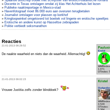
»
Spaanse bisschop trouwt met schrijfster van erotisch-satanische romans
»
Docente in Texas ontslagen omdat zij klas Het Achterhuis liet lezen
»
Publieke naaktreportage in Mexico-stad
»
Havenfotograaf moet 86.000 euro aan overuren terugbetalen
»
Journalist ontslagen voor plassen op kerkhof
»
Kringloopwinkel omgetoverd tot boetiek vol lingerie en erotische speeltjes
»
Erotische en andere kunst op Hasseltse zebrapaden
»
Politie verbiedt seksmarathon
Reacties
21-01-2013 08:29:52
Paulusi
Erelid
De naakte waarheid en niets dan de waarheid. Allemachtig!
WMRindex
1.071
OTindex: 
21-01-2013 09:02:15
Kristel
Oudgedie
Vrouwe Justitia zelfs zonder blinddoek?
WMRindex
3.529
OTindex:
5.364