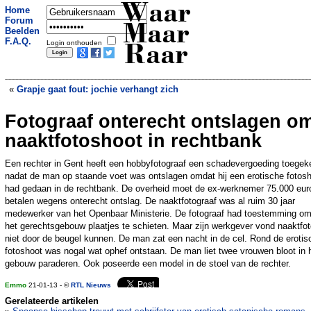
Waar
Home
Forum
Maar
Beelden
F.A.Q.
Login onthouden
Raar
«
Grapje gaat fout: jochie verhangt zich
Fotograaf onterecht ontslagen o
Van onderen! Afvalzakken vernielen
busje
»
naaktfotoshoot in rechtbank
Een rechter in Gent heeft een hobbyfotograaf een schadevergoeding toegek
nadat de man op staande voet was ontslagen omdat hij een erotische fotos
had gedaan in de rechtbank. De overheid moet de ex-werknemer 75.000 eur
betalen wegens onterecht ontslag. De naaktfotograaf was al ruim 30 jaar
medewerker van het Openbaar Ministerie. De fotograaf had toestemming om
het gerechtsgebouw plaatjes te schieten. Maar zijn werkgever vond naaktfot
niet door de beugel kunnen. De man zat een nacht in de cel. Rond de erotis
fotoshoot was nogal wat ophef ontstaan. De man liet twee vrouwen bloot in 
gebouw paraderen. Ook poseerde een model in de stoel van de rechter.
Emmo
21-01-13 - ©
RTL Nieuws
Gerelateerde artikelen