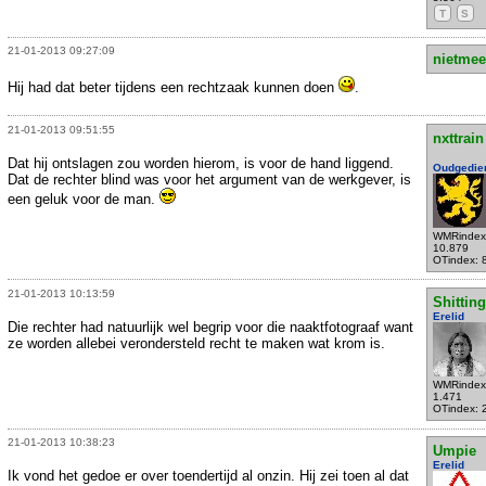
T
S
21-01-2013 09:27:09
nietmee
Hij had dat beter tijdens een rechtzaak kunnen doen
.
21-01-2013 09:51:55
nxttrain
Dat hij ontslagen zou worden hierom, is voor de hand liggend.
Oudgedie
Dat de rechter blind was voor het argument van de werkgever, is
een geluk voor de man.
WMRindex
10.879
OTindex: 
21-01-2013 10:13:59
Shittin
Erelid
Die rechter had natuurlijk wel begrip voor die naaktfotograaf want
ze worden allebei verondersteld recht te maken wat krom is.
WMRindex
1.471
OTindex: 
21-01-2013 10:38:23
Umpie
Erelid
Ik vond het gedoe er over toendertijd al onzin. Hij zei toen al dat