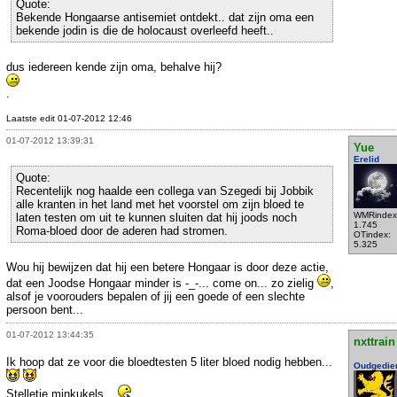
Quote:
Bekende Hongaarse antisemiet ontdekt.. dat zijn oma een
bekende jodin is die de holocaust overleefd heeft..
dus iedereen kende zijn oma, behalve hij?
.
Laatste edit 01-07-2012 12:46
01-07-2012 13:39:31
Yue
Erelid
Quote:
Recentelijk nog haalde een collega van Szegedi bij Jobbik
alle kranten in het land met het voorstel om zijn bloed te
WMRindex
laten testen om uit te kunnen sluiten dat hij joods noch
1.745
Roma-bloed door de aderen had stromen.
OTindex:
5.325
Wou hij bewijzen dat hij een betere Hongaar is door deze actie,
dat een Joodse Hongaar minder is -_-... come on... zo zielig
,
alsof je voorouders bepalen of jij een goede of een slechte
persoon bent...
01-07-2012 13:44:35
nxttrain
Ik hoop dat ze voor die bloedtesten 5 liter bloed nodig hebben...
Oudgedie
Stelletje minkukels...