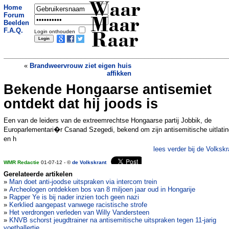
Waar
Home
Forum
Maar
Beelden
F.A.Q.
Login onthouden
Raar
«
Brandweervrouw ziet eigen huis
affikken
Bekende Hongaarse antisemiet
Apotheek gevaar voor patienten
»
ontdekt dat hij joods is
Een van de leiders van de extreemrechtse Hongaarse partij Jobbik, de
Europarlementari�r Csanad Szegedi, bekend om zijn antisemitische uitlati
en h
lees verder bij de Volkskr
WMR Redactie
01-07-12 - ©
de Volkskrant
Gerelateerde artikelen
»
Man doet anti-joodse uitspraken via intercom trein
»
Archeologen ontdekken bos van 8 miljoen jaar oud in Hongarije
»
Rapper Ye is bij nader inzien toch geen nazi
»
Kerklied aangepast vanwege racistische strofe
»
Het verdrongen verleden van Willy Vandersteen
»
KNVB schorst jeugdtrainer na antisemitische uitspraken tegen 11-jarig
voetballertje