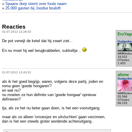
»
Spaans dorp stemt over foute naam
»
25.000 gasten bij Joodse bruiloft
Reacties
01-07-2012 12:28:02
EruYag
De pot verwijt de ketel dat hij zwart ziet...
Oudgedie
En nu moet hij wel terugkrabbelen, sukkeltje...
WMRindex
19.022
OTindex:
1.455
01-07-2012 12:43:01
allone
Oudgedie
als ik het goed begrijp, waren, volgens deze partij, joden en
roma geen 'goede hongaren'?
en wat nu?
WMRindex
nu moeten ze hun definite van 'goede hongaar' opnieuw
55.568
definieren?
OTindex:
99.233
tja, als ze het nu beter gaan doen, is het een vooruitgang.
maar als ze alleen 'smoesjes en uitvluchten' gaan verzinnen,
dan is het een steeds groter wordende achteruitgang..