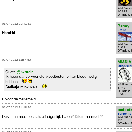
WMRindex
10.879
OTindex: 
01-07-2012 22:41:52
Barmy
Erelid
Harakiri
WMRindex
2.929
OTindex: 
02-07-2012 11:54:53
MIADIA
Oudgedie
Quote
@nxttrain
:
Ik hoop dat ze voor die bloedtesten 5 liter bloed nodig
hebben...
WMRindex
Stelletje minkukels...
5.748
OTindex:
6.568
6 voor de zekerheid
02-07-2012 14:48:19
paddot
Senior lid
Dus... nu moet ie zichzelf eigenlijk haten? Dilemma much?
WMRindex
131
OTindex: 