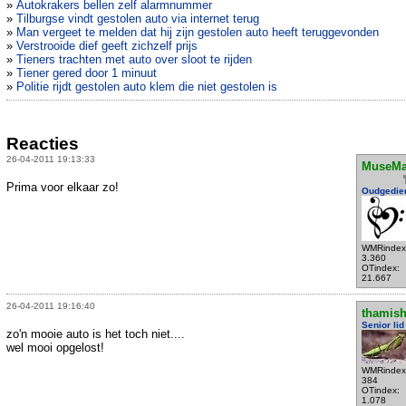
»
Autokrakers bellen zelf alarmnummer
»
Tilburgse vindt gestolen auto via internet terug
»
Man vergeet te melden dat hij zijn gestolen auto heeft teruggevonden
»
Verstrooide dief geeft zichzelf prijs
»
Tieners trachten met auto over sloot te rijden
»
Tiener gered door 1 minuut
»
Politie rijdt gestolen auto klem die niet gestolen is
Reacties
26-04-2011 19:13:33
MuseMa
Prima voor elkaar zo!
Oudgedie
WMRindex
3.360
OTindex:
21.667
26-04-2011 19:16:40
thamis
Senior lid
zo'n mooie auto is het toch niet....
wel mooi opgelost!
WMRindex
384
OTindex:
1.078