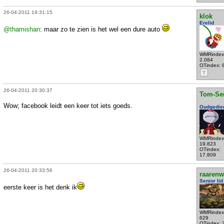
26-04-2011 19:31:15
klok
Erelid
@thamishan
: maar zo te zien is het wel een dure auto
WMRindex
2.084
OTindex: 
T
26-04-2011 20:30:37
Tom-Se
Wow; facebook leidt een keer tot iets goeds.
Oudgedie
WMRindex
19.823
OTindex:
17.809
26-04-2011 20:33:56
raarenw
Senior lid
eerste keer is het denk ik
WMRindex
629
OTindex: 