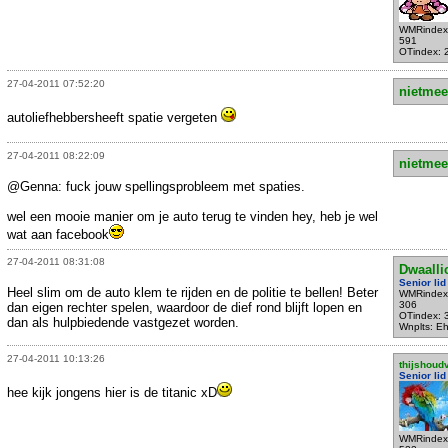
WMRindex
591
OTindex: 
27-04-2011 07:52:20
nietmee
autoliefhebbersheeft spatie vergeten
27-04-2011 08:22:09
nietmee
@Genna: fuck jouw spellingsprobleem met spaties.
wel een mooie manier om je auto terug te vinden hey, heb je wel
wat aan facebook
27-04-2011 08:31:08
Dwaalli
Senior lid
Heel slim om de auto klem te rijden en de politie te bellen! Beter
WMRindex
306
dan eigen rechter spelen, waardoor de dief rond blijft lopen en
OTindex: 
dan als hulpbiedende vastgezet worden.
Wnplts: E
27-04-2011 10:13:26
thijshoud
Senior lid
hee kijk jongens hier is de titanic xD
WMRindex