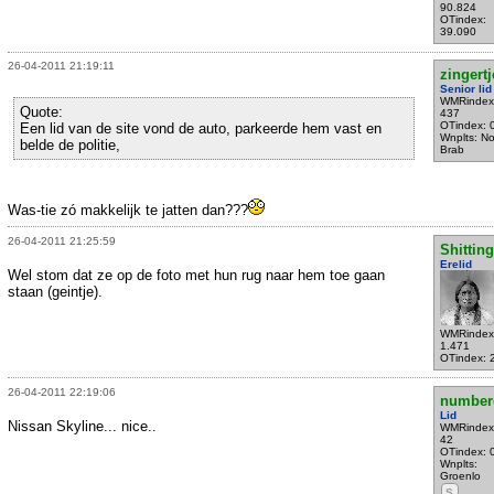
90.824
OTindex:
39.090
26-04-2011 21:19:11
zingertj
Senior lid
WMRindex
Quote:
437
OTindex: 
Een lid van de site vond de auto, parkeerde hem vast en
Wnplts: No
belde de politie,
Brab
Was-tie zó makkelijk te jatten dan???
26-04-2011 21:25:59
Shittin
Erelid
Wel stom dat ze op de foto met hun rug naar hem toe gaan
staan (geintje).
WMRindex
1.471
OTindex: 
26-04-2011 22:19:06
number
Lid
Nissan Skyline... nice..
WMRindex
42
OTindex: 
Wnplts:
Groenlo
S