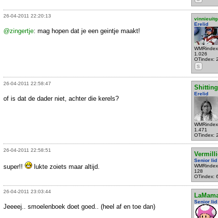
26-04-2011 22:20:13
vinnieuitg
Erelid
@zingertje
: mag hopen dat je een geintje maakt!
WMRindex
1.026
OTindex: 
S
26-04-2011 22:58:47
Shittin
Erelid
of is dat de dader niet, achter die kerels?
WMRindex
1.471
OTindex: 
26-04-2011 22:58:51
Vermill
Senior lid
super!!
lukte zoiets maar altijd.
WMRindex
128
OTindex: 
26-04-2011 23:03:44
LaMam
Senior lid
Jeeeej.. smoelenboek doet goed.. (heel af en toe dan)