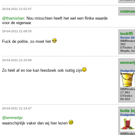
26-04-2011 21:01:07
nietmee
@thamishan
: Nou misschien heeft het wel een flinke waarde
voor de eigenaar.
26-04-2011 21:09:35
toob95
Senior lid
Fuck de politie, zo moet het
WMRindex
392
OTindex: 
Wnplts: A
26-04-2011 21:10:09
emmert
Zo héél af en toe kan feesboek ook nuttig zijn
Oudgedie
WMRindex
17.961
OTindex:
66.902
26-04-2011 21:13:47
botte bi
Oudgedie
@emmertje
:
waarschijnlijk vaker dan wij hier lezen
WMRindex