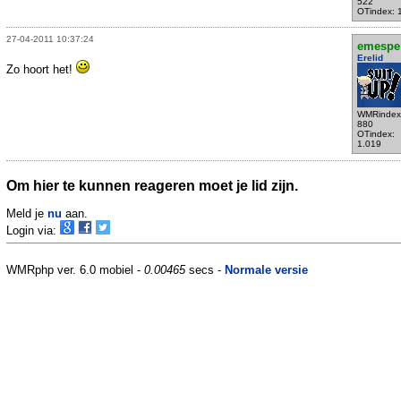
522
OTindex: 
27-04-2011 10:37:24
emespe
Erelid
Zo hoort het!
WMRindex
880
OTindex:
1.019
Om hier te kunnen reageren moet je lid zijn.
Meld je
nu
aan.
Login via:
WMRphp ver. 6.0 mobiel -
0.00465
secs -
Normale versie