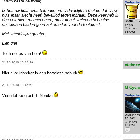
"Hallo beste bewoner,
Oudgedie
Ik heb uw huis even betreden om U duidelijk te maken dat U uw
huis maar slecht heeft beveiligd tegen inbraak. Deze keer heb ik
dan ook niets meegenomen, maar in het verleden behaalde
WMRindex
successen bieden geen zekerheden voor de toekomst.
17.961
OTindex:
66.902
Met vriendelijke groeten,
Een dief"
Toch netjes van hem!
21-10-2010 19:25:29
nietmee
Niet elke inbreker is een harteloze schurk
.
21-10-2010 19:47:57
M-Cycl
Vriendelijke groet, I. Nbreker
Oudgedie
WMRindex
16.282
OTindex:
18.824
S