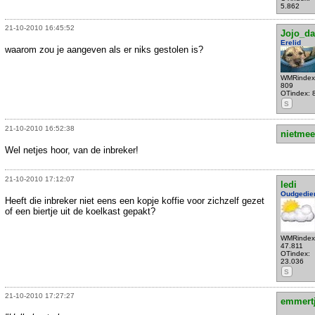
5.862
21-10-2010 16:45:52
Jojo_d
Erelid
waarom zou je aangeven als er niks gestolen is?
WMRindex
809
OTindex: 
S
21-10-2010 16:52:38
nietmee
Wel netjes hoor, van de inbreker!
21-10-2010 17:12:07
ledi
Oudgedie
Heeft die inbreker niet eens een kopje koffie voor zichzelf gezet
of een biertje uit de koelkast gepakt?
WMRindex
47.811
OTindex:
23.036
S
21-10-2010 17:27:27
emmert