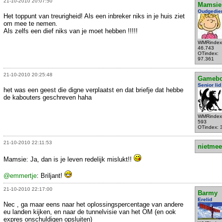
21-10-2010 20:07:50
Mamsie
Oudgedie
Het toppunt van treurigheid! Als een inbreker niks in je huis ziet
om mee te nemen.
Als zelfs een dief niks van je moet hebben !!!!!
WMRindex
46.743
OTindex:
97.361
21-10-2010 20:25:48
Gameb
Senior lid
het was een geest die digne verplaatst en dat briefje dat hebbe
de kabouters geschreven haha
WMRindex
593
OTindex: 
21-10-2010 22:11:53
nietmee
Mamsie: Ja, dan is je leven redelijk mislukt!!
@emmertje
: Briljant!
21-10-2010 22:17:00
Barmy
Erelid
Nec , ga maar eens naar het oplossingspercentage van andere
eu landen kijken, en naar de tunnelvisie van het OM (en ook
expres onschuldigen opsluiten)