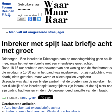
Waar
Home
Forum
Maar
Beelden
F.A.Q.
Login onthouden
Raar
«
Man valt uit omgekeerde straaljager
Inbreker met spijt laat briefje ach
Huizen met flatscreen gemarkeerd door
inbrekers
»
met groet
Driebergen - Een inbreker in Driebergen nam op maandagmiddag geen spull
mee, maar liet wel een briefje met een vriendelijke groet achter.
Rond 18.15 uur ontdekte een bewoner van een woning aan de Hoofdstraat da
die middag na 15.30 uur in het pand was ingebroken. Tot zijn opluchting was
daarbij niets gestolen, maar waren er alleen spullen verplaatst.
Bijzonder was dat hij een briefje aantrof met de groeten van de inbreker. Het
niet duidelijk of de inbreker spijt kreeg tijdens zijn inbraak of dat hij niets naa
zijn gading had kunnen vinden. De bewoner deed aangifte van de inbraak.
ledi
21-10-10 - ©
Blik op 112
Gerelateerde artikelen
»
Auto-inbreker laat excuusbriefje achter
»
Briefje op gestolen bankpas: Plaats dit op Facebook