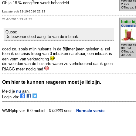
WMRindex
Oh ja 18 % aangiften wordt behandeld
2.929
OTindex: 
Laatste edit 21-10-2010 22:13
21-10-2010 23:41:35
botte bi
Oudgedie
Quote:
De bewoner deed aangifte van de inbraak.
WMRindex
90.824
goed zo. zoals mijn huisarts in de Bijlmer jaren geleden al zei
OTindex:
toen ik de crisis kreeg van 3 inbraken na elkaar, een inbraak is
39.090
een vorm van verkrachting
die woorden van de huisarts waren zo verhelderend dat ik geen
RIAGG meer nodig had
Om hier te kunnen reageren moet je lid zijn.
Meld je
nu
aan.
Login via:
WMRphp ver. 6.0 mobiel -
0.00383
secs -
Normale versie