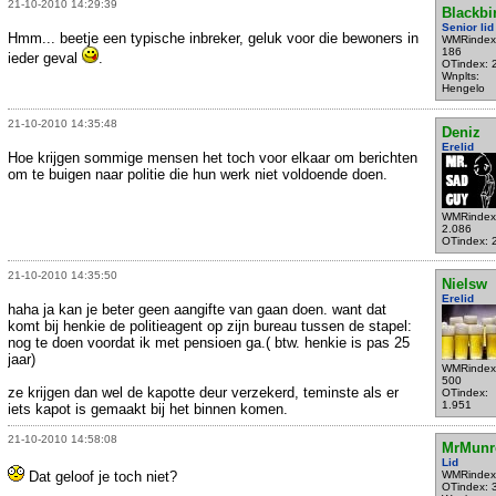
21-10-2010 14:29:39
Blackbi
Senior lid
Hmm... beetje een typische inbreker, geluk voor die bewoners in
WMRindex
186
ieder geval
.
OTindex: 
Wnplts:
Hengelo
21-10-2010 14:35:48
Deniz
Erelid
Hoe krijgen sommige mensen het toch voor elkaar om berichten
om te buigen naar politie die hun werk niet voldoende doen.
WMRindex
2.086
OTindex: 
21-10-2010 14:35:50
Nielsw
Erelid
haha ja kan je beter geen aangifte van gaan doen. want dat
komt bij henkie de politieagent op zijn bureau tussen de stapel:
nog te doen voordat ik met pensioen ga.( btw. henkie is pas 25
jaar)
WMRindex
500
ze krijgen dan wel de kapotte deur verzekerd, teminste als er
OTindex:
1.951
iets kapot is gemaakt bij het binnen komen.
21-10-2010 14:58:08
MrMunr
Lid
Dat geloof je toch niet?
WMRindex
OTindex: 