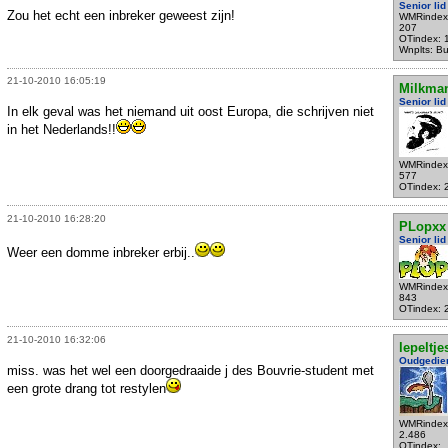
Senior lid
Zou het echt een inbreker geweest zijn!
WMRindex
207
OTindex: 
Wnplts: B
21-10-2010 16:05:19
Milkma
Senior lid
In elk geval was het niemand uit oost Europa, die schrijven niet
in het Nederlands!!
WMRindex
577
OTindex: 
21-10-2010 16:28:20
PLopxx
Senior lid
Weer een domme inbreker erbij..
WMRindex
843
OTindex: 
21-10-2010 16:32:06
lepeltje
Oudgedie
miss. was het wel een doorgedraaide j des Bouvrie-student met
een grote drang tot restylen
WMRindex
2.486
OTindex: