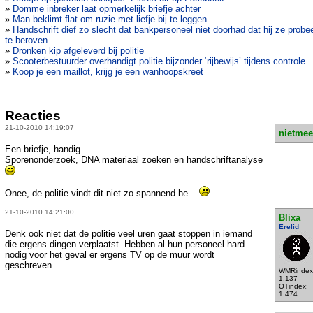
»
Domme inbreker laat opmerkelijk briefje achter
»
Man beklimt flat om ruzie met liefje bij te leggen
»
Handschrift dief zo slecht dat bankpersoneel niet doorhad dat hij ze probe
te beroven
»
Dronken kip afgeleverd bij politie
»
Scooterbestuurder overhandigt politie bijzonder ‘rijbewijs’ tijdens controle
»
Koop je een maillot, krijg je een wanhoopskreet
Reacties
21-10-2010 14:19:07
nietmee
Een briefje, handig...
Sporenonderzoek, DNA materiaal zoeken en handschriftanalyse
Onee, de politie vindt dit niet zo spannend he...
21-10-2010 14:21:00
Blixa
Erelid
Denk ook niet dat de politie veel uren gaat stoppen in iemand
die ergens dingen verplaatst. Hebben al hun personeel hard
nodig voor het geval er ergens TV op de muur wordt
geschreven.
WMRindex
1.137
OTindex:
1.474