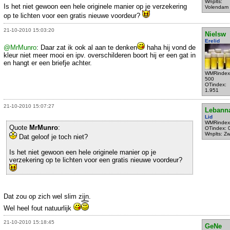
Wnplts:
Is het niet gewoon een hele originele manier op je verzekering
Volendam
op te lichten voor een gratis nieuwe voordeur?
21-10-2010 15:03:20
Nielsw
Erelid
@MrMunro
: Daar zat ik ook al aan te denken
haha hij vond de
kleur niet meer mooi en ipv. overschilderen boort hij er een gat in
en hangt er een briefje achter.
WMRindex
500
OTindex:
1.951
21-10-2010 15:07:27
Lebann
Lid
WMRindex
Quote
MrMunro
:
OTindex: 
Wnplts: Zw
Dat geloof je toch niet?
Is het niet gewoon een hele originele manier op je
verzekering op te lichten voor een gratis nieuwe voordeur?
Dat zou op zich wel slim zijn.
Wel heel fout natuurlijk
21-10-2010 15:18:45
GeNe