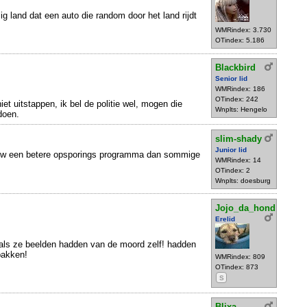
lig land dat een auto die random door het land rijdt
WMRindex: 3.730
OTindex: 5.186
Blackbird
Senior lid
WMRindex: 186
OTindex: 242
iet uitstappen, ik bel de politie wel, mogen die
Wnplts: Hengelo
doen.
slim-shady
Junior lid
view een betere opsporings programma dan sommige
WMRindex: 14
OTindex: 2
Wnplts: doesburg
Jojo_da_hond
Erelid
als ze beelden hadden van de moord zelf! hadden
pakken!
WMRindex: 809
OTindex: 873
S
Blixa