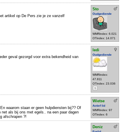
Sto
Oudgediende
et artikel op De Pers zie je ze vanzelf
WMRindex: 6.021
OTindex: 14.071
ledi
Oudgediende
n ieder geval gezorgd voor extra bekendheid van
WMRindex:
47.811
OTindex: 23.036
S
Wietse
Actief lid
? En waarom staan er geen hulpdiensten bij?? Of
WMRindex: 97
net als bij ons met egels.. na een paar dagen
OTindex: 6
g afschrapen ?!
Deniz
Erelid