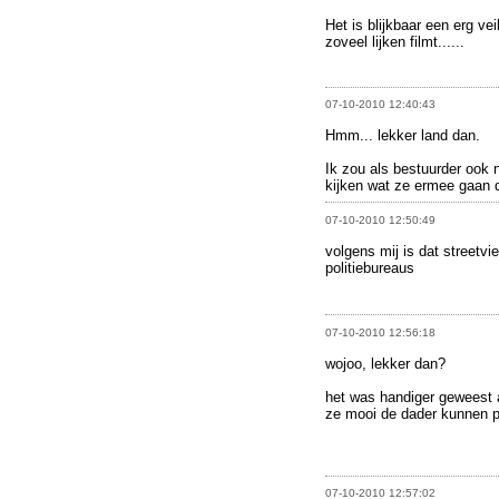
Het is blijkbaar een erg vei
zoveel lijken filmt......
07-10-2010 12:40:43
Hmm... lekker land dan.
Ik zou als bestuurder ook n
kijken wat ze ermee gaan 
07-10-2010 12:50:49
volgens mij is dat street
politiebureaus
07-10-2010 12:56:18
wojoo, lekker dan?
het was handiger geweest 
ze mooi de dader kunnen 
07-10-2010 12:57:02