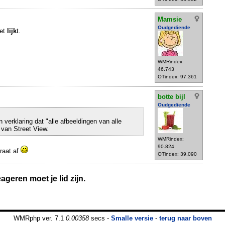
Mamsie
Oudgediende
het
lijk
t.
WMRindex:
46.743
OTindex: 97.361
botte bijl
Oudgediende
 verklaring dat "alle afbeeldingen van alle
 van Street View.
WMRindex:
90.824
traat af
OTindex: 39.090
geren moet je lid zijn.
WMRphp ver. 7.1
0.00358
secs -
Smalle versie
-
terug naar boven