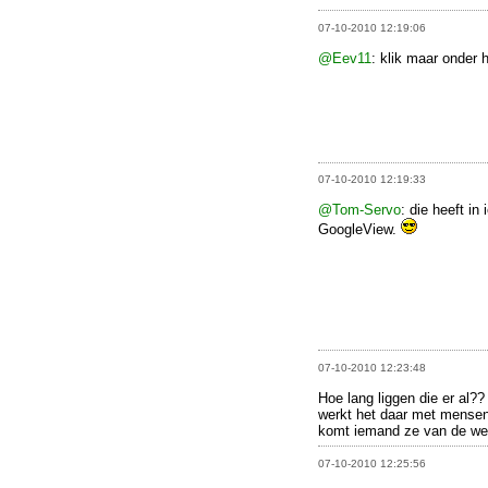
07-10-2010 12:19:06
@Eev11
: klik maar onder h
07-10-2010 12:19:33
@Tom-Servo
: die heeft i
GoogleView.
07-10-2010 12:23:48
Hoe lang liggen die er al?
werkt het daar met mensen 
komt iemand ze van de we
07-10-2010 12:25:56