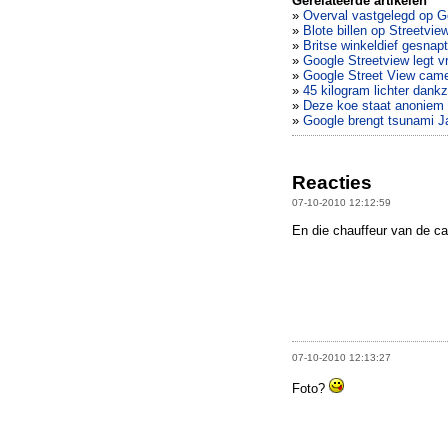
Gerelateerde artikelen
»
Overval vastgelegd op G
»
Blote billen op Streetvi
»
Britse winkeldief gesnap
»
Google Streetview legt v
»
Google Street View came
»
45 kilogram lichter dankz
»
Deze koe staat anoniem
»
Google brengt tsunami J
Reacties
07-10-2010 12:12:59
En die chauffeur van de 
07-10-2010 12:13:27
Foto?