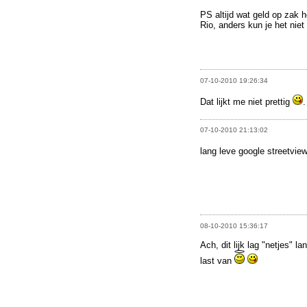
PS altijd wat geld op zak h
Rio, anders kun je het niet
07-10-2010 19:26:34
Dat lijkt me niet prettig
.
07-10-2010 21:13:02
lang leve google streetview
08-10-2010 15:36:17
Ach, dit lijk lag "netjes"
last van