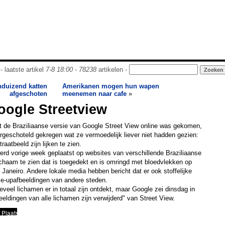
- laatste artikel
7-8 18:00
-
78238
artikelen -
enduizend katten
Amerikanen mogen hun wapen
afgeschoten
meenemen naar cafe
»
oogle Streetview
 de Braziliaanse versie van Google Street View online was gekomen,
rgeschoteld gekregen wat ze vermoedelijk liever niet hadden gezien:
raatbeeld zijn lijken te zien.
rd vorige week geplaatst op websites van verschillende Braziliaanse
ichaam te zien dat is toegedekt en is omringd met bloedvlekken op
 Janeiro. Andere lokale media hebben bericht dat er ook stoffelijke
se-upafbeeldingen van andere steden.
eveel lichamen er in totaal zijn ontdekt, maar Google zei dinsdag in
beeldingen van alle lichamen zijn verwijderd" van Street View.