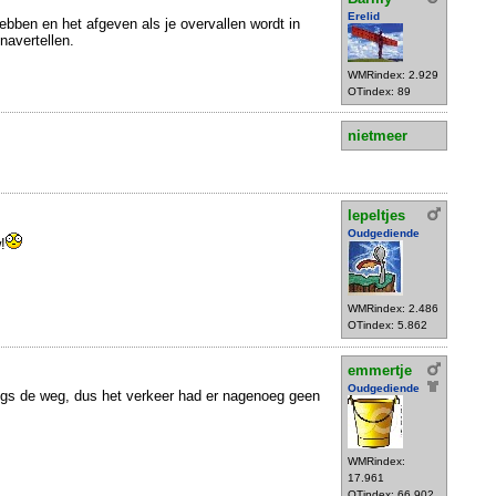
Erelid
ebben en het afgeven als je overvallen wordt in
 navertellen.
WMRindex: 2.929
OTindex: 89
nietmeer
lepeltjes
Oudgediende
!
WMRindex: 2.486
OTindex: 5.862
emmertje
Oudgediende
 langs de weg, dus het verkeer had er nagenoeg geen
WMRindex:
17.961
OTindex: 66.902