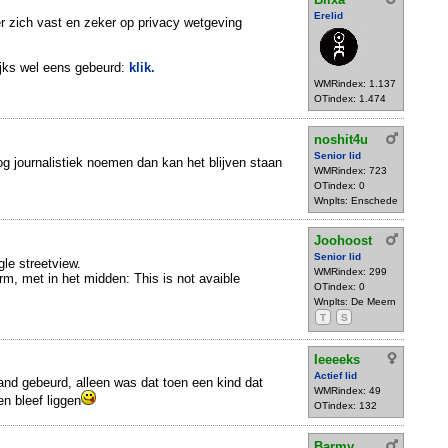
Erelid
 zich vast en zeker op privacy wetgeving
lijks wel eens gebeurd:
klik.
WMRindex: 1.137
OTindex: 1.474
noshit4u
Senior lid
og journalistiek noemen dan kan het blijven staan
WMRindex: 723
OTindex: 0
Wnplts: Enschede
Joohoost
Senior lid
gle streetview.
WMRindex: 299
rm, met in het midden: This is not avaible
OTindex: 0
Wnplts: De Meern
T
S
Ieeeeks
Actief lid
land gebeurd, alleen was dat toen een kind dat
WMRindex: 49
en bleef liggen
OTindex: 132
Barmy