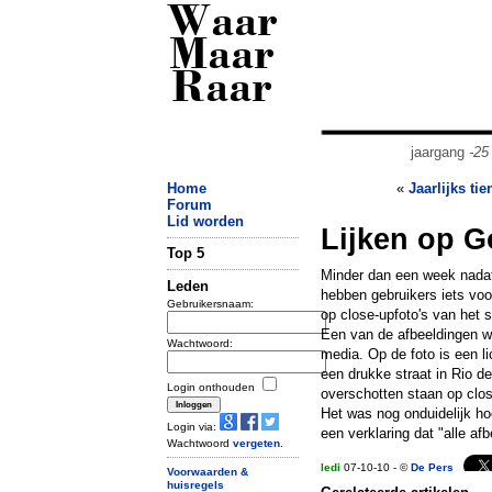
Waar
Maar
Raar
jaargang
-25
Home
«
Jaarlijks ti
Forum
Lid worden
Lijken op G
Top 5
Minder dan een week nadat
Leden
hebben gebruikers iets voo
Gebruikersnaam:
op close-upfoto's van het st
Een van de afbeeldingen we
Wachtwoord:
media. Op de foto is een l
een drukke straat in Rio de
Login onthouden
overschotten staan op clo
Het was nog onduidelijk ho
Login via:
een verklaring dat "alle af
Wachtwoord
vergeten
.
ledi
07-10-10 - ©
De Pers
Voorwaarden &
huisregels