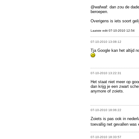
@wafwaf: dan zou de dader
beroepen.
Overigens is iets soort ge
Laatste edit 07-10-2010 12:54
07-10-2010 13:08:12
Tja Google kan het altijd n
07-10-2010 13:22:31
Het staat niet meer op goo
dan krijg je een zwart sche
anymore of zoiets.
07-10-2010 18:06:22
Zoiets is pas ook in neder
toevallig net gevallen was 
07-10-2010 18:33:57