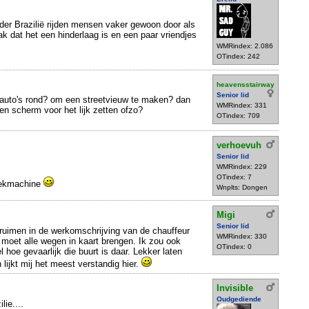
er Brazilië rijden mensen vaker gewoon door als
vaak dat het een hinderlaag is en een paar vriendjes
WMRindex: 2.086
OTindex: 242
heavensstairway
Senior lid
 auto's rond? om een streetvieuw te maken? dan
WMRindex: 331
n scherm voor het lijk zetten ofzo?
OTindex: 709
verhoevuh
Senior lid
WMRindex: 229
OTindex: 7
zoekmachine
Wnplts: Dongen
Migi
Senior lid
opruimen in de werkomschrijving van de chauffeur
WMRindex: 330
j moet alle wegen in kaart brengen. Ik zou ook
OTindex: 0
l hoe gevaarlijk die buurt is daar. Lekker laten
en lijkt mij het meest verstandig hier.
Invisible
Oudgediende
lie....