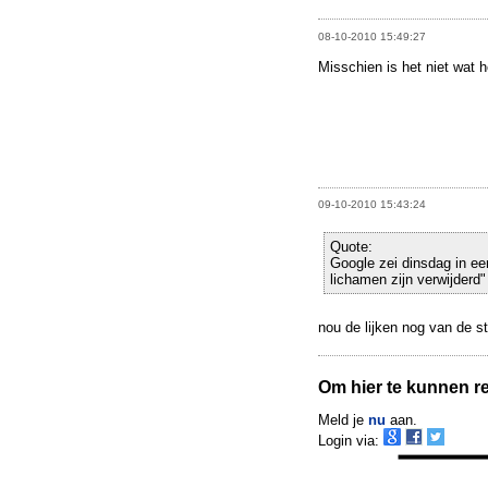
08-10-2010 15:49:27
Misschien is het niet wat 
09-10-2010 15:43:24
Quote:
Google zei dinsdag in een
lichamen zijn verwijderd"
nou de lijken nog van de s
Om hier te kunnen rea
Meld je
nu
aan.
Login via: