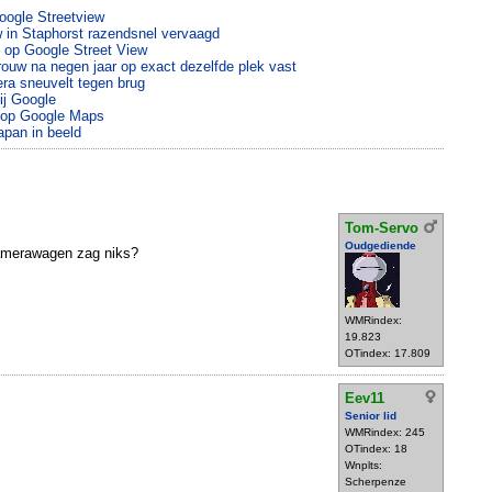
oogle Streetview
ew in Staphorst razendsnel vervaagd
t op Google Street View
rouw na negen jaar op exact dezelfde plek vast
ra sneuvelt tegen brug
ij Google
 op Google Maps
apan in beeld
Tom-Servo
Oudgediende
camerawagen zag niks?
WMRindex:
19.823
OTindex: 17.809
Eev11
Senior lid
WMRindex: 245
OTindex: 18
Wnplts:
Scherpenze