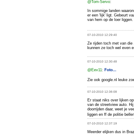
@Tom-Servo
:
In sommige landen waarond
er een 'lijk' ligt. Gebeurt 
van hem op de loer liggen.
07-10-2010 12:29:40
Ze rijden toch met van die
kunnen ze toch wel even ee
07-10-2010 12:30:48
@Eev11
:
Foto...
Zie ook google.nl leuke 
07-10-2010 12:36:08
Er staat niks over lijken 
van de streetview auto. Hi
doorrijden daar, weet je vee
liggen en ff de politie bell
07-10-2010 12:37:19
Meerder elijken dus in Brazi