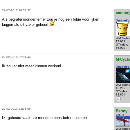
22-02-2010 20:59:32
emmert
Als begrafenisondernemer zou je nog een fobie voor lijken
Oudgedie
krijgen als dit vaker gebeurt
WMRindex
17.961
OTindex:
66.902
22-02-2010 22:04:44
M-Cycl
Ik zou er niet meer kunnen werken!
Oudgedie
WMRindex
16.282
OTindex:
18.824
S
22-02-2010 23:01:09
Barmy
Erelid
Dit gebeurd vaak, ze moesten eens beter checken
WMRindex