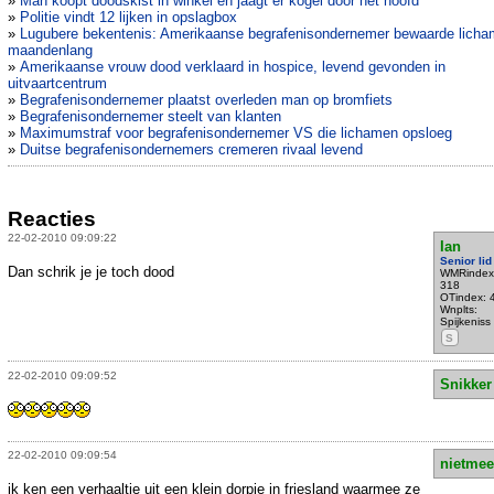
»
Man koopt doodskist in winkel en jaagt er kogel door het hoofd
»
Politie vindt 12 lijken in opslagbox
»
Lugubere bekentenis: Amerikaanse begrafenisondernemer bewaarde lich
maandenlang
»
Amerikaanse vrouw dood verklaard in hospice, levend gevonden in
uitvaartcentrum
»
Begrafenisondernemer plaatst overleden man op bromfiets
»
Begrafenisondernemer steelt van klanten
»
Maximumstraf voor begrafenisondernemer VS die lichamen opsloeg
»
Duitse begrafenisondernemers cremeren rivaal levend
Reacties
22-02-2010 09:09:22
Ian
Senior lid
Dan schrik je je toch dood
WMRindex
318
OTindex: 
Wnplts:
Spijkeniss
S
22-02-2010 09:09:52
Snikker
22-02-2010 09:09:54
nietmee
ik ken een verhaaltje uit een klein dorpje in friesland waarmee ze