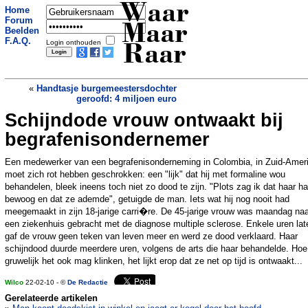
Waar
Home
Forum
Maar
Beelden
F.A.Q.
Login onthouden
Raar
«
Handtasje burgemeestersdochter
geroofd: 4 miljoen euro
Schijndode vrouw ontwaakt bij
Jongen heeft tweelingbroer half in zijn
buik
»
begrafenisondernemer
Een medewerker van een begrafenisonderneming in Colombia, in Zuid-Amer
moet zich rot hebben geschrokken: een "lijk" dat hij met formaline wou
behandelen, bleek ineens toch niet zo dood te zijn. "Plots zag ik dat haar h
bewoog en dat ze ademde", getuigde de man. Iets wat hij nog nooit had
meegemaakt in zijn 18-jarige carri�re. De 45-jarige vrouw was maandag naa
een ziekenhuis gebracht met de diagnose multiple sclerose. Enkele uren lat
gaf de vrouw geen teken van leven meer en werd ze dood verklaard. Haar
schijndood duurde meerdere uren, volgens de arts die haar behandelde. Hoe
gruwelijk het ook mag klinken, het lijkt erop dat ze net op tijd is ontwaakt...
Wilco
22-02-10 - ©
De Redactie
Gerelateerde artikelen