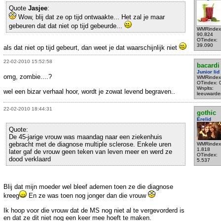
Quote
Jasjee
:
Wow, blij dat ze op tijd ontwaakte... Het zal je maar
gebeuren dat dat niet op tijd gebeurde...
WMRindex
90.824
OTindex:
39.090
als dat niet op tijd gebeurt, dan weet je dat waarschijnlijk niet
22-02-2010 15:52:58
bacardi
Junior lid
omg, zombie....?
WMRindex
OTindex: 
Wnplts:
wel een bizar verhaal hoor, wordt je zowat levend begraven..
leeuwarde
22-02-2010 18:44:31
gothic
Erelid
Quote:
De 45-jarige vrouw was maandag naar een ziekenhuis
gebracht met de diagnose multiple sclerose. Enkele uren
WMRindex
1.818
later gaf de vrouw geen teken van leven meer en werd ze
OTindex:
dood verklaard
5.537
Blij dat mijn moeder wel bleef ademen toen ze die diagnose
kreeg
En ze was toen nog jonger dan die vrouw
Ik hoop voor die vrouw dat de MS nog niet al te vergevorderd is
en dat ze dit niet nog een keer mee hoeft te maken.