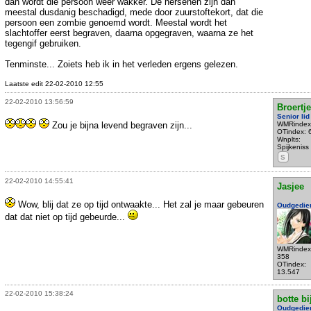
dan wordt die persoon weer wakker. De hersenen zijn dan
meestal dusdanig beschadigd, mede door zuurstoftekort, dat die
persoon een zombie genoemd wordt. Meestal wordt het
slachtoffer eerst begraven, daarna opgegraven, waarna ze het
tegengif gebruiken.
Tenminste... Zoiets heb ik in het verleden ergens gelezen.
Laatste edit 22-02-2010 12:55
22-02-2010 13:56:59
Broertje
Senior lid
Zou je bijna levend begraven zijn...
WMRindex
OTindex: 
Wnplts:
Spijkeniss
S
22-02-2010 14:55:41
Jasjee
Wow, blij dat ze op tijd ontwaakte... Het zal je maar gebeuren
Oudgedie
dat dat niet op tijd gebeurde...
WMRindex
358
OTindex:
13.547
22-02-2010 15:38:24
botte bi
Oudgedie