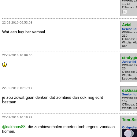
WMRindex
1.273
OTindex: 
S
22-02-2010 09:53:03
Axial
Senior lid
Wat een luguber verhaal.
WMRindex
210
OTindex: 
Wnplts: A
aan
22-02-2010 10:09:40
cindygi
Junior lid
..
WMRindex
20
OTindex: 
Wnplts:
Leeuward
22-02-2010 10:17:17
dakhaa
Senior lid
je zou zowat gaan denken dat zombies dan ook nog echt
WMRindex
159
bestaan
OTindex: 
Wnplts: B
22-02-2010 10:18:29
Tom-Se
@dakhaas88
: die zombieverhalen moeten toch ergens vandaan
Oudgedie
komen.