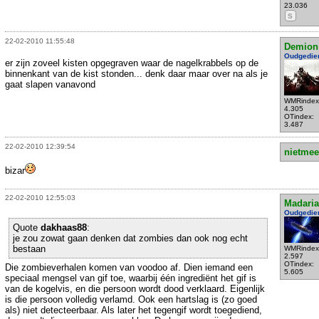
23.036
S
22-02-2010 11:55:48
Demion
Oudgedie
er zijn zoveel kisten opgegraven waar de nagelkrabbels op de
binnenkant van de kist stonden... denk daar maar over na als je
gaat slapen vanavond
WMRindex
4.305
OTindex:
3.487
22-02-2010 12:39:54
nietmee
bizar
22-02-2010 12:55:03
Madari
Oudgedie
Quote
dakhaas88
:
je zou zowat gaan denken dat zombies dan ook nog echt
bestaan
WMRindex
2.597
OTindex:
Die zombieverhalen komen van voodoo af. Dien iemand een
5.605
speciaal mengsel van gif toe, waarbij één ingrediënt het gif is
van de kogelvis, en die persoon wordt dood verklaard. Eigenlijk
is die persoon volledig verlamd. Ook een hartslag is (zo goed
als) niet detecteerbaar. Als later het tegengif wordt toegediend,