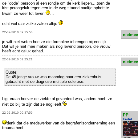
de "dode" persoon al een rondje om de kerk liepen....toen de
kist perongeluk tegen een in de weg staand paaltje opbotste
kwam ze weer tot leven
...
echt wel raar zulke zaken altijd
22-02-2010 09:15:50
nietmee
je wilt niet weten hoe ze die formaline inbrengen bij een lijk....
Dat wil je niet mee maken als nog levend persoon, die vrouw
heeft echt geluk gehad.
22-02-2010 09:25:21
nietmee
Quote:
De 45-jarige vrouw was maandag naar een ziekenhuis
gebracht met de diagnose multiple sclerose.
Ligt eraan hoever de ziekte al gevorderd was, anders hoeft ze
niet zo blij te zijn dat ze nog leeft.
22-02-2010 09:37:59
PP
Erelid
denk dat die medewerker van de begrafenisonderneming een
trauma heeft .