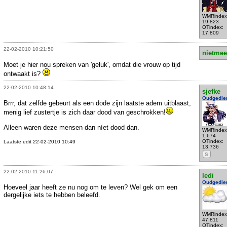
WMRindex
19.823
OTindex:
17.809
22-02-2010 10:21:50
nietmee
Moet je hier nou spreken van 'geluk', omdat die vrouw op tijd
ontwaakt is?
22-02-2010 10:48:14
sjefke
Oudgedie
Brrr, dat zelfde gebeurt als een dode zijn laatste adem uitblaast,
menig lief zustertje is zich daar dood van geschrokken!
Alleen waren deze mensen dan níet dood dan.
WMRindex
1.674
OTindex:
Laatste edit 22-02-2010 10:49
13.736
S
22-02-2010 11:26:07
ledi
Oudgedie
Hoeveel jaar heeft ze nu nog om te leven? Wel gek om een
dergelijke iets te hebben beleefd.
WMRindex
47.811
OTindex: