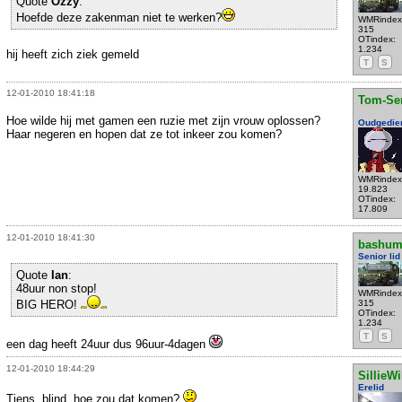
Quote
Ozzy
:
Hoefde deze zakenman niet te werken?
WMRindex
315
OTindex:
1.234
hij heeft zich ziek gemeld
T
S
12-01-2010 18:41:18
Tom-Se
Hoe wilde hij met gamen een ruzie met zijn vrouw oplossen?
Oudgedie
Haar negeren en hopen dat ze tot inkeer zou komen?
WMRindex
19.823
OTindex:
17.809
12-01-2010 18:41:30
bashu
Senior lid
Quote
Ian
:
48uur non stop!
WMRindex
BIG HERO!
315
OTindex:
1.234
T
S
een dag heeft 24uur dus 96uur-4dagen
12-01-2010 18:44:29
SillieWi
Erelid
Tiens, blind, hoe zou dat komen?