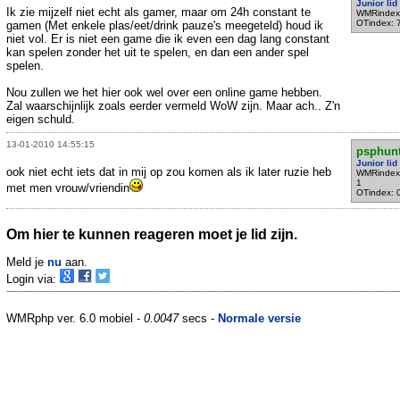
Junior lid
Ik zie mijzelf niet echt als gamer, maar om 24h constant te
WMRindex
OTindex: 
gamen (Met enkele plas/eet/drink pauze's meegeteld) houd ik
niet vol. Er is niet een game die ik even een dag lang constant
kan spelen zonder het uit te spelen, en dan een ander spel
spelen.
Nou zullen we het hier ook wel over een online game hebben.
Zal waarschijnlijk zoals eerder vermeld WoW zijn. Maar ach.. Z'n
eigen schuld.
13-01-2010 14:55:15
psphunt
Junior lid
ook niet echt iets dat in mij op zou komen als ik later ruzie heb
WMRindex
1
met men vrouw/vriendin
OTindex: 
Om hier te kunnen reageren moet je lid zijn.
Meld je
nu
aan.
Login via:
WMRphp ver. 6.0 mobiel -
0.0047
secs -
Normale versie