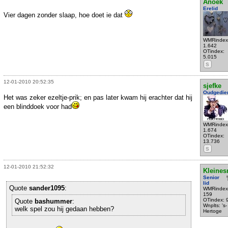
Anoek
Erelid
Vier dagen zonder slaap, hoe doet ie dat
WMRindex
1.642
OTindex:
5.015
S
12-01-2010 20:52:35
sjefke
Oudgedie
Het was zeker ezeltje-prik; en pas later kwam hij erachter dat hij
een blinddoek voor had
WMRindex
1.674
OTindex:
13.736
S
12-01-2010 21:52:32
Kleines
Senior
lid
Quote
sander1095
:
WMRindex
159
OTindex: 
Quote
bashummer
:
Wnplts: 's-
welk spel zou hij gedaan hebben?
Hertoge