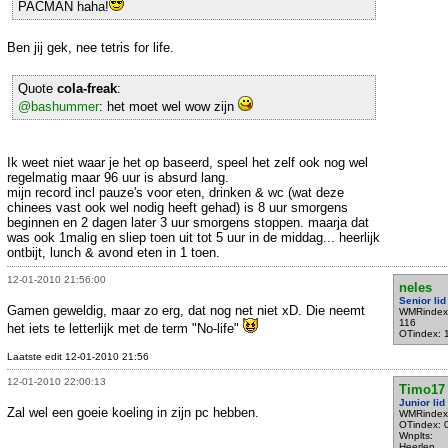
PACMAN haha!
Ben jij gek, nee tetris for life.
Quote
cola-freak
:
@bashummer
: het moet wel wow zijn
Ik weet niet waar je het op baseerd, speel het zelf ook nog wel
regelmatig maar 96 uur is absurd lang.
mijn record incl pauze's voor eten, drinken & wc (wat deze
chinees vast ook wel nodig heeft gehad) is 8 uur smorgens
beginnen en 2 dagen later 3 uur smorgens stoppen. maarja dat
was ook 1malig en sliep toen uit tot 5 uur in de middag... heerlijk
ontbijt, lunch & avond eten in 1 toen.
12-01-2010 21:56:00
neles
Senior lid
Gamen geweldig, maar zo erg, dat nog net niet xD. Die neemt
WMRindex
116
het iets te letterlijk met de term "No-life"
OTindex: 
Laatste edit 12-01-2010 21:56
12-01-2010 22:00:13
Timo17
Junior lid
Zal wel een goeie koeling in zijn pc hebben.
WMRindex
OTindex: 
Wnplts:
Heerlen