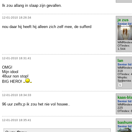
Ik zou allang in slaap zijn gevallen.
12-01-2010 18:26:34
je zus
Senior lid
nou daar hij heeft hij alleen zich zelf mee, de sufferd
WMRindex
OTindex:
1.544
12-01-2010 18:31:41
Ian
Senior lid
OMG!
WMRindex
318
Mijn idool
OTindex: 
48uur non stop!
Wnplts:
Spijkeniss
BIG HERO!
S
12-01-2010 18:34:33
kaas-bl
Senior lid
96 uur zelfs;p ik zou het nie vol houwe..
WMRindex
225
OTindex: 
12-01-2010 18:35:41
bashu
Senior lid