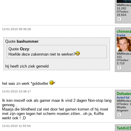
WMRindex
16.282
OTindex:
18.824
S
13-01-2010 09:39:28
chimer
Erelid
Quote
bashummer
:
Quote
Ozzy
:
Hoefde deze zakenman niet te werken?
WMRindex
101
OTindex:
3.710
hij heeft zich ziek gemeld
T
het was zn werk *goldseller
*
13-01-2010 10:38:17
Defeate
Actief lid
Ik ken mezelf ook als gamer maar ik vind 2 dagen Non-stop lang
WMRindex
OTindex: 
genoeg...
Wnplts:
Maarja die blindheid zal niet door het gamen komen of hij moet
Angeren
met zijn ogen tegen het scherm moeten zitten...oh ja, Koffie
S
werkt ook ! ;D
13-01-2010 11:55:54
TehKill3