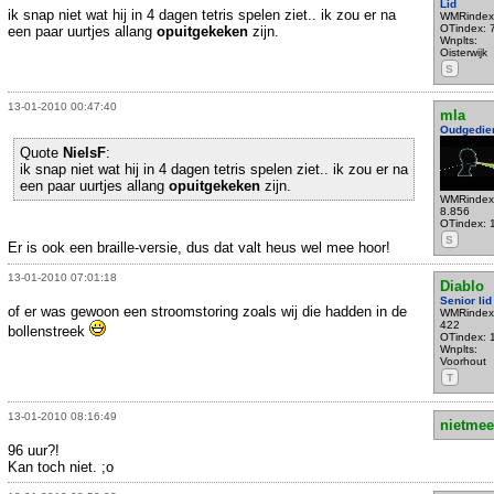
Lid
ik snap niet wat hij in 4 dagen tetris spelen ziet.. ik zou er na
WMRindex
OTindex: 
een paar uurtjes allang
opuitgekeken
zijn.
Wnplts:
Oisterwijk
S
13-01-2010 00:47:40
mla
Oudgedie
Quote
NielsF
:
ik snap niet wat hij in 4 dagen tetris spelen ziet.. ik zou er na
een paar uurtjes allang
opuitgekeken
zijn.
WMRindex
8.856
OTindex: 
S
Er is ook een braille-versie, dus dat valt heus wel mee hoor!
13-01-2010 07:01:18
Diablo
Senior lid
of er was gewoon een stroomstoring zoals wij die hadden in de
WMRindex
422
bollenstreek
OTindex: 
Wnplts:
Voorhout
T
13-01-2010 08:16:49
nietmee
96 uur?!
Kan toch niet. ;o