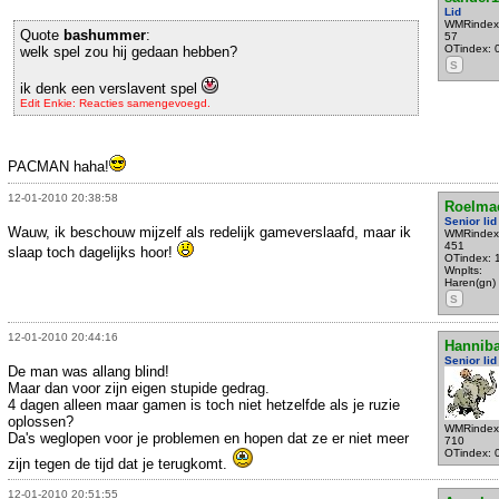
Lid
WMRindex
Quote
bashummer
:
57
OTindex: 
welk spel zou hij gedaan hebben?
S
ik denk een verslavent spel
Edit Enkie: Reacties samengevoegd.
PACMAN haha!
12-01-2010 20:38:58
Roelma
Senior lid
Wauw, ik beschouw mijzelf als redelijk gameverslaafd, maar ik
WMRindex
451
slaap toch dagelijks hoor!
OTindex: 
Wnplts:
Haren(gn)
S
12-01-2010 20:44:16
Hanniba
Senior lid
De man was allang blind!
Maar dan voor zijn eigen stupide gedrag.
4 dagen alleen maar gamen is toch niet hetzelfde als je ruzie
oplossen?
WMRindex
Da's weglopen voor je problemen en hopen dat ze er niet meer
710
OTindex: 
zijn tegen de tijd dat je terugkomt.
12-01-2010 20:51:55