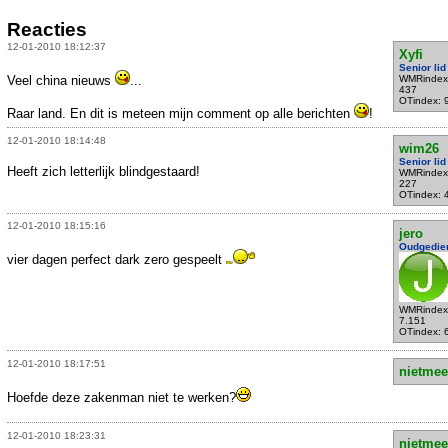
Reacties
12-01-2010 18:12:37
Xyfi
Senior lid
Veel china nieuws
...
WMRindex
437
OTindex: 
Raar land. En dit is meteen mijn comment op alle berichten
!
12-01-2010 18:14:48
wim26
Senior lid
Heeft zich letterlijk blindgestaard!
WMRindex
227
OTindex: 
12-01-2010 18:15:16
jero
Oudgedie
vier dagen perfect dark zero gespeelt
WMRindex
7.151
OTindex: 
12-01-2010 18:17:51
nietmee
Hoefde deze zakenman niet te werken?
12-01-2010 18:23:31
nietmee