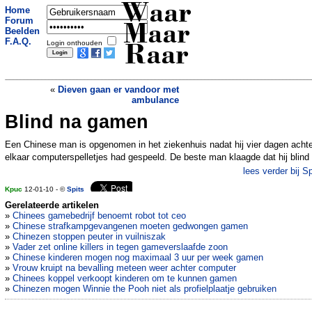
Waar
Home
Forum
Maar
Beelden
F.A.Q.
Login onthouden
Raar
«
Dieven gaan er vandoor met
ambulance
Blind na gamen
Zwanen veroorzaken ongelukken
»
Een Chinese man is opgenomen in het ziekenhuis nadat hij vier dagen achte
elkaar computerspelletjes had gespeeld. De beste man klaagde dat hij blind
lees verder bij Sp
Kpuc
12-01-10 - ©
Spits
Gerelateerde artikelen
»
Chinees gamebedrijf benoemt robot tot ceo
»
Chinese strafkampgevangenen moeten gedwongen gamen
»
Chinezen stoppen peuter in vuilniszak
»
Vader zet online killers in tegen gameverslaafde zoon
»
Chinese kinderen mogen nog maximaal 3 uur per week gamen
»
Vrouw kruipt na bevalling meteen weer achter computer
»
Chinees koppel verkoopt kinderen om te kunnen gamen
»
Chinezen mogen Winnie the Pooh niet als profielplaatje gebruiken