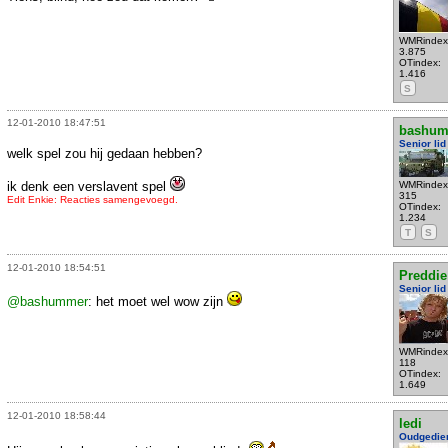
WMRindex
3.875
OTindex:
1.416
S
12-01-2010 18:47:51
bashu
Senior lid
welk spel zou hij gedaan hebben?
ik denk een verslavent spel
WMRindex
315
Edit Enkie: Reacties samengevoegd.
OTindex:
1.234
T
S
12-01-2010 18:54:51
Preddie
Senior lid
@bashummer
: het moet wel wow zijn
WMRindex
118
OTindex:
1.649
12-01-2010 18:58:44
ledi
Oudgedie