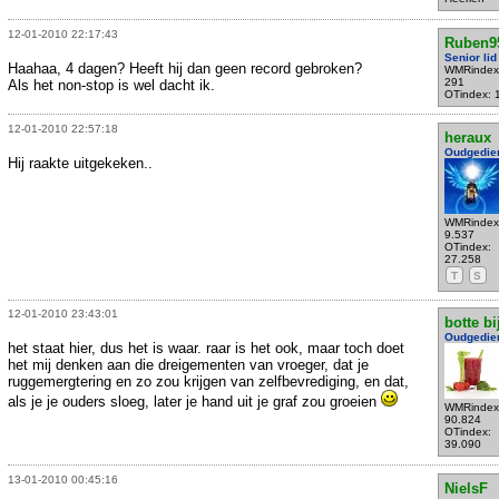
12-01-2010 22:17:43
Ruben9
Senior lid
Haahaa, 4 dagen? Heeft hij dan geen record gebroken?
WMRindex
291
Als het non-stop is wel dacht ik.
OTindex: 
12-01-2010 22:57:18
heraux
Oudgedie
Hij raakte uitgekeken..
WMRindex
9.537
OTindex:
27.258
T
S
12-01-2010 23:43:01
botte bi
Oudgedie
het staat hier, dus het is waar. raar is het ook, maar toch doet
het mij denken aan die dreigementen van vroeger, dat je
ruggemergtering en zo zou krijgen van zelfbevrediging, en dat,
als je je ouders sloeg, later je hand uit je graf zou groeien
WMRindex
90.824
OTindex:
39.090
13-01-2010 00:45:16
NielsF