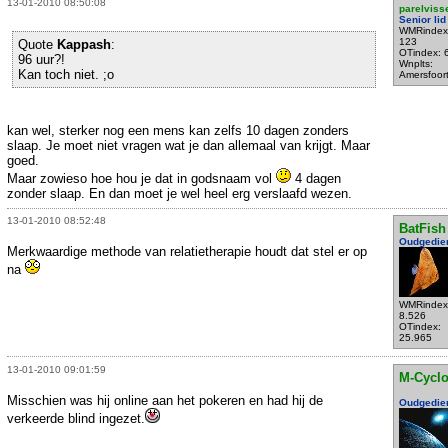
13-01-2010 08:50:08
parelviss
Senior lid
WMRindex
123
Quote
Kappash
:
OTindex: 
96 uur?!
Wnplts:
Kan toch niet. ;o
Amersfoor
kan wel, sterker nog een mens kan zelfs 10 dagen zonders
slaap. Je moet niet vragen wat je dan allemaal van krijgt. Maar
goed.
Maar zowieso hoe hou je dat in godsnaam vol
4 dagen
zonder slaap. En dan moet je wel heel erg verslaafd wezen.
13-01-2010 08:52:48
BatFish
Oudgedie
Merkwaardige methode van relatietherapie houdt dat stel er op
na
WMRindex
8.526
OTindex:
25.965
13-01-2010 09:01:59
M-Cycl
Misschien was hij online aan het pokeren en had hij de
Oudgedie
verkeerde blind ingezet.