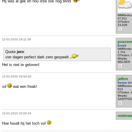
Hij was al gek en nou istie ook nog blind.
WMRindex
47.811
OTindex:
23.036
S
12-01-2010 19:11:36
poezen
Erelid
WMRindex
Quote
jero
:
1.741
OTindex: 
vier dagen perfect dark zero gespeelt
Wnplts:
MALDEN
Het is niet te geloven!
S
12-01-2010 19:54:20
jethro
Senior lid
xd
wat een freak!
WMRindex
613
OTindex: 
Wnplts:
SANTPOO
S
12-01-2010 20:00:34
nietmee
Hoe houdt hij het toch vol