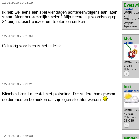
12-01-2010 20:03:19
Everzwi
Erelid
Ik heb wel eens een spel vier dagen achtereenvolgens aan laten
WMRindex
750
staan. Maar het werkelijk spelen? Mijn record ligt vooralsnog op
OTindex: 
24 uur, inclusief pauzes om te eten en drinken.
Wnplts:
Apeldoorn
12-01-2010 20:05:04
klok
Erelid
Gelukkig voor hem is het tijdelijk
WMRindex
2.084
OTindex: 
T
12-01-2010 20:23:21
ledi
Oudgedie
Blindheid komt meestal niet plotseling. Die sufferd had gewoon
eerder moeten bemerken dat zijn ogen slechter werden.
WMRindex
47.811
OTindex:
23.036
S
12-01-2010 20:35:40
sander1