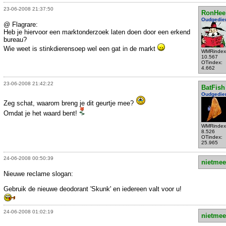
23-06-2008 21:37:50
RonHee
Oudgedie
@ Flagrare:
Heb je hiervoor een marktonderzoek laten doen door een erkend
bureau?
Wie weet is stinkdierensoep wel een gat in de markt
WMRindex
10.567
OTindex:
4.662
23-06-2008 21:42:22
BatFish
Oudgedie
Zeg schat, waarom breng je dit geurtje mee?
Omdat je het waard bent!
WMRindex
8.526
OTindex:
25.965
24-06-2008 00:50:39
nietmee
Nieuwe reclame slogan:
Gebruik de nieuwe deodorant 'Skunk' en iedereen valt voor u!
24-06-2008 01:02:19
nietmee