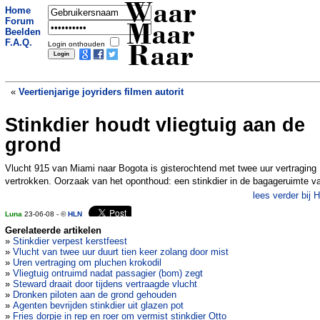
Waar
Home
Forum
Maar
Beelden
F.A.Q.
Login onthouden
Raar
«
Veertienjarige joyriders filmen autorit
Stinkdier houdt vliegtuig aan de
Politica wil recht op goede seks in
grondwet
»
grond
Vlucht 915 van Miami naar Bogota is gisterochtend met twee uur vertraging
vertrokken. Oorzaak van het oponthoud: een stinkdier in de bagageruimte v
lees verder bij 
Luna
23-06-08 - ©
HLN
Gerelateerde artikelen
»
Stinkdier verpest kerstfeest
»
Vlucht van twee uur duurt tien keer zolang door mist
»
Uren vertraging om pluchen krokodil
»
Vliegtuig ontruimd nadat passagier (bom) zegt
»
Steward draait door tijdens vertraagde vlucht
»
Dronken piloten aan de grond gehouden
»
Agenten bevrijden stinkdier uit glazen pot
»
Fries dorpje in rep en roer om vermist stinkdier Otto