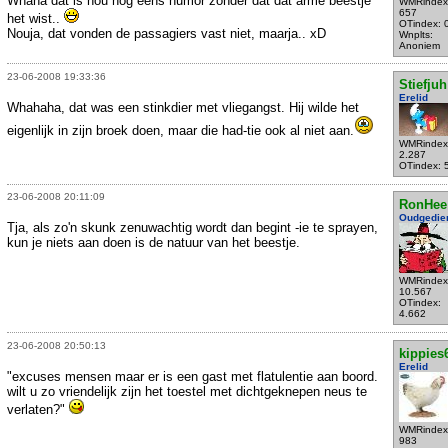
Whaha dat is nou nog eens humor zonder dat dat arme beestje
WMRindex
657
het wist..
OTindex: 
Nouja, dat vonden de passagiers vast niet, maarja.. xD
Wnplts:
Anoniem
23-06-2008 19:33:36
Stiefjuh
Erelid
Whahaha, dat was een stinkdier met vliegangst. Hij wilde het
eigenlijk in zijn broek doen, maar die had-tie ook al niet aan.
WMRindex
2.287
OTindex: 
23-06-2008 20:11:09
RonHee
Oudgedie
Tja, als zo'n skunk zenuwachtig wordt dan begint -ie te sprayen,
kun je niets aan doen is de natuur van het beestje.
WMRindex
10.567
OTindex:
4.662
23-06-2008 20:50:13
kippies
Erelid
"excuses mensen maar er is een gast met flatulentie aan boord.
wilt u zo vriendelijk zijn het toestel met dichtgeknepen neus te
verlaten?"
WMRindex
983