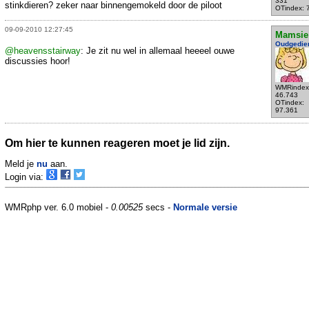
331
stinkdieren? zeker naar binnengemokeld door de piloot
OTindex: 
09-09-2010 12:27:45
Mamsie
Oudgedie
@heavensstairway
: Je zit nu wel in allemaal heeeel ouwe
discussies hoor!
WMRindex
46.743
OTindex:
97.361
Om hier te kunnen reageren moet je lid zijn.
Meld je
nu
aan.
Login via:
WMRphp ver. 6.0 mobiel -
0.00525
secs -
Normale versie