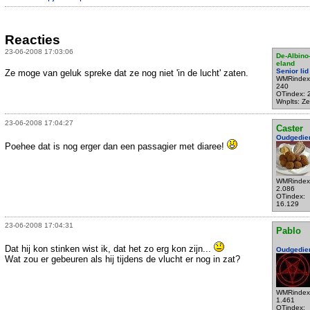
Reacties
23-06-2008 17:03:06
De-Albino
eland
Senior lid
Ze moge van geluk spreke dat ze nog niet 'in de lucht' zaten.
WMRindex
240
OTindex: 
Wnplts: Ze
23-06-2008 17:04:27
Caster
Oudgedie
Poehee dat is nog erger dan een passagier met diaree!
WMRindex
2.086
OTindex:
16.129
23-06-2008 17:04:31
Pablo
Dat hij kon stinken wist ik, dat het zo erg kon zijn...
Oudgedie
Wat zou er gebeuren als hij tijdens de vlucht er nog in zat?
WMRindex
1.461
OTindex: