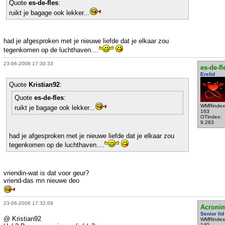
Quote
es-de-fles
:
ruikt je bagage ook lekker...
had je afgesproken met je nieuwe liefde dat je elkaar zou
tegenkomen op de luchthaven....
23-06-2008 17:30:33
es-de-fl
Erelid
Quote
Kristian92
:
Quote
es-de-fles
:
WMRindex
ruikt je bagage ook lekker...
163
OTindex:
9.283
had je afgesproken met je nieuwe liefde dat je elkaar zou
tegenkomen op de luchthaven....
vriendin-wat is dat voor geur?
vriend-das mn nieuwe deo
23-06-2008 17:32:09
Acroni
Senior lid
@ Kristian92
WMRindex
140