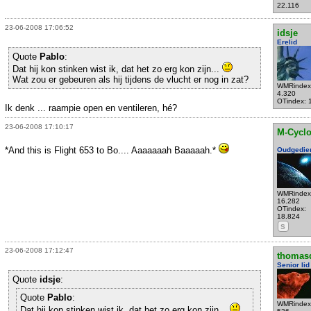
22.116
23-06-2008 17:06:52
idsje
Erelid
Quote
Pablo
:
Dat hij kon stinken wist ik, dat het zo erg kon zijn...
Wat zou er gebeuren als hij tijdens de vlucht er nog in zat?
WMRindex
4.320
OTindex: 
Ik denk ... raampie open en ventileren, hé?
23-06-2008 17:10:17
M-Cycl
*And this is Flight 653 to Bo.... Aaaaaaah Baaaaah.*
Oudgedie
WMRindex
16.282
OTindex:
18.824
S
23-06-2008 17:12:47
thomas
Senior lid
Quote
idsje
:
Quote
Pablo
:
WMRindex
Dat hij kon stinken wist ik, dat het zo erg kon zijn...