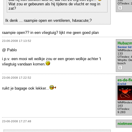
536
Wat zou er gebeuren als hij tijdens de vlucht er nog in
OTindex: 
zat?
S
Ik denk ... raampie open en ventileren, h&eacute;?
raampie open?? in een vliegtuig? lijkt me geen goed plan
23-06-2008 17:13:52
Hubaz
Senior lid
@ Pablo
WMRindex
133
OTindex: 
i.p.v. een mooi wit wolkje zou er een groen wolkje achter 't
Wnplts: D
bosch
vliegtuig vandaan komen.
S
23-06-2008 17:22:52
es-de-fl
Erelid
ruikt je bagage ook lekker...
WMRindex
163
OTindex:
9.283
23-06-2008 17:27:48
nietmee