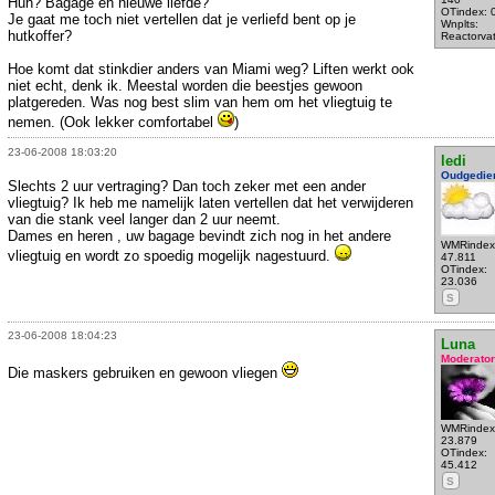
Huh? Bagage en nieuwe liefde?
OTindex: 
Je gaat me toch niet vertellen dat je verliefd bent op je
Wnplts:
hutkoffer?
Reactorva
Hoe komt dat stinkdier anders van Miami weg? Liften werkt ook
niet echt, denk ik. Meestal worden die beestjes gewoon
platgereden. Was nog best slim van hem om het vliegtuig te
nemen. (Ook lekker comfortabel
)
23-06-2008 18:03:20
ledi
Oudgedie
Slechts 2 uur vertraging? Dan toch zeker met een ander
vliegtuig? Ik heb me namelijk laten vertellen dat het verwijderen
van die stank veel langer dan 2 uur neemt.
Dames en heren , uw bagage bevindt zich nog in het andere
WMRindex
vliegtuig en wordt zo spoedig mogelijk nagestuurd.
47.811
OTindex:
23.036
S
23-06-2008 18:04:23
Luna
Moderator
Die maskers gebruiken en gewoon vliegen
WMRindex
23.879
OTindex:
45.412
S