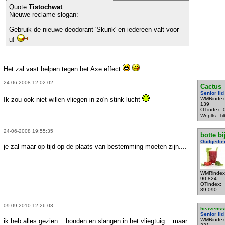
Quote
Tistochwat
:
Nieuwe reclame slogan:
Gebruik de nieuwe deodorant 'Skunk' en iedereen valt voor
u!
Het zal vast helpen tegen het Axe effect
24-06-2008 12:02:02
Cactus
Senior lid
Ik zou ook niet willen vliegen in zo'n stink lucht
WMRindex
139
OTindex: 
Wnplts: Ti
24-06-2008 19:55:35
botte bi
Oudgedie
je zal maar op tijd op de plaats van bestemming moeten zijn....
WMRindex
90.824
OTindex:
39.090
09-09-2010 12:26:03
heavenss
Senior lid
WMRindex
ik heb alles gezien... honden en slangen in het vliegtuig... maar