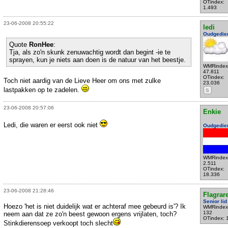
OTindex:
1.493
23-06-2008 20:55:22
ledi
Oudgedie
Quote
RonHee
:
Tja, als zo'n skunk zenuwachtig wordt dan begint -ie te
sprayen, kun je niets aan doen is de natuur van het beestje.
WMRindex
47.811
OTindex:
Toch niet aardig van de Lieve Heer om ons met zulke
23.036
lastpakken op te zadelen.
S
23-06-2008 20:57:06
Enkie
Ledi, die waren er eerst ook niet
Oudgedie
WMRindex
2.511
OTindex:
18.336
23-06-2008 21:28:46
Flagrar
Senior lid
Hoezo 'het is niet duidelijk wat er achteraf mee gebeurd is'? Ik
WMRindex
132
neem aan dat ze zo'n beest gewoon ergens vrijlaten, toch?
OTindex: 
Stinkdierensoep verkoopt toch slecht