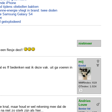
ende iPhone
d tijdens oliebollen bakken
nne-energie vliegt in brand: twee doden
sie Samsung Galaxy S4
rt
d geëxplodeerd
nietmeer
 een flesje deo!!
mij
Erelid
l es ff bedenken wat ik deze vak. uit ga voeren in
WMRindex: 619
OTindex: 1.024
S
Andries
Louw
tige knal, maar houd er wel rekening mee dat de
Senior lid
na niet zo sterk zijn als hier...