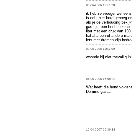
03-06-2006 11:44:28
ik heb ze vroeger wel eens 
is echt niet hard genoeg o
als je de verhouding bekij
gas rijdt een heel huizenb
liter met een druk van 150
hahaha een of andere marco
iets met dromen zijn bedro
03-06-2006 11:47:09
woonde hij niet toevallig i
04-06-2006 15:58:29
Wat heeft die hond volge
Domme gast...
12-04-2007 20:36:32