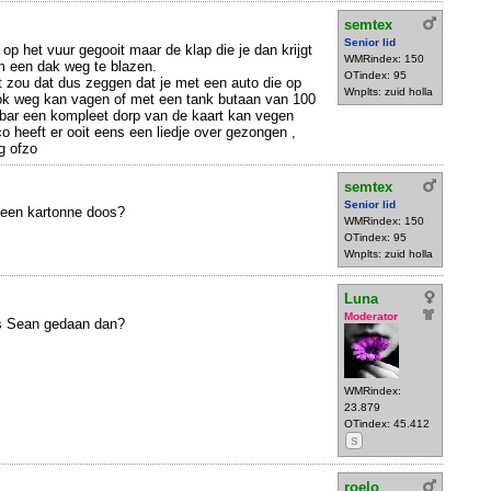
semtex
Senior lid
op het vuur gegooit maar de klap die je dan krijgt
WMRindex: 150
m een dak weg te blazen.
OTindex: 95
kt zou dat dus zeggen dat je met een auto die op
Wnplts: zuid holla
lok weg kan vagen of met een tank butaan van 100
 bar een kompleet dorp van de kaart kan vegen
 heeft er ooit eens een liedje over gezongen ,
g ofzo
semtex
Senior lid
n een kartonne doos?
WMRindex: 150
OTindex: 95
Wnplts: zuid holla
Luna
Moderator
ns Sean gedaan dan?
WMRindex:
23.879
OTindex: 45.412
S
roelo