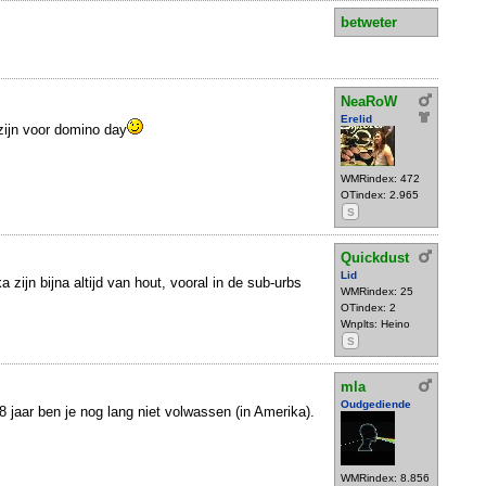
betweter
NeaRoW
Erelid
zijn voor domino day
WMRindex: 472
OTindex: 2.965
S
Quickdust
Lid
zijn bijna altijd van hout, vooral in de sub-urbs
WMRindex: 25
OTindex: 2
Wnplts: Heino
S
mla
Oudgediende
8 jaar ben je nog lang niet volwassen (in Amerika).
WMRindex: 8.856