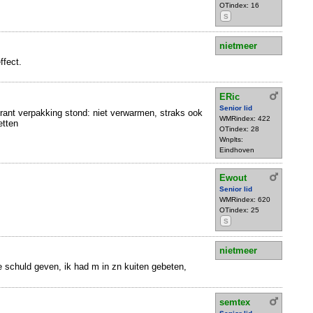
OTindex: 16
S
nietmeer
ffect.
ERic
Senior lid
rant verpakking stond: niet verwarmen, straks ook
WMRindex: 422
etten
OTindex: 28
Wnplts:
Eindhoven
Ewout
Senior lid
WMRindex: 620
OTindex: 25
S
nietmeer
 schuld geven, ik had m in zn kuiten gebeten,
semtex