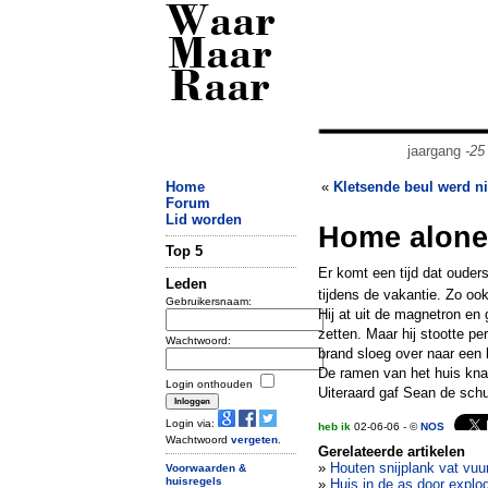
Waar
Maar
Raar
jaargang
-25
Home
«
Kletsende beul werd n
Forum
Lid worden
Home alone 
Top 5
Er komt een tijd dat ouder
Leden
tijdens de vakantie. Zo o
Gebruikersnaam:
Hij at uit de magnetron en
zetten. Maar hij stootte 
Wachtwoord:
brand sloeg over naar een
De ramen van het huis knal
Login onthouden
Uiteraard gaf Sean de schu
Login via:
heb ik
02-06-06 - ©
NOS
Wachtwoord
vergeten
.
Gerelateerde artikelen
»
Houten snijplank vat vuu
Voorwaarden &
huisregels
»
Huis in de as door expl