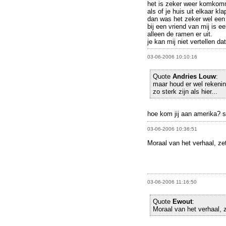
het is zeker weer komkomm
als of je huis uit elkaar kl
dan was het zeker wel een 
bij een vriend van mij is e
alleen de ramen er uit.
je kan mij niet vertellen da
03-06-2006 10:10:16
Quote
Andries Louw
:
maar houd er wel rekenin
zo sterk zijn als hier...
hoe kom jij aan amerika? s
03-06-2006 10:36:51
Moraal van het verhaal, ze
03-06-2006 11:16:50
Quote
Ewout
:
Moraal van het verhaal, z