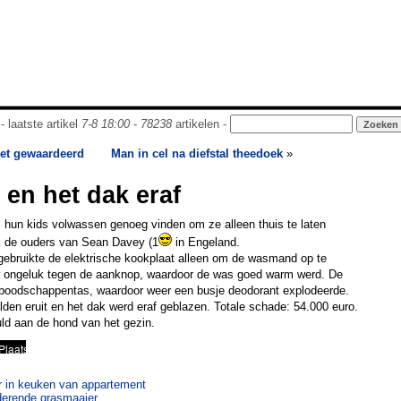
- laatste artikel
7-8 18:00
-
78238
artikelen -
iet gewaardeerd
Man in cel na diefstal theedoek
»
en het dak eraf
s hun kids volwassen genoeg vinden om ze alleen thuis te laten
ok de ouders van Sean Davey (1
in Engeland.
 gebruikte de elektrische kookplaat alleen om de wasmand op te
per ongeluk tegen de aanknop, waardoor de was goed warm werd. De
 boodschappentas, waardoor weer een busje deodorant explodeerde.
den eruit en het dak werd eraf geblazen. Totale schade: 54.000 euro.
ld aan de hond van het gezin.
r in keuken van appartement
oderende grasmaaier