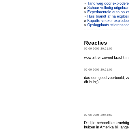
»
Tand weg door exploder
»
Schuur volledig uitgebran
»
Experimentele auto op zo
»
Huis brandt af na explo
»
Kapotte vriezer explodee
»
Opslagplaats stierenzaa
Reacties
02-06-2006 20:21:06
wow zit er zoveel kracht in
02-06-2006 20:21:06
das een goed voorbeeld, za
dit huis;)
02-06-2006 20:44:53
Dit lijkt behoorlijke krach
huizen in Amerika bij lange 