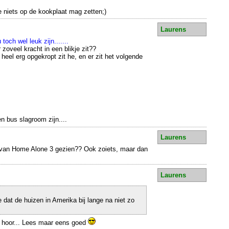
e niets op de kookplaat mag zetten;)
Laurens
 toch wel leuk zijn.......
zoveel kracht in een blikje zit??
weet ik ook niet,
heel erg opgekropt zit he, en er zit het volgende
n bus slagroom zijn....
Laurens
 van Home Alone 3 gezien?? Ook zoiets, maar dan
Laurens
 dat de huizen in Amerika bij lange na niet zo
 hoor... Lees maar eens goed