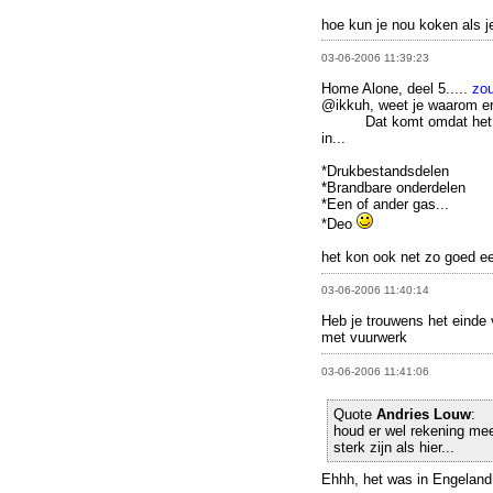
hoe kun je nou koken als j
03-06-2006 11:39:23
Home Alone, deel 5.....
zou
@ikkuh, weet je waarom er 
maar...
Dat komt omdat het 
in...
*Drukbestandsdelen
*Brandbare onderdelen
*Een of ander gas...
*Deo
het kon ook net zo goed ee
03-06-2006 11:40:14
Heb je trouwens het einde
met vuurwerk
03-06-2006 11:41:06
Quote
Andries Louw
:
houd er wel rekening mee
sterk zijn als hier...
Ehhh, het was in Engeland