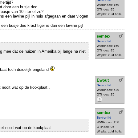
Senior lid
ertijd?
WMRindex: 150
apt door een busje deo.
OTindex: 95
busje van 10 liter of zo?
Wnplts: zuid holla
ens een lawine pijl in huis afgegaan en daar vlogen
t een busje deo krachtiger is dan een lawine pijl
semtex
Senior lid
WMRindex: 150
OTindex: 95
g mee dat de huizen in Amerika bij lange na niet
Wnplts: zuid holla
taat toch duidelijk engeland
Ewout
Senior lid
t nooit wat op de kookplaat..
WMRindex: 620
OTindex: 25
S
semtex
Senior lid
WMRindex: 150
OTindex: 95
et nooit wat op de kookplaat..
Wnplts: zuid holla