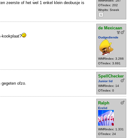
WMRindex: 167
ten zeerste of het wel 1 enkel klein deobusje is
OTindex: 202
Wnplts: Sneek
S
de Mexicaan
s-kookplaat?
Oudgediende
WMRindex: 3.266
OTindex: 3.691
SpellChecker
Junior lid
n gegeten ofzo.
WMRindex: 14
OTindex: 0
Ralph
Erelid
WMRindex: 1.331
OTindex: 24