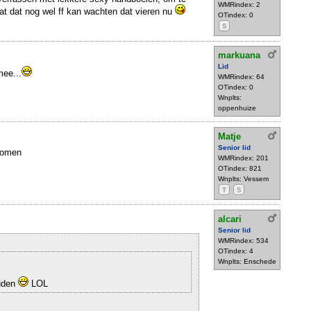
WMRindex: 2
 dat dat nog wel ff kan wachten dat vieren nu
OTindex: 0
S
markuana
Lid
ee...
WMRindex: 64
OTindex: 0
Wnplts:
oppenhuize
Matje
Senior lid
ekomen
WMRindex: 201
OTindex: 821
Wnplts: Vessem
T
S
alcari
Senior lid
WMRindex: 534
OTindex: 4
Wnplts: Enschede
ouden
LOL