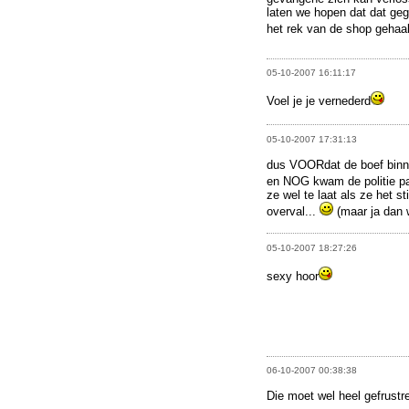
laten we hopen dat dat geg
het rek van de shop gehaa
05-10-2007 16:11:17
Voel je je vernederd
05-10-2007 17:31:13
dus VOORdat de boef binnew
en NOG kwam de politie p
ze wel te laat als ze het s
overval...
(maar ja dan
05-10-2007 18:27:26
sexy hoor
06-10-2007 00:38:38
Die moet wel heel gefrustre