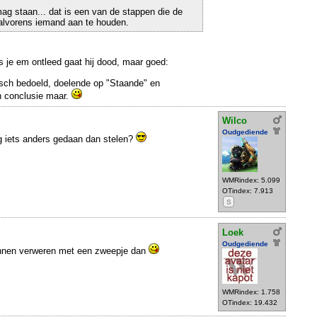
j mag staan... dat is een van de stappen die de
 alvorens iemand aan te houden.
ls je em ontleed gaat hij dood, maar goed:
isch bedoeld, doelende op "Staande" en
en conclusie maar.
Wilco
Oudgediende
g iets anders gedaan dan stelen?
WMRindex: 5.099
OTindex: 7.913
S
Loek
Oudgediende
unnen verweren met een zweepje dan
WMRindex: 1.758
OTindex: 19.432