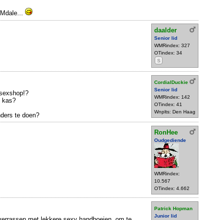
EMdale...
daalder
Senior lid
WMRindex: 327
OTindex: 34
S
CordialDuckie
Senior lid
 sexshop!?
WMRindex: 142
n kas?
OTindex: 41
Wnplts: Den Haag
ders te doen?
RonHee
Oudgediende
WMRindex:
10.567
OTindex: 4.662
Patrick Hopman
Junior lid
 verrassen met lekkere sexy handboeien, om te