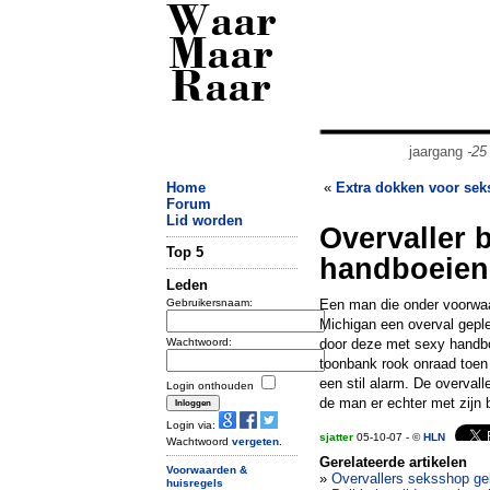
Waar
Maar
Raar
jaargang
-25
Home
«
Extra dokken voor sek
Forum
Lid worden
Overvaller 
Top 5
handboeien
Leden
Gebruikersnaam:
Een man die onder voorwaar
Michigan een overval gepl
Wachtwoord:
door deze met sexy handbo
toonbank rook onraad toen
een stil alarm. De overva
Login onthouden
de man er echter met zijn 
Login via:
sjatter
05-10-07 - ©
HLN
Wachtwoord
vergeten
.
Gerelateerde artikelen
Voorwaarden &
»
Overvallers seksshop ge
huisregels