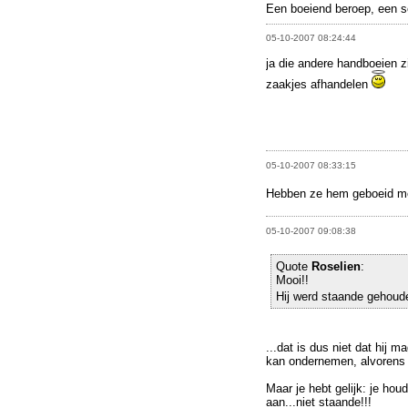
Een boeiend beroep, een 
05-10-2007 08:24:44
ja die andere handboeien zi
zaakjes afhandelen
05-10-2007 08:33:15
Hebben ze hem geboeid me
05-10-2007 09:08:38
Quote
Roselien
:
Mooi!!
Hij werd staande gehou
...dat is dus niet dat hij m
kan ondernemen, alvorens
Maar je hebt gelijk: je hou
aan...niet staande!!!