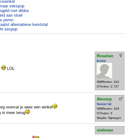
ekswinkel
d maar sekspop
ogeld met dildos
eid aan stoel
ns porno
atst alternatieve kerststal
cht sexpop
Roselien
Erelid
n
LOL
WMRindex: 342
OTindex: 2.737
Atoomp
Senior lid
rg overval je weer een winkel
WMRindex: 328
g ni meer terug
OTindex: 6
Wnplts: Nijmegen
nietmeer