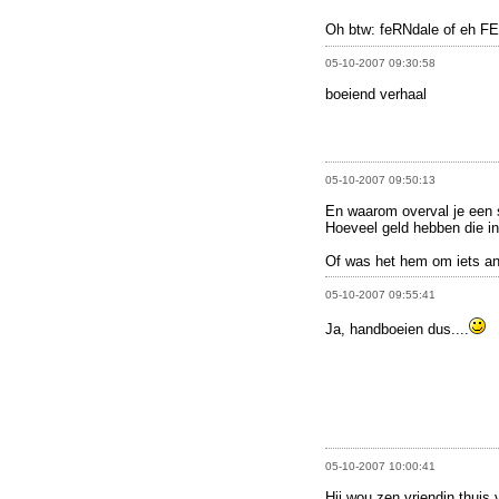
Oh btw: feRNdale of eh F
05-10-2007 09:30:58
boeiend verhaal
05-10-2007 09:50:13
En waarom overval je een
Hoeveel geld hebben die i
Of was het hem om iets an
05-10-2007 09:55:41
Ja, handboeien dus....
05-10-2007 10:00:41
Hij wou zen vriendin thuis