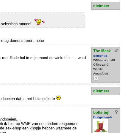
nietmeer
n seksshop runnen!
en mag demonstreren, hehe
The Mask
Senior lid
k met Rode bal in mijn mond de winkel in ..... word
WMRindex: 349
OTindex: 0
Wnplts:
Amersfoort
S
nietmeer
dboeien dat is het belangrijkste.
botte bijl
Oudgediende
ndboeien....
heb ik hier op WMR van een andere reageerder
t de sex-shop een knopje hebben waarmee de
en....