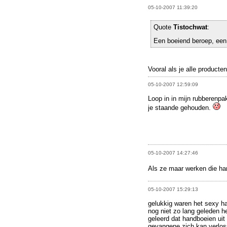
05-10-2007 11:39:20
Quote
Tistochwat
:
Een boeiend beroep, ee
Vooral als je alle product
05-10-2007 12:59:09
Loop in in mijn rubberenpa
je staande gehouden.
05-10-2007 14:27:46
Als ze maar werken die han
05-10-2007 15:29:13
gelukkig waren het sexy ha
nog niet zo lang geleden 
geleerd dat handboeien ui
gevangene zich kan verloss