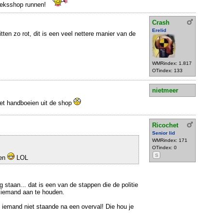
seksshop runnen!
Crash
Erelid
tten zo rot, dit is een veel nettere manier van de
WMRindex: 1.817
OTindex: 133
nietmeer
t handboeien uit de shop
Ricochet
Senior lid
WMRindex: 171
OTindex: 0
S
den
LOL
ag staan... dat is een van de stappen die de politie
 iemand aan te houden.
d iemand niet staande na een overval! Die hou je