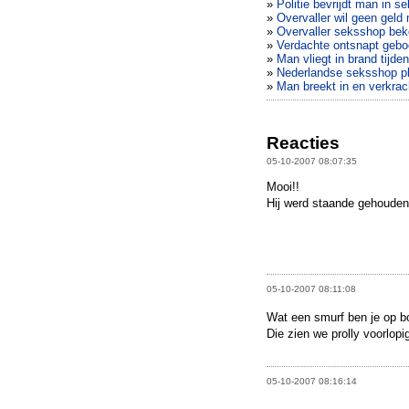
»
Politie bevrijdt man in s
»
Overvaller wil geen gel
»
Overvaller seksshop bek
»
Verdachte ontsnapt gebo
»
Man vliegt in brand tijde
»
Nederlandse seksshop pla
»
Man breekt in en verkra
Reacties
05-10-2007 08:07:35
Mooi!!
Hij werd staande gehoude
05-10-2007 08:11:08
Wat een smurf ben je op bo
Die zien we prolly voorlopi
05-10-2007 08:16:14