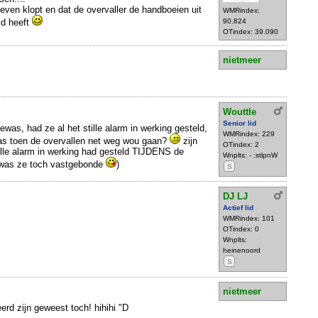
even klopt en dat de overvaller de handboeien uit
WMRindex:
ld heeft
90.824
OTindex: 39.090
nietmeer
Wouttle
Senior lid
as, had ze al het stille alarm in werking gesteld,
WMRindex: 229
as toen de overvallen net weg wou gaan?
zijn
OTindex: 2
tille alarm in werking had gesteld TIJDENS de
Wnplts: - :stlpnW
 was ze toch vastgebonde
)
S
DJ LJ
Actief lid
WMRindex: 101
OTindex: 0
Wnplts:
heinenoord
S
nietmeer
erd zijn geweest toch! hihihi "D