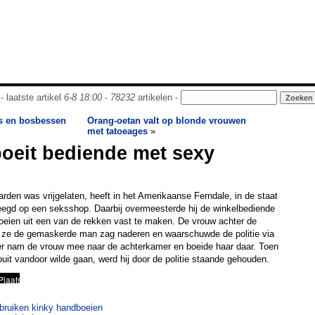
- laatste artikel
6-8 18:00
-
78232
artikelen -
s en bosbessen
Orang-oetan valt op blonde vrouwen
met tatoeages
»
boeit bediende met sexy
den was vrijgelaten, heeft in het Amerikaanse Ferndale, in de staat
eegd op een seksshop. Daarbij overmeesterde hij de winkelbediende
eien uit een van de rekken vast te maken. De vrouw achter de
 ze de gemaskerde man zag naderen en waarschuwde de politie via
ller nam de vrouw mee naar de achterkamer en boeide haar daar. Toen
buit vandoor wilde gaan, werd hij door de politie staande gehouden.
bruiken kinky handboeien