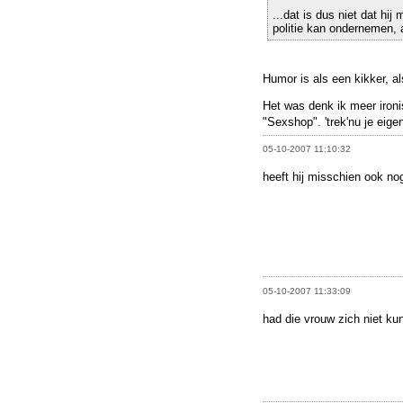
...dat is dus niet dat hi
politie kan ondernemen,
Humor is als een kikker, a
Het was denk ik meer iron
"Sexshop". 'trek'nu je eig
05-10-2007 11:10:32
heeft hij misschien ook no
05-10-2007 11:33:09
had die vrouw zich niet k