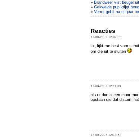
»
Brandweer vist beugel ui
»
Gekwelde pup krijgt beug
»
Verrot gebit na elf jaar b
Reacties
17-09-2007 12:02:35
lol, lijkt me best voor sch
om die uit te sluiten
17-09-2007 12:11:33
als er dan alleen maar ma
opstaan die dat discriminat
17-09-2007 12:18:52