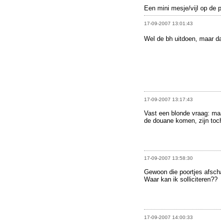
Een mini mesje/vijl op de 
17-09-2007 13:01:43
Wel de bh uitdoen, maar d
17-09-2007 13:17:43
Vast een blonde vraag: ma
de douane komen, zijn toch
17-09-2007 13:58:30
Gewoon die poortjes afscha
Waar kan ik solliciteren??
17-09-2007 14:00:33