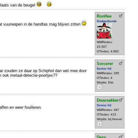
plaats van de beugel
RonHee
Oudgediende
at vuurwapen in de handtas mag blijven zitten
WMRindex:
10.567
OTindex: 4.662
Sorcerer
Senior lid
ar zouden ze daar op Schiphol dan wel mee door
WMRindex: 285
 ook metaal-detectie-poortjes??
OTindex: 4
Wnplts: Elst
S
Dwarsakker
Senior lid
ffen en weer fouilleren.
WMRindex: 487
OTindex: 415
Wnplts: bij Hoevel
S
Dexx