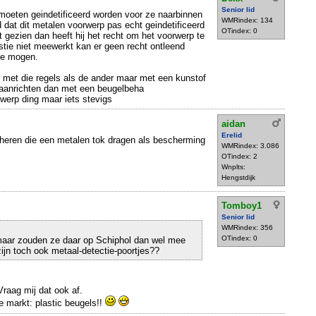
Senior lid
moeten geindetificeerd worden voor ze naarbinnen
WMRindex: 134
dat dit metalen voorwerp pas echt geindetificeerd
OTindex: 0
t gezien dan heeft hij het recht om het voorwerp te
stie niet meewerkt kan er geen recht ontleend
te mogen.
 met die regels als de ander maar met een kunstof
aanrichten dan met een beugelbeha
gwerp ding maar iets stevigs
aidan
Erelid
heren die een metalen tok dragen als bescherming
WMRindex: 3.086
OTindex: 2
Wnplts:
Hengstdijk
Tomboy1
Senior lid
WMRindex: 356
OTindex: 0
maar zouden ze daar op Schiphol dan wel mee
jn toch ook metaal-detectie-poortjes??
raag mij dat ook af.
e markt: plastic beugels!!