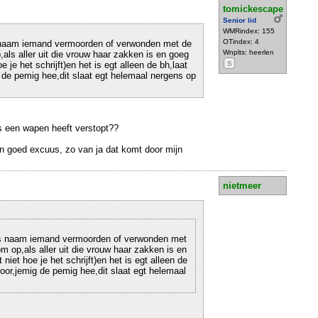
tomickescape
Senior lid
WMRindex: 155
OTindex: 4
s naam iemand vermoorden of verwonden met de
Wnplts: heerlen
als aller uit die vrouw haar zakken is en goeg
e je het schrijft)en het is egt alleen de bh,laat
S
 de pemig hee,dit slaat egt helemaal nergens op
s een wapen heeft verstopt??
n goed excuus, zo van ja dat komt door mijn
nietmeer
des naam iemand vermoorden of verwonden met
m op,als aller uit die vrouw haar zakken is en
niet hoe je het schrijft)en het is egt alleen de
oor,jemig de pemig hee,dit slaat egt helemaal