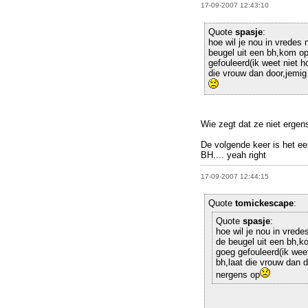
17-09-2007 12:43:10
Quote
spasje
:
hoe wil je nou in vrede
beugel uit een bh,kom op,
gefouleerd(ik weet niet ho
die vrouw dan door,jemig
Wie zegt dat ze niet ergen
De volgende keer is het ee
BH.... yeah right
17-09-2007 12:44:15
Quote
tomickescape
:
Quote
spasje
:
hoe wil je nou in vre
de beugel uit een bh,ko
goeg gefouleerd(ik weet 
bh,laat die vrouw dan d
nergens op