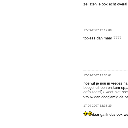
ze laten je ook echt overal
17-09-2007 12:19:00
topless dan maar ????
17-09-2007 12:36:01
hoe wil je nou in vredes 
beugel uit een bh,kom op,a
gefouleerd(ik weet niet hoe 
vrouw dan door,jemig de pe
17-09-2007 12:38:25
daar ga ik dus ook w