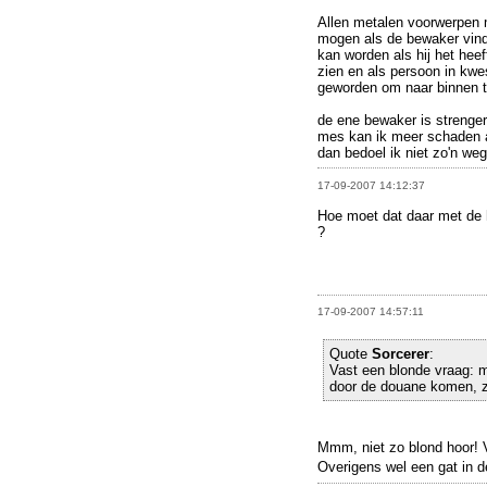
Allen metalen voorwerpen 
mogen als de bewaker vind 
kan worden als hij het heef
zien en als persoon in kwe
geworden om naar binnen 
de ene bewaker is strenger
mes kan ik meer schaden 
dan bedoel ik niet zo'n we
17-09-2007 14:12:37
Hoe moet dat daar met de 
?
17-09-2007 14:57:11
Quote
Sorcerer
:
Vast een blonde vraag: 
door de douane komen, zi
Mmm, niet zo blond hoor! V
Overigens wel een gat in d