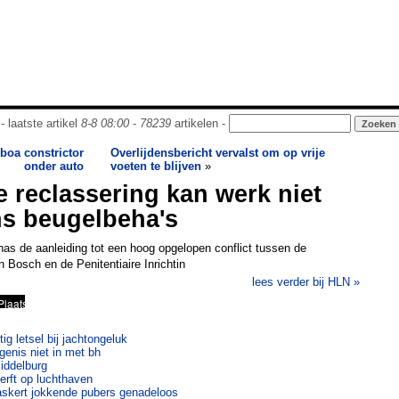
- laatste artikel
8-8 08:00
-
78239
artikelen -
boa constrictor
Overlijdensbericht vervalst om op vrije
onder auto
voeten te blijven
»
 reclassering kan werk niet
s beugelbeha's
has de aanleiding tot een hoog opgelopen conflict tussen de
n Bosch en de Penitentiaire Inrichtin
lees verder bij HLN »
g letsel bij jachtongeluk
nis niet in met bh
iddelburg
rft op luchthaven
askert jokkende pubers genadeloos