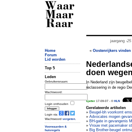
Waar
Maar
Raar
jaargang
-25
Home
«
Oostenrijkers vinden 
Forum
Lid worden
Nederlandse
Top 5
doen wegen
Leden
Gebruikersnaam:
In Nederland zijn beugelbe
reclassering in de regio De
Wachtwoord:
sjatter
17-09-07 - ©
HLN
Login onthouden
Gerelateerde artikelen
»
Beugel-bh voorkomt ernsti
Login via:
»
Advocates mogen gevange
Wachtwoord
vergeten
.
»
BH-gate in gevangenis M
»
Vrouw met pacemaker ste
Voorwaarden &
»
Big Brother-beugel ontm
huisregels