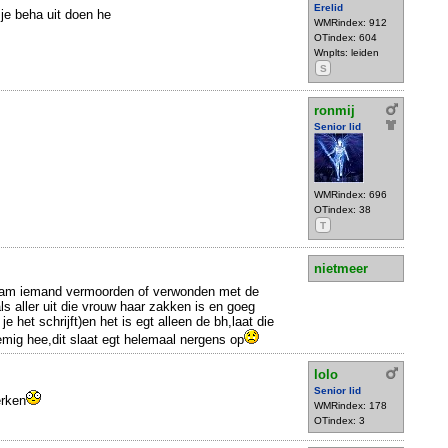
Erelid
 je beha uit doen he
WMRindex: 912
OTindex: 604
Wnplts: leiden
S
ronmij
Senior lid
WMRindex: 696
OTindex: 38
T
nietmeer
naam iemand vermoorden of verwonden met de
ls aller uit die vrouw haar zakken is en goeg
je het schrijft)en het is egt alleen de bh,laat die
mig hee,dit slaat egt helemaal nergens op
lolo
Senior lid
erken
WMRindex: 178
OTindex: 3