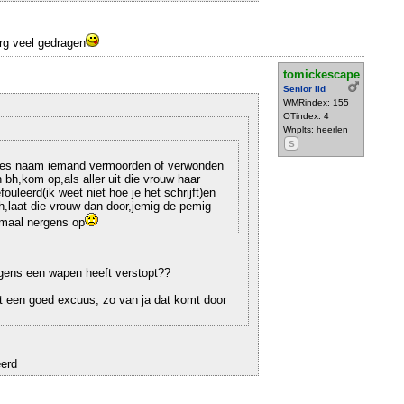
rg veel gedragen
tomickescape
Senior lid
WMRindex: 155
OTindex: 4
Wnplts: heerlen
S
redes naam iemand vermoorden of verwonden
 bh,kom op,als aller uit die vrouw haar
ouleerd(ik weet niet hoe je het schrijft)en
bh,laat die vrouw dan door,jemig de pemig
lemaal nergens op
rgens een wapen heeft verstopt??
t een goed excuus, zo van ja dat komt door
eerd