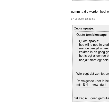
uumm ja die worden heel e
17-09-2007 12:49:58
Quote
spasje
:
Quote
tomickescape
:
Quote
spasje
:
hoe wil je nou in v
met de beugel uit een
zakken is en goeg gef
het is egt alleen de 
hee,dit slaat egt he
Wie zegt dat ze niet e
De volgende keer is he
mijn BH.... yeah right
dat zeg ik...goed gefouli