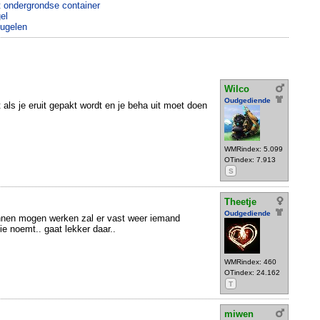
t ondergrondse container
el
eugelen
Wilco
Oudgediende
ut als je eruit gepakt wordt en je beha uit moet doen
WMRindex: 5.099
OTindex: 7.913
S
Theetje
Oudgediende
nnen mogen werken zal er vast weer iemand
ie noemt.. gaat lekker daar..
WMRindex: 460
OTindex: 24.162
T
miwen