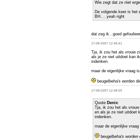
Wie zegt dat ze niet erg
De volgende keer is het 
BH.... yeah right
dat zeg ik...goed gefouliee
17-09-2007 12:46:41
Tja, ik zou het als vrouw 
als je ze niet uitdoet kan
indenken.
maar de eigenlijke vraag is
beugelbeha's worden di
17-09-2007 12:49:05
Quote
Denix
:
Tja, ik zou het als vrouw
en als je ze niet uitdoe
indenken.
maar de eigenlijke vraag 
beugelbeha's worden 