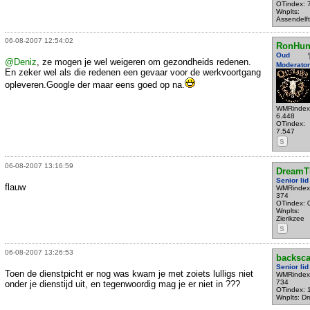
OTindex: 
Wnplts:
Assendelft
06-08-2007 12:54:02
RonHun
Oud
@Deniz
, ze mogen je wel weigeren om gezondheids redenen.
Moderator
En zeker wel als die redenen een gevaar voor de werkvoortgang
opleveren.Google der maar eens goed op na.
WMRindex
6.448
OTindex:
7.547
S
06-08-2007 13:16:59
DreamT
Senior lid
flauw
WMRindex
374
OTindex: 
Wnplts:
Zierikzee
S
06-08-2007 13:26:53
backsca
Senior lid
Toen de dienstpicht er nog was kwam je met zoiets lulligs niet
WMRindex
734
onder je dienstijd uit, en tegenwoordig mag je er niet in ???
OTindex: 
Wnplts: Dr