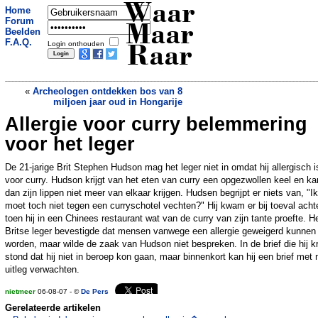
Waar
Home
Forum
Maar
Beelden
F.A.Q.
Login onthouden
Raar
«
Archeologen ontdekken bos van 8
miljoen jaar oud in Hongarije
Allergie voor curry belemmering
Duits stel ligt week dood in auto na
ongeval
»
voor het leger
De 21-jarige Brit Stephen Hudson mag het leger niet in omdat hij allergisch i
voor curry. Hudson krijgt van het eten van curry een opgezwollen keel en ka
dan zijn lippen niet meer van elkaar krijgen. Hudsen begrijpt er niets van, "Ik
moet toch niet tegen een curryschotel vechten?" Hij kwam er bij toeval acht
toen hij in een Chinees restaurant wat van de curry van zijn tante proefte. H
Britse leger bevestigde dat mensen vanwege een allergie geweigerd kunnen
worden, maar wilde de zaak van Hudson niet bespreken. In de brief die hij k
stond dat hij niet in beroep kon gaan, maar binnenkort kan hij een brief met
uitleg verwachten.
nietmeer
06-08-07 - ©
De Pers
Gerelateerde artikelen