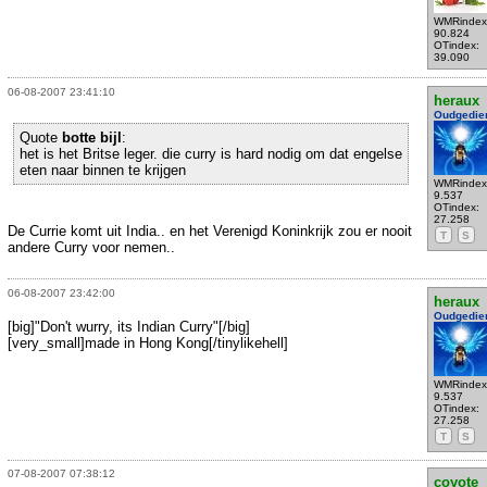
WMRindex
90.824
OTindex:
39.090
06-08-2007 23:41:10
heraux
Oudgedie
Quote
botte bijl
:
het is het Britse leger. die curry is hard nodig om dat engelse
eten naar binnen te krijgen
WMRindex
9.537
OTindex:
27.258
De Currie komt uit India.. en het Verenigd Koninkrijk zou er nooit
T
S
andere Curry voor nemen..
06-08-2007 23:42:00
heraux
Oudgedie
[big]"Don't wurry, its Indian Curry"[/big]
[very_small]made in Hong Kong[/tinylikehell]
WMRindex
9.537
OTindex:
27.258
T
S
07-08-2007 07:38:12
coyote