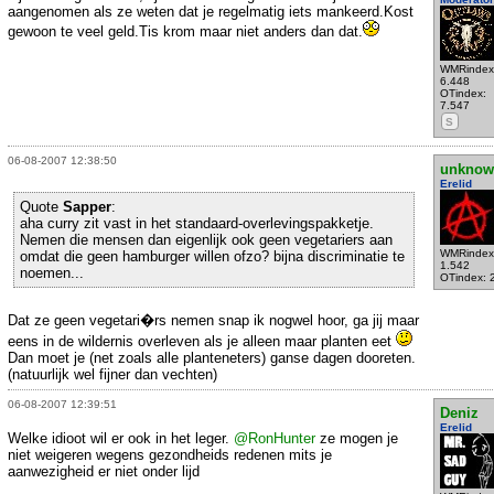
aangenomen als ze weten dat je regelmatig iets mankeerd.Kost
gewoon te veel geld.Tis krom maar niet anders dan dat.
WMRindex
6.448
OTindex:
7.547
S
06-08-2007 12:38:50
unknow
Erelid
Quote
Sapper
:
aha curry zit vast in het standaard-overlevingspakketje.
Nemen die mensen dan eigenlijk ook geen vegetariers aan
WMRindex
omdat die geen hamburger willen ofzo? bijna discriminatie te
1.542
noemen...
OTindex: 
Dat ze geen vegetari�rs nemen snap ik nogwel hoor, ga jij maar
eens in de wildernis overleven als je alleen maar planten eet
Dan moet je (net zoals alle planteneters) ganse dagen dooreten.
(natuurlijk wel fijner dan vechten)
06-08-2007 12:39:51
Deniz
Erelid
Welke idioot wil er ook in het leger.
@RonHunter
ze mogen je
niet weigeren wegens gezondheids redenen mits je
aanwezigheid er niet onder lijd