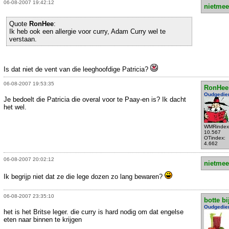
06-08-2007 19:42:12
nietmee
Quote
RonHee
:
Ik heb ook een allergie voor curry, Adam Curry wel te
verstaan.
Is dat niet de vent van die leeghoofdige Patricia?
06-08-2007 19:53:35
RonHee
Oudgedie
Je bedoelt die Patricia die overal voor te Paay-en is? Ik dacht
het wel.
WMRindex
10.567
OTindex:
4.662
06-08-2007 20:02:12
nietmee
Ik begrijp niet dat ze die lege dozen zo lang bewaren?
06-08-2007 23:35:10
botte bi
Oudgedie
het is het Britse leger. die curry is hard nodig om dat engelse
eten naar binnen te krijgen