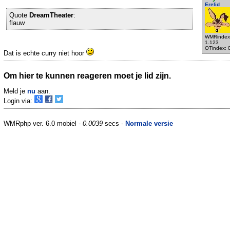
Erelid
Quote
DreamTheater
:
flauw
WMRindex
1.123
OTindex: 
Dat is echte curry niet hoor
Om hier te kunnen reageren moet je lid zijn.
Meld je
nu
aan.
Login via:
WMRphp ver. 6.0 mobiel -
0.0039
secs -
Normale versie