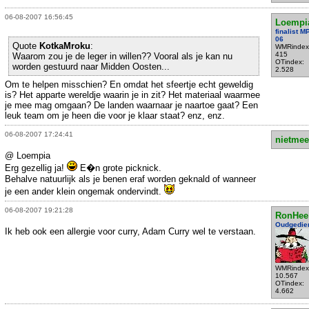
06-08-2007 16:56:45
Loempi
finalist 
06
Quote
KotkaMroku
:
WMRindex
415
Waarom zou je de leger in willen?? Vooral als je kan nu
OTindex:
worden gestuurd naar Midden Oosten...
2.528
Om te helpen misschien? En omdat het sfeertje echt geweldig
is? Het apparte wereldje waarin je in zit? Het materiaal waarmee
je mee mag omgaan? De landen waarnaar je naartoe gaat? Een
leuk team om je heen die voor je klaar staat? enz, enz.
06-08-2007 17:24:41
nietmee
@ Loempia
Erg gezellig ja!
E�n grote picknick.
Behalve natuurlijk als je benen eraf worden geknald of wanneer
je een ander klein ongemak ondervindt.
06-08-2007 19:21:28
RonHee
Oudgedie
Ik heb ook een allergie voor curry, Adam Curry wel te verstaan.
WMRindex
10.567
OTindex:
4.662