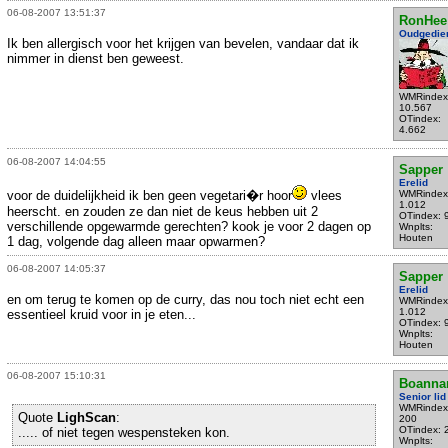
06-08-2007 13:51:37
RonHee
Oudgedie
Ik ben allergisch voor het krijgen van bevelen, vandaar dat ik
nimmer in dienst ben geweest.
WMRindex
10.567
OTindex:
4.662
06-08-2007 14:04:55
Sapper
Erelid
voor de duidelijkheid ik ben geen vegetari�r hoor
vlees
WMRindex
1.012
heerscht. en zouden ze dan niet de keus hebben uit 2
OTindex: 
verschillende opgewarmde gerechten? kook je voor 2 dagen op
Wnplts:
Houten
1 dag, volgende dag alleen maar opwarmen?
06-08-2007 14:05:37
Sapper
Erelid
en om terug te komen op de curry, das nou toch niet echt een
WMRindex
1.012
essentieel kruid voor in je eten...
OTindex: 
Wnplts:
Houten
06-08-2007 15:10:31
Boanna
Senior lid
WMRindex
Quote
LighScan
:
200
OTindex: 
..... of niet tegen wespensteken kon.
Wnplts: