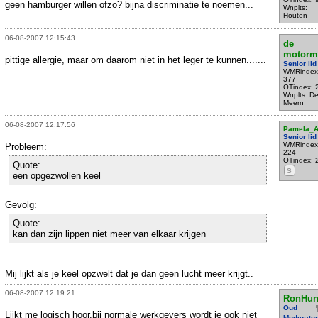
geen hamburger willen ofzo? bijna discriminatie te noemen...
Wnplts:
Houten
06-08-2007 12:15:43
de
motorm
pittige allergie, maar om daarom niet in het leger te kunnen.......
Senior lid
WMRindex
377
OTindex: 
Wnplts: D
Meern
06-08-2007 12:17:56
Pamela_
Senior lid
WMRindex
Probleem:
224
OTindex: 
Quote:
S
een opgezwollen keel
Gevolg:
Quote:
kan dan zijn lippen niet meer van elkaar krijgen
Mij lijkt als je keel opzwelt dat je dan geen lucht meer krijgt..
06-08-2007 12:19:21
RonHun
Oud
Lijkt me logisch hoor,bij normale werkgevers wordt je ook niet
Moderator