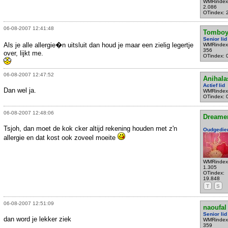
WMRindex
2.086
OTindex: 
06-08-2007 12:41:48
Tomboy
Senior lid
Als je alle allergie�n uitsluit dan houd je maar een zielig legertje
WMRindex
356
over, lijkt me.
OTindex: 
06-08-2007 12:47:52
Anihala
Actief lid
Dan wel ja.
WMRindex
OTindex: 
06-08-2007 12:48:06
Dreame
Tsjoh, dan moet de kok cker altijd rekening houden met z'n
Oudgedie
allergie en dat kost ook zoveel moeite
WMRindex
1.305
OTindex:
19.848
T
S
06-08-2007 12:51:09
naoufal
Senior lid
dan word je lekker ziek
WMRindex
359