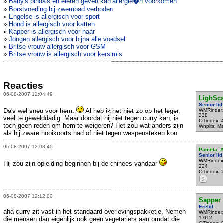
»
Baby's pinda's en eieren geven kan allergie�n voorkomen
»
Borstvoeding bij zwembad verboden
»
Engelse is allergisch voor sport
»
Hond is allergisch voor katten
»
Kapper is allergisch voor haar
»
Jongen allergisch voor bijna alle voedsel
»
Britse vrouw allergisch voor GSM
»
Britse vrouw is allergisch voor kerstmis
Reacties
06-08-2007 12:04:49
LighSc
Senior lid
Da's wel sneu voor hem.
Al heb ik het niet zo op het leger,
WMRindex
338
veel te gewelddadig. Maar doordat hij niet tegen curry kan, is
OTindex: 
toch geen reden om hem te weigeren? Het zou wat anders zijn
Wnplts: M
als hij zware hooikoorts had of niet tegen wespensteken kon.
06-08-2007 12:08:40
Pamela_
Senior lid
WMRindex
Hij zou zijn opleiding beginnen bij de chinees vandaar
224
OTindex: 
S
06-08-2007 12:12:00
Sapper
Erelid
aha curry zit vast in het standaard-overlevingspakketje. Nemen
WMRindex
1.012
die mensen dan eigenlijk ook geen vegetariers aan omdat die
OTindex: 