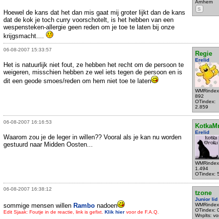
Arnhem
S
Hoewel de kans dat het dan mis gaat mij groter lijkt dan de kans
dat de kok je toch curry voorschotelt, is het hebben van een
wespensteken-allergie geen reden om je toe te laten bij onze
krijgsmacht....
06-08-2007 15:33:57
Regie
Erelid
Het is natuurlijk niet fout, ze hebben het recht om de persoon te
weigeren, misschien hebben ze wel iets tegen de persoon en is
dit een geode smoes/reden om hem niet toe te laten
WMRindex
892
OTindex:
2.859
06-08-2007 16:16:53
KotkaM
Erelid
Waarom zou je de leger in willen?? Vooral als je kan nu worden
gestuurd naar Midden Oosten...
WMRindex
1.494
OTindex: 
06-08-2007 16:38:12
tzone
Junior lid
sommige mensen willen
Rambo
nadoen
WMRindex
OTindex: 
Edit Sjaak: Foutje in de reactie, link is gefixt.
Klik hier
voor de F.A.Q.
Wnplts: v