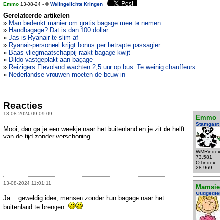
Emmo
13-08-24 - ©
Welingelichte Kringen
Gerelateerde artikelen
»
Man bedenkt manier om gratis bagage mee te nemen
»
Handbagage? Dat is dan 100 dollar
»
Jas is Ryanair te slim af
»
Ryanair-personeel krijgt bonus per betrapte passagier
»
Baas vliegmaatschappij raakt bagage kwijt
»
Dildo vastgeplakt aan bagage
»
Reizigers Flevoland wachten 2,5 uur op bus: Te weinig chauffeurs
»
Nederlandse vrouwen moeten de bouw in
Reacties
13-08-2024 09:09:09
Emmo
Stamgast
Mooi, dan ga je een weekje naar het buitenland en je zit de helft
van de tijd zonder verschoning.
WMRindex
73.581
OTindex:
28.969
13-08-2024 11:01:11
Mamsie
Oudgedie
Ja... geweldig idee, mensen zonder hun bagage naar het
buitenland te brengen.