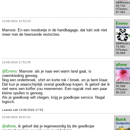
WMRindex
46.743
OTindex:
97.361
13-08-2024 12:52:22
Emmo
Stamgast
Mamsie: En een noodsetje in de handbagage, dat lukt ook niet
meer met de heersende restricties.
WMRindex
73.581
OTindex:
28.969
13-08-2024 17:52:55
allone
Oudgedie
@Emmo
: Mamsie: als je naar een warm land gaat, is
zwemkleding genoeg.
Nog een onderbroek, shirt en korte rok / broek, en je bent klaar.
WMRindex
Dat kun je waarschijnlijk overal goedkoop kopen. Ik geloof dat ik
55.568
niet eens een koffer zou meenemen. Een rugzak met een paar
OTindex:
kleine spullen is genoeg.
99.233
Als je goedkoop wilt vliegen, krijg je goedkope service. Nogal
logisch.
Laatste edit 13-08-2024 17:53
13-08-2024 18:01:51
Buick
Oudgedie
@allone
, ik geloof dat je tegenwoordig bij die goedkope