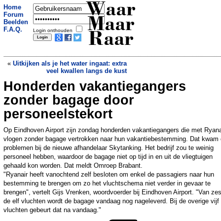
Waar
Home
Forum
Maar
Beelden
F.A.Q.
Login onthouden
Raar
«
Uitkijken als je het water ingaat: extra
veel kwallen langs de kust
Honderden vakantiegangers
Man verkleedt zich bij de Olympische
Spelen als Kim Jong-un voor het oog
zonder bagage door
van Noord-Koreanen
»
personeelstekort
Op Eindhoven Airport zijn zondag honderden vakantiegangers die met Ryana
vlogen zonder bagage vertrokken naar hun vakantiebestemming. Dat kwam 
problemen bij de nieuwe afhandelaar Skytanking. Het bedrijf zou te weinig
personeel hebben, waardoor de bagage niet op tijd in en uit de vliegtuigen
gehaald kon worden. Dat meldt Omroep Brabant.
"Ryanair heeft vanochtend zelf besloten om enkel de passagiers naar hun
bestemming te brengen om zo het vluchtschema niet verder in gevaar te
brengen", vertelt Gijs Vrenken, woordvoerder bij Eindhoven Airport. "Van ze
de elf vluchten wordt de bagage vandaag nog nageleverd. Bij de overige vijf
vluchten gebeurt dat na vandaag."