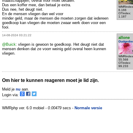
maatschappijen, overal voor moet betalen.
Dus een koffer mee, dan betaal je extra.
WMRindex
Dus nee, het deugt niet.
6.166
En de mensen vliegen dan wel voor
OTindex:
1.187
minder geld, maar de mensen die moeten zorgen dat iedereen
goedkoop kan vliegen die moeten zwaar werk doen voor een
fooi.
14-08-2024 03:21:22
allone
Oudgedie
@Buick
: vliegen is gewoon te goedkoop. Het deugt niet dat
mensen denken dat ze voorr weinig geld overal heen kunnen
vliegen.
WMRindex
55.568
OTindex:
99.233
Om hier te kunnen reageren moet je lid zijn.
Meld je
nu
aan.
Login via:
WMRphp ver. 6.0 mobiel -
0.00479
secs -
Normale versie