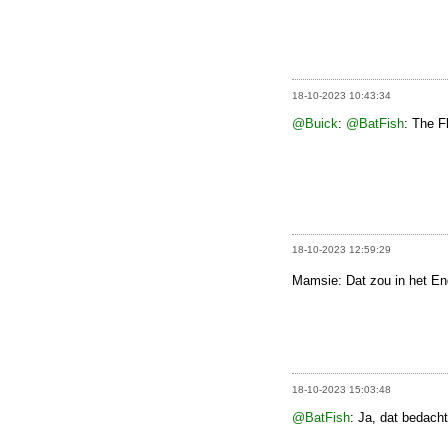
18-10-2023 10:43:34
@Buick
:
@BatFish
: The Fl
18-10-2023 12:59:29
Mamsie: Dat zou in het En
18-10-2023 15:03:48
@BatFish
: Ja, dat bedacht