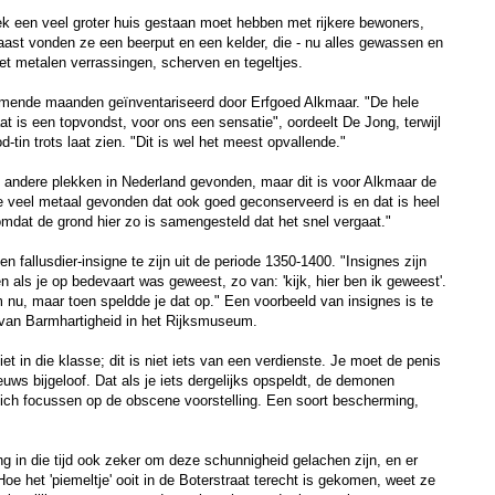
ek een veel groter huis gestaan moet hebben met rijkere bewoners,
ast vonden ze een beerput en een kelder, die - nu alles gewassen en
met metalen verrassingen, scherven en tegeltjes.
mende maanden geïnventariseerd door Erfgoed Alkmaar. "De hele
at is een topvondst, voor ons een sensatie", oordeelt De Jong, terwijl
d-tin trots laat zien. "Dit is wel het meest opvallende."
 andere plekken in Nederland gevonden, maar dit is voor Alkmaar de
 veel metaal gevonden dat ook goed geconserveerd is en dat is heel
omdat de grond hier zo is samengesteld dat het snel vergaat."
een fallusdier-insigne te zijn uit de periode 1350-1400. "Insignes zijn
n als je op bedevaart was geweest, zo van: 'kijk, hier ben ik geweest'.
 nu, maar toen speldde je dat op." Een voorbeeld van insignes is te
van Barmhartigheid in het Rijksmuseum.
iet in die klasse; dit is niet iets van een verdienste. Je moet de penis
uws bijgeloof. Dat als je iets dergelijks opspeldt, de demonen
zich focussen op de obscene voorstelling. Een soort bescherming,
g in die tijd ook zeker om deze schunnigheid gelachen zijn, en er
oe het 'piemeltje' ooit in de Boterstraat terecht is gekomen, weet ze