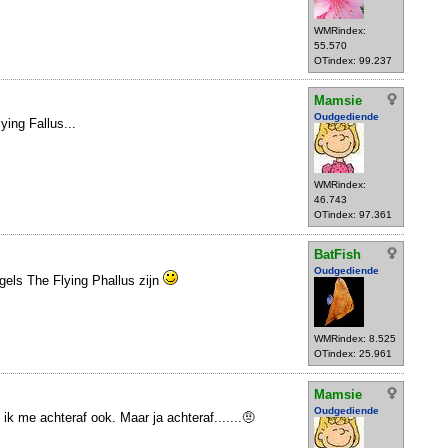
WMRindex:
55.570
OTindex: 99.237
Mamsie
Oudgediende
ying Fallus...
WMRindex:
46.743
OTindex: 97.361
BatFish
Oudgediende
gels The Flying Phallus zijn
WMRindex: 8.525
OTindex: 25.961
Mamsie
Oudgediende
 ik me achteraf ook. Maar ja achteraf.......🤨