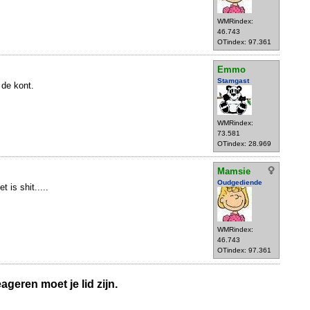
WMRindex:
46.743
OTindex: 97.361
Emmo
Stamgast
 de kont.
WMRindex:
73.581
OTindex: 28.969
Mamsie
Oudgediende
t is shit.....
WMRindex:
46.743
OTindex: 97.361
geren moet je lid zijn.