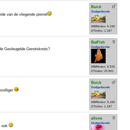
Buick
Oudgediende
orde van de vliegende piemel
WMRindex: 6.166
OTindex: 1.187
BatFish
Oudgediende
n de Gevleugelde Genotsknots?
WMRindex: 8.525
OTindex: 25.961
Buick
Oudgediende
ezelliger
WMRindex: 6.166
OTindex: 1.187
allone
Oudgediende
ie ook