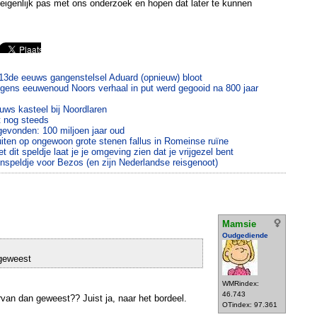
eigenlijk pas met ons onderzoek en hopen dat later te kunnen
3de eeuws gangenstelsel Aduard (opnieuw) bloot
gens eeuwenoud Noors verhaal in put werd gegooid na 800 jaar
uws kasteel bij Noordlaren
t nog steeds
gevonden: 100 miljoen jaar oud
iten op ongewoon grote stenen fallus in Romeinse ruïne
dit speldje laat je je omgeving zien dat je vrijgezel bent
enspeldje voor Bezos (en zijn Nederlandse reisgenoot)
Mamsie
Oudgediende
 geweest
WMRindex:
46.743
van dan geweest?? Juist ja, naar het bordeel.
OTindex: 97.361