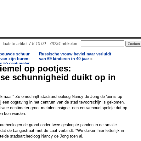
- laatste artikel
7-8 10:00
-
78234
artikelen -
 bouwde schuur
Russische vrouw beviel naar verluidt
 van zijn buren:
van 69 kinderen in 40 jaar
»
s 65 centimeter
iemel op pootjes:
e schunnigheid duikt op in
lkmaar." Zo omschrijft stadsarcheoloog Nancy de Jong de 'penis op
bij een opgraving in het centrum van de stad tevoorschijn is gekomen.
twee centimeter groot metalen insigne: een eeuwenoud speldje dat op
en kon worden.
rcheologen de grond onder twee gesloopte panden in de smalle
 dat de Langestraat met de Laat verbindt. "We duiken hier letterlijk in
rtelde stadsarcheoloog Nancy de Jong toen al.