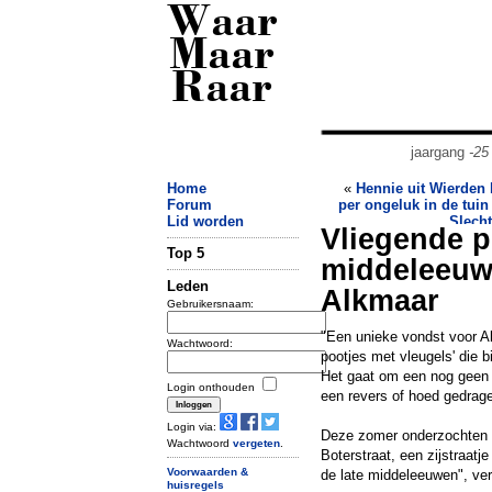
Waar
Maar
Raar
jaargang
-25
Home
«
Hennie uit Wierden
Forum
per ongeluk in de tuin
Lid worden
Slecht
Vliegende p
Top 5
middeleeuws
Leden
Alkmaar
Gebruikersnaam:
"Een unieke vondst voor A
Wachtwoord:
pootjes met vleugels' die 
Het gaat om een nog geen 
Login onthouden
een revers of hoed gedrag
Login via:
Deze zomer onderzochten a
Wachtwoord
vergeten
.
Boterstraat, een zijstraatje
Voorwaarden &
de late middeleeuwen", ve
huisregels