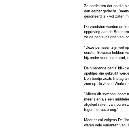
Ze ontdekten dat op die pl
dan eerder gedacht. Daarna
gesorteerd is - vol zaten 
De vondsten worden de ko
opgraving aan de Boterstra
ze de penis-insigne van loo
"Deze penissen zijn wel op
eerste. Sowieso hebben we
bijzonder voor onze stad, 
De 'vliegende penis' blijkt 
speldjes die gebruikt werde
Een beetje zoals Instagram
zien op De Zeven Werken 
"Alleen dit symbool hoort n
meer zien als een middelee
afgeleid raken van jou en 
tegen het boze oog."
Maar er zal volgens De Jon
waren vele varianten van. H