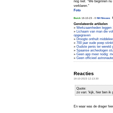
nog niet. "We beginnen nu 
verklaren."
Foto
Buick
16-10-23 - ©
NH Nieuws
Gerelateerde artikelen
»
Werkzaamheden leggen 1
»
Lichaam van man die vol
opgegraven
»
Droogte onthult middelee
»
700 jaar oude poep stink
»
Oudste penis ter wereld 
»
Spaanse archeologen stu
»
Geen app meer nodig: met 
»
Geen officieel astronaut
Reacties
16-10-2023 12:13:30
Quote:
zo van: 'kijk, hier ben ik
En waar was de drager hier