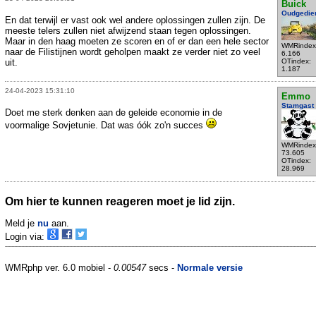
Buick
Oudgedie
En dat terwijl er vast ook wel andere oplossingen zullen zijn. De
meeste telers zullen niet afwijzend staan tegen oplossingen.
Maar in den haag moeten ze scoren en of er dan een hele sector
WMRindex
naar de Filistijnen wordt geholpen maakt ze verder niet zo veel
6.166
uit.
OTindex:
1.187
24-04-2023 15:31:10
Emmo
Stamgast
Doet me sterk denken aan de geleide economie in de
voormalige Sovjetunie. Dat was óók zo'n succes
WMRindex
73.605
OTindex:
28.969
Om hier te kunnen reageren moet je lid zijn.
Meld je
nu
aan.
Login via:
WMRphp ver. 6.0 mobiel -
0.00547
secs -
Normale versie