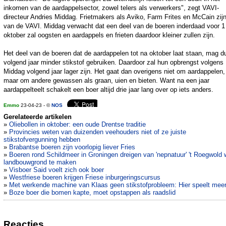
inkomen van de aardappelsector, zowel telers als verwerkers", zegt VAVI-
directeur Andries Middag. Frietmakers als Aviko, Farm Frites en McCain zijn
van de VAVI. Middag verwacht dat een deel van de boeren inderdaad voor 1
oktober zal oogsten en aardappels en frieten daardoor kleiner zullen zijn.
Het deel van de boeren dat de aardappelen tot na oktober laat staan, mag d
volgend jaar minder stikstof gebruiken. Daardoor zal hun opbrengst volgens
Middag volgend jaar lager zijn. Het gaat dan overigens niet om aardappelen,
maar om andere gewassen als graan, uien en bieten. Want na een jaar
aardappelteelt schakelt een boer altijd drie jaar lang over op iets anders.
Emmo
23-04-23 - ©
NOS
Gerelateerde artikelen
»
Oliebollen in oktober: een oude Drentse traditie
»
Provincies weten van duizenden veehouders niet of ze juiste
stikstofvergunning hebben
»
Brabantse boeren zijn voorlopig liever Fries
»
Boeren rond Schildmeer in Groningen dreigen van 'nepnatuur' 't Roegwold 
landbouwgrond te maken
»
Visboer Said voelt zich ook boer
»
Westfriese boeren krijgen Friese inburgeringscursus
»
Met werkende machine van Klaas geen stikstofprobleem: Hier speelt mee
»
Boze boer die bomen kapte, moet opstappen als raadslid
Reacties