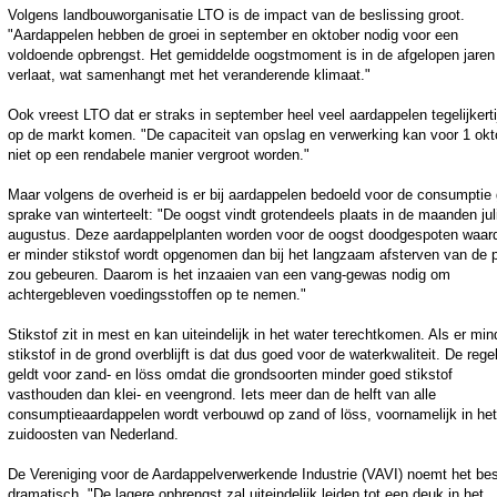
Volgens landbouworganisatie LTO is de impact van de beslissing groot.
"Aardappelen hebben de groei in september en oktober nodig voor een
voldoende opbrengst. Het gemiddelde oogstmoment is in de afgelopen jaren
verlaat, wat samenhangt met het veranderende klimaat."
Ook vreest LTO dat er straks in september heel veel aardappelen tegelijkerti
op de markt komen. "De capaciteit van opslag en verwerking kan voor 1 okt
niet op een rendabele manier vergroot worden."
Maar volgens de overheid is er bij aardappelen bedoeld voor de consumptie
sprake van winterteelt: "De oogst vindt grotendeels plaats in de maanden jul
augustus. Deze aardappelplanten worden voor de oogst doodgespoten waar
er minder stikstof wordt opgenomen dan bij het langzaam afsterven van de p
zou gebeuren. Daarom is het inzaaien van een vang-gewas nodig om
achtergebleven voedingsstoffen op te nemen."
Stikstof zit in mest en kan uiteindelijk in het water terechtkomen. Als er min
stikstof in de grond overblijft is dat dus goed voor de waterkwaliteit. De rege
geldt voor zand- en löss omdat die grondsoorten minder goed stikstof
vasthouden dan klei- en veengrond. Iets meer dan de helft van alle
consumptieaardappelen wordt verbouwd op zand of löss, voornamelijk in het
zuidoosten van Nederland.
De Vereniging voor de Aardappelverwerkende Industrie (VAVI) noemt het bes
dramatisch. "De lagere opbrengst zal uiteindelijk leiden tot een deuk in het