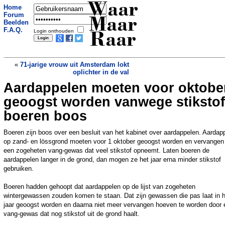
Waar
Home
Forum
Maar
Beelden
F.A.Q.
Login onthouden
Raar
«
71-jarige vrouw uit Amsterdam lokt
oplichter in de val
Aardappelen moeten voor oktobe
Maffialeden bieden ouders 60.000 euro
nadat ze hun zoon per abuis in zuur
geoogst worden vanwege stikstof
hadden opgelost
»
boeren boos
Boeren zijn boos over een besluit van het kabinet over aardappelen. Aardap
op zand- en lössgrond moeten voor 1 oktober geoogst worden en vervangen
een zogeheten vang-gewas dat veel stikstof opneemt. Laten boeren de
aardappelen langer in de grond, dan mogen ze het jaar erna minder stikstof
gebruiken.
Boeren hadden gehoopt dat aardappelen op de lijst van zogeheten
wintergewassen zouden komen te staan. Dat zijn gewassen die pas laat in h
jaar geoogst worden en daarna niet meer vervangen hoeven te worden door 
vang-gewas dat nog stikstof uit de grond haalt.