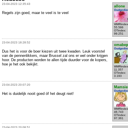
23-04-2023 12:35:43
allone
Oudgedie
Regels zijn goed, maar te veel is te veel
WMRindex
55.586
OTindex:
99.251
23-04-2023 18:28:52
omabe
Oudgedie
Dus het is voor de boer kiezen uit twee kwaden. Leuk voorstel
van de pennenlikkers, maar Brussel zal ons er wel onder krijgen
hoor. De producten worden te allen tijde duurder voor de kopers,
hoe je het ook bekijkt.
WMRindex
11.357
OTindex:
3.193
23-04-2023 20:07:20
Mamsie
Oudgedie
Het is duidelijk nooit goed óf het deugt niet!
WMRindex
46.743
OTindex:
97.361
23-04-2023 20:08:51