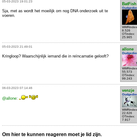
05-03-2023 19:01:23
BatFish
Oudgedie
Sja, met as wordt het moeilijk om nog DNA onderzoek uit te
voeren.
WMRindex
8.526
OTindex:
25.965
05-03-2023 21:49:01
allone
Oudgedie
Kringloop? Waarschijnlijk iemand die in reïncarnatie gelooft?
WMRindex
55.573
OTindex:
99.243
06-03-2023 07:14:46
venzje
Oudgedie
@allone
:
WMRindex
22.626
OTindex:
7.917
Om hier te kunnen reageren moet je lid zijn.