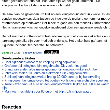
direct gekeken wat erin zat. Pas later zijn we het gaan uitruimen." De
kringloopwinkel hoopt dat de eigenaar zich meldt.
De zaak van de gevonden urn lijkt op een kringloop-incident in Zwolle. In 20
vonden medewerkers daar tussen de ingeleverde prullaria een emmer met e
strottenhoofd op sterkwater. Het bleek te gaan om een menselijk strottenhoo
Het lichaamsdeel was per ongeluk ingeleverd door een gepensioneerde chiru
De pot met het strottenhoofd bleek afkomstig uit het Zwolse ziekenhuis en 
jarenlang gebruikt zijn voor medisch onderwijs. Het ziekenhuis gaf aan het
lugubere incident "ten zeerste" te betreuren.
Emmo
05-03-23 - ©
Nieuw nieuws
Gerelateerde artikelen
»
Heel bijzonder voorwerp te koop bij kringloopwinkel
»
Grafsteen bij kringloop binnengebracht: Dit voelt niet goed
»
Slang van anderhalve meter gedumpt bij kringloopwinkel in Arnhem
»
Inbrekers stelen 100 euro en elektronica uit kringloopwinkel
»
Schilderij van kringloopwinkel brengt 30.000 euro op bij kunstveiling
»
Kringloopwinkel omgetoverd tot boetiek vol lingerie en erotische speeltjes
»
Twee vazen van 23 euro uit een kringloopwinkel blijken 69.000 euro waard
zijn
»
Man kocht schilderij voor 83 euro, het blijkt 6,5 miljoen waard
Reacties