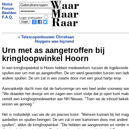
Waar
Home
Forum
Maar
Beelden
F.A.Q.
Login onthouden
Raar
«
Telescopenbouwer Christiaan
Huygens was bijziend
Urn met as aangetroffen bij
Eerste moderne mens in Nederland was
zwart met blauwe ogen
»
kringloopwinkel Hoorn
In een kringloopwinkel in Hoorn hebben medewerkers tussen de ingeleverde
spullen een urn met as aangetroffen. De urn werd gewonden tussen een ladi
andere spullen. De urn zat in een zwarte doos met een goud hartje erop.
Aanvankelijk dacht men dat de hartvormige urn een heel ander voorwerp wa
"We draaiden het doosje om en zagen een soort slotje dat je open kunt mak
vertelt een kringloopmedewerker aan NH Nieuws. "Toen we de inhoud bekek
wisten we genoeg."
Het is onduidelijk van wie de urn precies komt. "Mensen kunnen bij het mag
aanbellen en spullen brengen. De urn zat in een kartonnen doos met andere
spullen", aldus de kringloopwinkel. "Die hebben we aangenomen en verder n