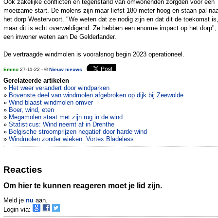
Ook zakelijke conflicten en tegenstand van omwonenden zorgden voor een
moeizame start. De molens zijn maar liefst 180 meter hoog en staan pal na
het dorp Westervoort. "We weten dat ze nodig zijn en dat dit de toekomst is
maar dit is echt overweldigend. Ze hebben een enorme impact op het dorp", 
een inwoner weten aan De Gelderlander.
De vertraagde windmolen is vooralsnog begin 2023 operationeel.
Emmo
27-11-22 - ©
Nieuw nieuws
Gerelateerde artikelen
»
Het weer verandert door windparken
»
Bovenste deel van windmolen afgebroken op dijk bij Zeewolde
»
Wind blaast windmolen omver
»
Boer, wind, eten
»
Megamolen staat met zijn rug in de wind
»
Statisticus: Wind neemt af in Drenthe
»
Belgische stroomprijzen negatief door harde wind
»
Windmolen zonder wieken: Vortex Bladeless
Reacties
Om hier te kunnen reageren moet je lid zijn.
Meld je
nu
aan.
Login via: