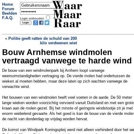
Waar
Home
Forum
Maar
Beelden
F.A.Q.
Login onthouden
Raar
«
Politie geeft ratten de schuld van 200
kilo verdwenen wiet
Bouw Arnhemse windmolen
Arts probeert leven te redden van
verongelukte tiener, later blijkt het haar
vertraagd vanwege te harde wind
dochter te zijn
»
De bouw van een windmolenpark bij Arnhem loopt vanwege
weersomstandigheden vertraging op. De vierde molen had ondertussen de
wieken al moeten hebben, maar deze laten op zich wachten vanwege de
verwachte wind.
Het bouwen van een windmolen heeft veel voeten in de aarde. De 50 meter
lange wieken worden voorzichtig vervoerd vanuit Duitsland en met een grote
kraan aan de molen gezet. Bij het minste of geringste windstootje zit je met
enorm wiebelend gevaarte. Als het goed is kan de bouw van de vierde molen
de nacht van donderdag op vrijdag worden hervat.
De komst van Windpark Koningspleij werd niet alleen verhinderd door het we