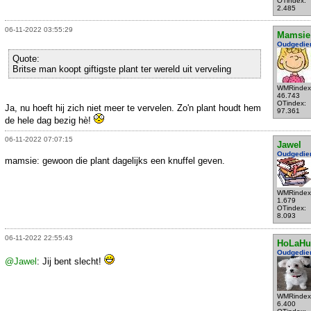
OTindex:
2.485
06-11-2022 03:55:29
Mamsie
Oudgedie
Quote:
Britse man koopt giftigste plant ter wereld uit verveling
WMRindex
46.743
OTindex:
Ja, nu hoeft hij zich niet meer te vervelen. Zo'n plant houdt hem
97.361
de hele dag bezig hè!
06-11-2022 07:07:15
Jawel
Oudgedie
mamsie: gewoon die plant dagelijks een knuffel geven.
WMRindex
1.679
OTindex:
8.093
06-11-2022 22:55:43
HoLaHu
Oudgedie
@Jawel
: Jij bent slecht!
WMRindex
6.400