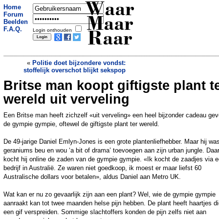
Waar
Home
Forum
Maar
Beelden
F.A.Q.
Login onthouden
Raar
«
Politie doet bijzondere vondst:
stoffelijk overschot blijkt sekspop
Britse man koopt giftigste plant t
De nummer 1 is uit de bestsellerlijst
voor boeken gegooid. Want het is geen
wereld uit verveling
boek
»
Een Britse man heeft zichzelf «uit verveling» een heel bijzonder cadeau gev
de gympie gympie, oftewel de giftigste plant ter wereld.
De 49-jarige Daniel Emlyn-Jones is een grote plantenliefhebber. Maar hij wa
geraniums beu en wou ‘a bit of drama’ toevoegen aan zijn urban jungle. Da
kocht hij online de zaden van de gympie gympie. «Ik kocht de zaadjes via 
bedrijf in Australië. Ze waren niet goedkoop, ik moest er maar liefst 60
Australische dollars voor betalen», aldus Daniel aan Metro UK.
Wat kan er nu zo gevaarlijk zijn aan een plant? Wel, wie de gympie gympie
aanraakt kan tot twee maanden helse pijn hebben. De plant heeft haartjes d
een gif verspreiden. Sommige slachtoffers konden de pijn zelfs niet aan