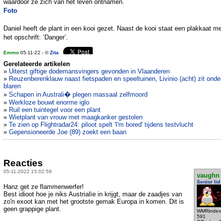
waardoor ze zich van het leven ontnamen.
Foto
Daniel heeft de plant in een kooi gezet. Naast de kooi staat een plakkaat m
het opschrift: ‘Danger’.
Emmo
05-11-22 - ©
Zita
Gerelateerde artikelen
»
Uiterst giftige dodemansvingers gevonden in Vlaanderen
»
Reuzenberenklauw naast fietspaden en speeltuinen, Livinio (acht) zit onde
blaren
»
Schapen in Australi� plegen massaal zelfmoord
»
Werkloze bouwt enorme iglo
»
Ruil een tuintegel voor een plant
»
Wietplant van vrouw met maagkanker gestolen
»
Te zien op Flightradar24: piloot spelt 'I'm bored' tijdens testvlucht
»
Gepensioneerde Joe (89) zoekt een baan
Reacties
05-11-2022 15:02:59
vaughn
Senior lid
Hanz get ze flammenwerfer!
Best idioot hoe je niks Austrialïe in krijgt, maar de zaadjes van
zo'n exoot kan met het grootste gemak Europa in komen. Dit is
geen grappige plant.
WMRindex
591