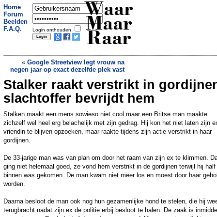
Waar
Home
Forum
Maar
Beelden
F.A.Q.
Login onthouden
Raar
«
Google Streetview legt vrouw na
negen jaar op exact dezelfde plek vast
Stalker raakt verstrikt in gordijne
Online winkelen is milieuvriendelijker
dan naar de winkel gaan
»
slachtoffer bevrijdt hem
Stalken maakt een mens sowieso niet cool maar een Britse man maakte
zichzelf wel heel erg belachelijk met zijn gedrag. Hij kon het niet laten zijn e
vriendin te blijven opzoeken, maar raakte tijdens zijn actie verstrikt in haar
gordijnen.
De 33-jarige man was van plan om door het raam van zijn ex te klimmen. Da
ging niet helemaal goed, ze vond hem verstrikt in de gordijnen terwijl hij half
binnen was gekomen. De man kwam niet meer los en moest door haar geho
worden.
Daarna besloot de man ook nog hun gezamenlijke hond te stelen, die hij we
terugbracht nadat zijn ex de politie erbij besloot te halen. De zaak is inmidde