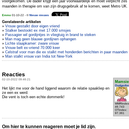
voorgekomen. De dader krijgt een jaar voorwaardelijk en moet verplicht zes
maanden in therapie om van zijn drugsgebruik af te komen, weet Metro UK.
Emmo
01-10-22 - ©
Nieuw nieuws
Gerelateerde artikelen
»
Vrouw gestalkt door eigen vriend
»
Stalker bestookt ex met 17.000 smsjes
»
Passagier wil gordijntjes in vliegtuig in brand te steken
»
Man mag geen blauwe gordijnen ophangen
»
Lichte slaapkamer: zware vrouw
»
Vrouw belt ex-vriend 70.000 keer
»
Celstraf voor man die ex stalkt met honderden berichten in paar maanden t
»
Man stalkt vrouw van India tot New-York
Reacties
02-10-2022 09:46:21
Mamsie
Oudgedie
Het lijkt me voor de hand liggend waarom de relatie spaakliep en
ze een ex werd.
Die vent is toch een echte dommerik!
WMRindex
46.743
OTindex:
97.361
Om hier te kunnen reageren moet je lid zijn.