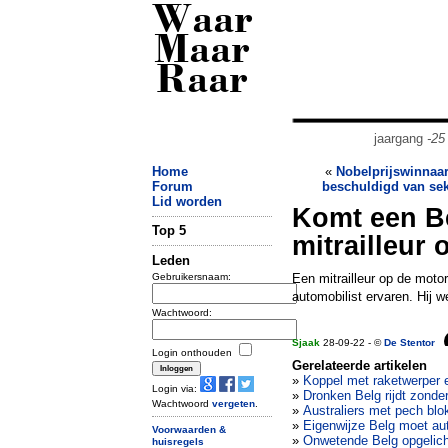
Waar
Maar
Raar
jaargang
-25
Home
«
Nobelprijswinnaa
Forum
beschuldigd van se
Lid worden
Komt een Be
Top 5
mitrailleur 
Leden
Gebruikersnaam:
Een mitrailleur op de moto
automobilist ervaren. Hij 
Wachtwoord:
Sjaak
28-09-22 - ©
De Stentor
Login onthouden
Gerelateerde artikelen
»
Koppel met raketwerper e
Login via:
»
Dronken Belg rijdt zonde
Wachtwoord
vergeten
.
»
Australiers met pech blok
»
Eigenwijze Belg moet aut
Voorwaarden &
»
Onwetende Belg opgelich
huisregels