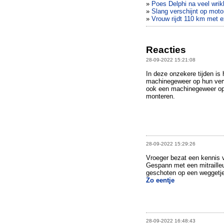
»
Poes Delphi na veel wrik
»
Slang verschijnt op motor
»
Vrouw rijdt 110 km met e
Reacties
28-09-2022 15:21:08
In deze onzekere tijden is
machinegeweer op hun verv
ook een machinegeweer op
monteren.
28-09-2022 15:29:26
Vroeger bezat een kennis
Gespann met een mitrailleu
geschoten op een weggetje
Zo eentje
28-09-2022 16:48:43