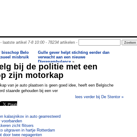
- laatste artikel
7-8 10:00
-
78234
artikelen -
r bisschop Belo
Gulle gever helpt stichting eerder dan
ksueel misbruik
verwacht aan een nieuwe
Dierenambulance
»
lg bij de politie met een
op zijn motorkap
rkap van je auto plaatsen is geen goed idee, heeft een Belgische
werd staande gehouden bij een ver
lees verder bij De Stentor »
n kalasjnikov in auto gearresteerd
r voorbanden
keren zicht flitsers
o uitgraven in hartje Rotterdam
t door twee nepagenten