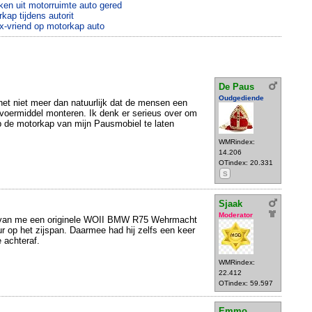
ken uit motorruimte auto gered
kap tijdens autorit
x-vriend op motorkap auto
De Paus
Oudgediende
 het niet meer dan natuurlijk dat de mensen een
oermiddel monteren. Ik denk er serieus over om
 de motorkap van mijn Pausmobiel te laten
WMRindex:
14.206
OTindex: 20.331
S
Sjaak
Moderator
 van me een originele WOII BMW R75 Wehrmacht
r op het zijspan. Daarmee had hij zelfs een keer
 achteraf.
WMRindex:
22.412
OTindex: 59.597
Emmo