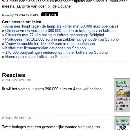
Wie meer dan tienduizend euro meeneemt tijdens een vliegreis, moet daar
meestal aangifte van doen bij de Douane.
botte bijl
29-03-22 - ©
AT5
Gerelateerde artikelen
»
Albanees loopt tegen de lamp als koffer met 50.000 euro openbarst
»
Chinese vrouw verstopte 360.000 euro in trekstangen van koffers
»
Chinezen met 72 kilo paling in koffers gesnapt op Schiphol
»
Portugees met 102.000 euro in jaszakken aangehouden op Schiphol
»
Vrouwen smokkelen 133.000 euro in shampooflessen
»
Koffer met lichaamsdelen gevonden op Schiphol
»
170.000 babypalingen onderschept in vier koffers op Schiphol
»
Noren spelen voor koffers op Schiphol
Reacties
29-03-2022 12:06:29
Buick
Oudgedie
Ik wil het verschil tussen 390.000 euro en 4 ton wel hebben.
WMRindex
6.166
OTindex:
1.187
29-03-2022 13:16:16
Emmo
Stamgast
Twee horloges met een gezamenlijke waarde van twee ton.