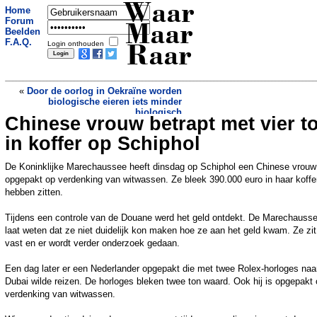
Waar
Home
Forum
Maar
Beelden
F.A.Q.
Login onthouden
Raar
«
Door de oorlog in Oekraïne worden
biologische eieren iets minder
biologisch
Chinese vrouw betrapt met vier t
Overlastpleger heeft wel oren naar taser
van agent
»
in koffer op Schiphol
De Koninklijke Marechaussee heeft dinsdag op Schiphol een Chinese vrouw
opgepakt op verdenking van witwassen. Ze bleek 390.000 euro in haar koffe
hebben zitten.
Tijdens een controle van de Douane werd het geld ontdekt. De Marechauss
laat weten dat ze niet duidelijk kon maken hoe ze aan het geld kwam. Ze zi
vast en er wordt verder onderzoek gedaan.
Een dag later er een Nederlander opgepakt die met twee Rolex-horloges naa
Dubai wilde reizen. De horloges bleken twee ton waard. Ook hij is opgepakt
verdenking van witwassen.