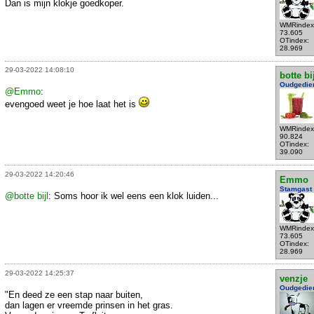
Dan is mijn klokje goedkoper.
WMRindex
73.605
OTindex:
28.969
29-03-2022 14:08:10
botte bi
Oudgedie
@Emmo
:
evengoed weet je hoe laat het is
WMRindex
90.824
OTindex:
39.090
29-03-2022 14:20:46
Emmo
Stamgast
@botte bijl
: Soms hoor ik wel eens een klok luiden...
WMRindex
73.605
OTindex:
28.969
29-03-2022 14:25:37
venzje
Oudgedie
"En deed ze een stap naar buiten,
dan lagen er vreemde prinsen in het gras.