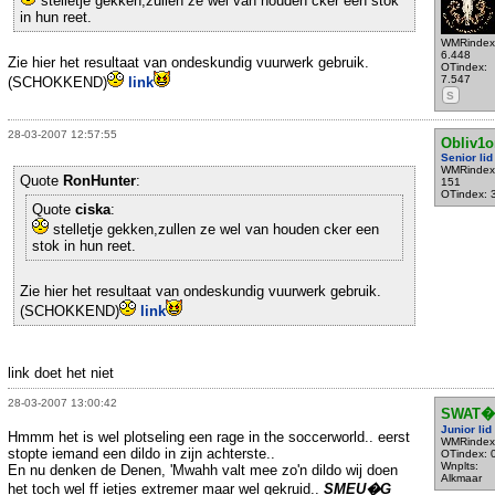
stelletje gekken,zullen ze wel van houden cker een stok
in hun reet.
WMRindex
6.448
Zie hier het resultaat van ondeskundig vuurwerk gebruik.
OTindex:
7.547
(SCHOKKEND)
link
S
28-03-2007 12:57:55
Obliv1o
Senior lid
WMRindex
Quote
RonHunter
:
151
OTindex: 
Quote
ciska
:
stelletje gekken,zullen ze wel van houden cker een
stok in hun reet.
Zie hier het resultaat van ondeskundig vuurwerk gebruik.
(SCHOKKEND)
link
link doet het niet
28-03-2007 13:00:42
SWAT�
Junior lid
Hmmm het is wel plotseling een rage in the soccerworld.. eerst
WMRindex
stopte iemand een dildo in zijn achterste..
OTindex: 
Wnplts:
En nu denken de Denen, 'Mwahh valt mee zo'n dildo wij doen
Alkmaar
het toch wel ff ietjes extremer maar wel gekruid..
SMEU�G