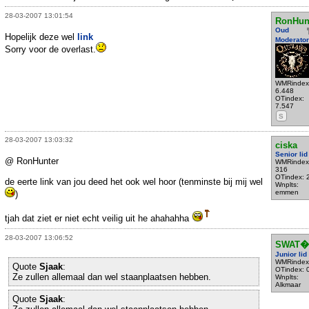
28-03-2007 13:01:54
RonHun
Oud
Hopelijk deze wel
link
Moderator
Sorry voor de overlast.
WMRindex
6.448
OTindex:
7.547
S
28-03-2007 13:03:32
ciska
Senior lid
@ RonHunter
WMRindex
316
OTindex: 
de eerte link van jou deed het ook wel hoor (tenminste bij mij wel
Wnplts:
emmen
)
tjah dat ziet er niet echt veilig uit he ahahahha
28-03-2007 13:06:52
SWAT�
Junior lid
WMRindex
Quote
Sjaak
:
OTindex: 
Ze zullen allemaal dan wel staanplaatsen hebben.
Wnplts:
Alkmaar
Quote
Sjaak
: