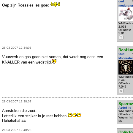
oud
Oep zijn Roessies ies goed
moderato
WMRindex
2.033
OTindex:
2.918
T
28-03-2007 12:34:03
RonHun
Oud
Vuurwerk en gas gaan niet samen, dat wordt nog eens een
Moderator
KNALLER van een wedstrijd.
WMRindex
6.448
OTindex:
7.547
S
28-03-2007 12:38:07
Sparro
Actief lid
Aansteken die zooi....
WMRindex
OTindex: 
Letterlijk een strijker in je reet hebben
Wnplts: Is
Hahahahahaa
Mu
28-03-2007 12:40:28
Obliv1o