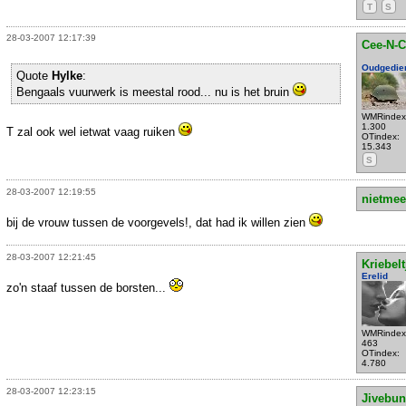
T
S
28-03-2007 12:17:39
Cee-N-C
Oudgedie
Quote
Hylke
:
Bengaals vuurwerk is meestal rood... nu is het bruin
WMRindex
1.300
T zal ook wel ietwat vaag ruiken
OTindex:
15.343
S
28-03-2007 12:19:55
nietmee
bij de vrouw tussen de voorgevels!, dat had ik willen zien
28-03-2007 12:21:45
Kriebelt
Erelid
zo'n staaf tussen de borsten...
WMRindex
463
OTindex:
4.780
28-03-2007 12:23:15
Jivebu