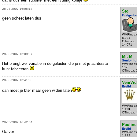
dat is dus een suporter met een vuurig kontje
28-03-2007 16:05:18
Sto
Oudgedie
geen scheet laten dus
WMRindex
6.021
OTindex:
14.071
28-03-2007 16:09:37
Mr. M
Senior lid
Het brengt wel variatie in de geluiden die je met je achterste
WMRindex
132
kunt fabriceren
OTindex: 
28-03-2007 16:41:08
VeniVid
Erelid
dan moet je bter maar geen widen laten
WMRindex
1.113
OTindex: 
28-03-2007 16:42:04
Pauline
Erelid
Gatver..
WMRindex
1.272