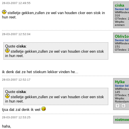
28-03-2007 12:49:55
ciska
Senior lid
stelletje gekken,zullen ze wel van houden cker een stok in
WMRindex
316
hun reet.
OTindex: 
Wnplts:
emmen
28-03-2007 12:52:04
Obliv1o
Senior lid
WMRindex
Quote
ciska
:
151
OTindex: 
stelletje gekken,zullen ze wel van houden cker een stok
in hun reet.
ik denk dat ze het stiekum lekker vinden he...
28-03-2007 12:52:17
Hylke
Senior lid
WMRindex
Quote
ciska
:
145
OTindex: 
stelletje gekken,zullen ze wel van houden cker een stok
Wnplts:
in hun reet.
Rotterdam
T
S
tjsa dat zal denk ik wel
28-03-2007 12:53:25
nietmee
haha,