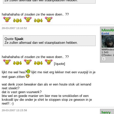
Ze zullen allemaal dan wel staanplaatsen hebben.
hahahahaha of zouden ze the wave doen.. ??
28-03-2007 13:10:52
hAnnA
Erelid
Quote
Sjaak
:
Ze zullen allemaal dan wel staanplaatsen hebben.
WMRindex
1.543
OTindex: 
hahahahaha of zouden ze the wave doen.. ??
S
[/quote]
lijkt me wel hea?
lijkt me niet erg lekker met een vuurpijl in je
reet gaan zitten
wat denk zoon bewaker dan als er een houte stok uit iemand
reet steekt?
dat is vast geen vuurwerk?
btw wel en goede manier om bier mee te smokkelen of een
krokodil ipv die onder je shirt te stoppen stop ze gewoon in je
reet!! :-)
28-03-2007 13:15:58
henry