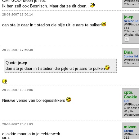
OMYGOD! Meen je niet.
WMRindex
OTindex: 
Ik ben zelf ook Bosnisch. Maar dat ze dit doen..
28-03-2007 17:50:14
jo-ep
Senior lid
dan sta je daar in t stadion die pijle uit je aars te pulken
WMRindex
141
OTindex: 
Wnplts: til
S
28-03-2007 17:50:38
Dina
Junior lid
WMRindex
Quote
jo-ep
:
OTindex: 
dan sta je daar in t stadion die pijle uit je aars te pulken
28-03-2007 19:21:06
cptn.
Cookie
Nieuwe versie van bolletjesslikkers
Lid
WMRindex
OTindex: 
Wnplts:
Westervoo
28-03-2007 20:01:03
miwen
Erelid
a jakkie maar ja in je echterwerk
WMRindex
912
NEE