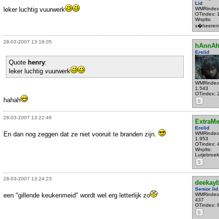
Lid
leker luchtig vuurwerk
WMRindex
OTindex: 
Wnplts:
s�heeren
28-03-2007 13:18:05
hAnnA
Erelid
Quote
henry
:
leker luchtig vuurwerk
WMRindex
1.543
OTindex: 
hahah
S
28-03-2007 13:22:46
ExtraM
Erelid
En dan nog zeggen dat ze niet vooruit te branden zijn.
WMRindex
1.953
OTindex: 
Wnplts:
Lutjebroek
S
28-03-2007 13:24:23
deekayb
Senior lid
een "gillende keukenmeid" wordt wel erg letterlijk zo
WMRindex
437
OTindex: 
S