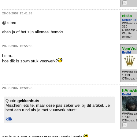
S
28-03-2007 15:41:38
ciska
Senior lid
@ stora
WMRindex
316
OTindex: 
ahah ja of het zijn allemaal homo's
Wnplts:
emmen
28-03-2007 15:55:53
VeniVid
Erelid
hmm...
hoe dik is zown stuk voorwerk?
WMRindex
1.113
OTindex: 
28-03-2007 15:59:23
hAnnA
Erelid
Quote
gekkenhuis
:
Mischien iets te, maar deze pas zeker wel bij dit artikel. Je
bent een rund als je met vuurwerk stunt:
WMRindex
1.543
klik
OTindex: 
S