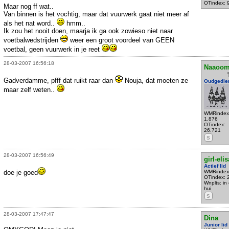
OTindex: 
Maar nog ff wat..
Van binnen is het vochtig, maar dat vuurwerk gaat niet meer af
als het nat word..
hmm..
Ik zou het nooit doen, maarja ik ga ook zowieso niet naar
voetbalwedstrijden
weer een groot voordeel van GEEN
voetbal, geen vuurwerk in je reet
28-03-2007 16:56:18
Naaoom
Gadverdamme, pfff dat ruikt raar dan
Nouja, dat moeten ze
Oudgedie
maar zelf weten..
WMRindex
1.876
OTindex:
26.721
S
28-03-2007 16:56:49
girl-elis
Actief lid
doe je goed
WMRindex
OTindex: 
Wnplts: in
hui
S
28-03-2007 17:47:47
Dina
Junior lid