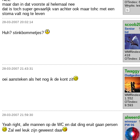
OTindex: 
maar dan in dat voorste al helemaal nee
Wnplts: le
dat is toch super gevaarlijk van achter ook maar tohc met een
S
stoma valt nog te leven
28-03-2007 20:02:14
scoob2
Senior
Huh? stinkbommetjes?
lid
WMRindex
418
OTindex: 
28-03-2007 21:43:31
Twaggy
Oudgedie
oei aansteken als het nog ik de kont zit
WMRindex
1.552
OTindex:
9.593
28-03-2007 21:59:30
alweer
winnaar
Yeah right, alle mannen op de WC en dat ding eruit gaan persen
PW 06
Zal wel leuk zijn geweest daar