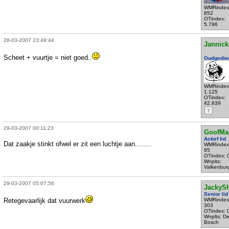
WMRindex
852
OTindex:
5.796
28-03-2007 23:49:44
Jannick
Scheet + vuurtje = niet goed..
Oudgedie
WMRindex
1.125
OTindex:
42.839
T
29-03-2007 00:11:23
GoofMa
Actief lid
Dat zaakje stinkt ofwel er zit een luchtje aan........
WMRindex
95
OTindex: 
Wnplts:
Valkenbur
29-03-2007 05:07:56
JackyS
Senior lid
Retegevaarlijk dat vuurwerk
WMRindex
303
OTindex: 
Wnplts: D
Bosch