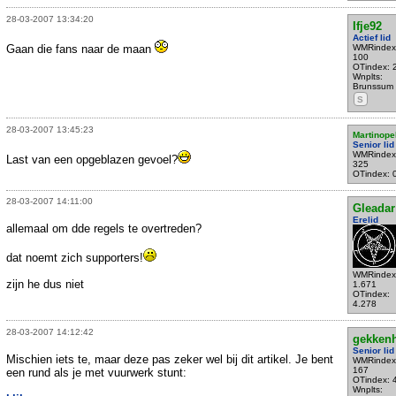
28-03-2007 13:34:20
Ifje92
Actief lid
Gaan die fans naar de maan
WMRindex
100
OTindex: 
Wnplts:
Brunssum
S
28-03-2007 13:45:23
Martinope
Senior lid
WMRindex
Last van een opgeblazen gevoel?
325
OTindex: 
28-03-2007 14:11:00
Gleadar
Erelid
allemaal om dde regels te overtreden?
dat noemt zich supporters!
WMRindex
zijn he dus niet
1.671
OTindex:
4.278
28-03-2007 14:12:42
gekken
Senior lid
Mischien iets te, maar deze pas zeker wel bij dit artikel. Je bent
WMRindex
167
een rund als je met vuurwerk stunt:
OTindex: 
Wnplts: