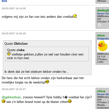
klik
Alkmaar
28-03-2007 14:14:00
deekayb
Senior lid
volgens mij zijn ze fan van iets anders dan voetbal
WMRindex
437
OTindex: 
S
28-03-2007 14:54:29
stora
Oudgedie
Quote
Obliv1on
:
Quote
ciska
:
stelletje gekken,zullen ze wel van houden cker een
WMRindex
18.714
stok in hun reet.
OTindex:
2.861
ik denk dat ze het stiekum lekker vinden he...
De fans die het echt lekker vinden zijn herkenbaar aan het
moeilijke loopje na de wedstrijd
28-03-2007 15:24:37
chica
Senior lid
@gekkenhuis
, zooooo heeee!!! fijne hobby h� voetbal fan zijn?
WMRindex
409
wie z'n billen brand moet op de blaren zitten
OTindex: 
Wnplts:
amsterda