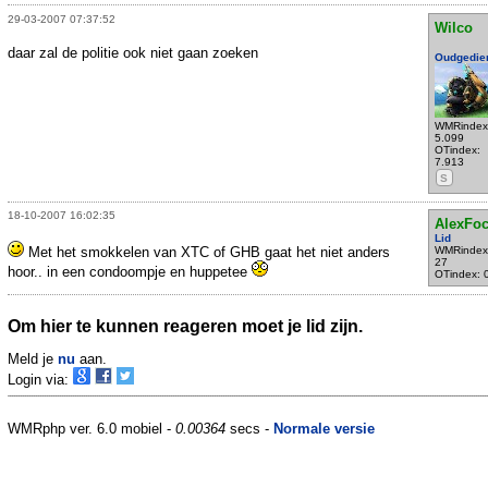
29-03-2007 07:37:52
Wilco
daar zal de politie ook niet gaan zoeken
Oudgedie
WMRindex
5.099
OTindex:
7.913
S
18-10-2007 16:02:35
AlexFo
Lid
Met het smokkelen van XTC of GHB gaat het niet anders
WMRindex
27
hoor.. in een condoompje en huppetee
OTindex: 
Om hier te kunnen reageren moet je lid zijn.
Meld je
nu
aan.
Login via:
WMRphp ver. 6.0 mobiel -
0.00364
secs -
Normale versie