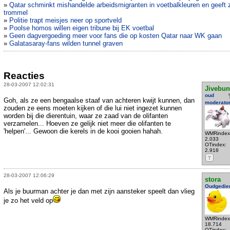
»
Qatar schminkt mishandelde arbeidsmigranten in voetbalkleuren en geeft 
trommel
»
Politie trapt meisjes neer op sportveld
»
Poolse homos willen eigen tribune bij EK voetbal
»
Geen dagvergoeding meer voor fans die op kosten Qatar naar WK gaan
»
Galatasaray-fans wilden tunnel graven
Reacties
28-03-2007 12:02:31
Jivebu
oud
Goh, als ze een bengaalse staaf van achteren kwijt kunnen, dan
moderato
zouden ze eens moeten kijken of die lui niet ingezet kunnen
worden bij die dierentuin, waar ze zaad van de olifanten
verzamelen... Hoeven ze gelijk niet meer die olifanten te
'helpen'... Gewoon die kerels in de kooi gooien hahah.
WMRindex
2.033
OTindex:
2.918
T
28-03-2007 12:06:29
stora
Oudgedie
Als je buurman achter je dan met zijn aansteker speelt dan vlieg
je zo het veld op
WMRindex
18.714
OTindex: