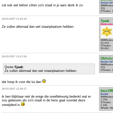
Senior lid
zal ook wel lekker zitten zo'n staaf in je aars denk ik zo
WMRindex
151
OTindex: 
28-03-2007 12:43:18
Sjaak
Moderator
Ze zullen allemaal dan wel staanplaatsen hebben.
WMRindex
22.414
OTindex:
59.601
28-03-2007 12:47:04
Obliv1o
Senior lid
WMRindex
Quote
Sjaak
:
151
OTindex: 
Ze zullen allemaal dan wel staanplaatsen hebben.
dat hoop ik voor die lui dan
28-03-2007 12:49:27
kazz198
Erelid
ik ben blijkbaar niet de enige die onwillekeurig bedenkt wat er
WMRindex
1.704
zou gebeuren als zo'n staaf in de hens gaat voordat deze
OTindex:
verwijderd is
1.181
Wnplts: N