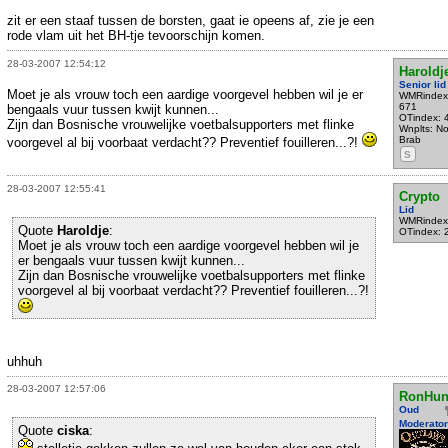
zit er een staaf tussen de borsten, gaat ie opeens af, zie je een
rode vlam uit het BH-tje tevoorschijn komen.
28-03-2007 12:54:12
Haroldj
Senior lid
Moet je als vrouw toch een aardige voorgevel hebben wil je er
WMRindex
671
bengaals vuur tussen kwijt kunnen...
OTindex: 
Zijn dan Bosnische vrouwelijke voetbalsupporters met flinke
Wnplts: N
Brab
voorgevel al bij voorbaat verdacht?? Preventief fouilleren...?!
S
28-03-2007 12:55:41
Crypto
Lid
WMRindex
Quote
Haroldje
:
OTindex: 
Moet je als vrouw toch een aardige voorgevel hebben wil je
er bengaals vuur tussen kwijt kunnen...
Zijn dan Bosnische vrouwelijke voetbalsupporters met flinke
voorgevel al bij voorbaat verdacht?? Preventief fouilleren...?!
uhhuh
28-03-2007 12:57:06
RonHun
Oud
Moderator
Quote
ciska
: