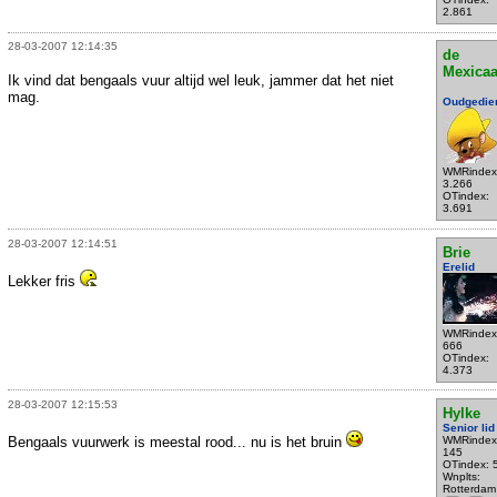
2.861
28-03-2007 12:14:35
de
Mexica
Ik vind dat bengaals vuur altijd wel leuk, jammer dat het niet
mag.
Oudgedie
WMRindex
3.266
OTindex:
3.691
28-03-2007 12:14:51
Brie
Erelid
Lekker fris
WMRindex
666
OTindex:
4.373
28-03-2007 12:15:53
Hylke
Senior lid
Bengaals vuurwerk is meestal rood... nu is het bruin
WMRindex
145
OTindex: 
Wnplts:
Rotterdam