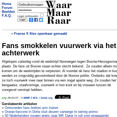
Waar
Home
Forum
Maar
Beelden
F.A.Q.
Login onthouden
Raar
«
Franse X files openbaar gemaakt
Fans smokkelen vuurwerk via het
24 uurse Stresslijn in Engeland
»
achterwerk
Afgelopen zaterdag vond de wedstrijd Noorwegen tegen Bosnie-Herzegovina
plaats. De fans uit Bosnie staan echter slecht bekend.. Ze zouden alleen m
komen om de wedstrijden te verpesten. Al voordat de fans het stadion in k
werden ze zorgvuldig gecontroleerd door de Noorse politie. Ondanks dat kr
ze toch vuurwerk mee naar binnen via een nogal aparte weg: Ze zouden het
bengaalse, staafvormige, vuurwerk in hun kont en bij vrouwen tussen de
voorgevel verstopt hebben..
erly
28-03-07 - ©
WMR J.W.S. / Gokk.org
Gerelateerde artikelen
»
Ontevreden fans breken arm trainer
»
Oranje-fanzone in Doha sluit deuren vanwege te weinig animo
»
50 Nederlanders mogen gratis naar WK Qatar in ruil voor propaganda