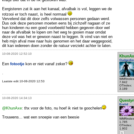
Eergisteren zat ik aan het kanaal, afvalbak is vol, leggen we de
rotzooi er toch naast, is heel normaal
Vervelend dat dit door zelfs volwassen personen gedaan werd.
Dus ook deze personen moeten eens bij zichzelf nagaan of ze
hun kinderen nu een goed voorbeeld hebben gegeven door wel
naar de afvalbak te lopen om het weg te gooien maar omdat
deze vol was het er gewoon naast te leggen. Ik vind van niet en
heb mijn afval mee naar huis genomen en het daar weggegooid,
dit kan iedereen doen zonder de natuur verziekt achter te laten.
10-08-2020 12:52:10
KhunAx
Oudgedie
Een
fotootje
kon er niet vanaf zeker?
.
WMRindex
Laatste edit 10-08-2020 12:53
7.842
OTindex:
3.189
10-08-2020 14:34:13
Questy
Erelid
@KhunAxe
: thx voor de foto, nu hoef ik niet te goochelen
Trouwens... wat een snoepie van een beesie
WMRindex
1.785
OTindex:
1.902
S