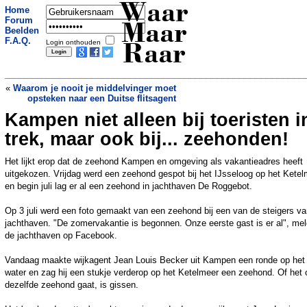
Waar
Home
Forum
Maar
Beelden
F.A.Q.
Login onthouden
Raar
«
Waarom je nooit je middelvinger moet
opsteken naar een Duitse flitsagent
Kampen niet alleen bij toeristen i
Met vlooien de Aziatische
duizendknoop te lijf
»
trek, maar ook bij... zeehonden!
Het lijkt erop dat de zeehond Kampen en omgeving als vakantieadres heeft
uitgekozen. Vrijdag werd een zeehond gespot bij het IJsseloog op het Kete
en begin juli lag er al een zeehond in jachthaven De Roggebot.
Op 3 juli werd een foto gemaakt van een zeehond bij een van de steigers v
jachthaven. "De zomervakantie is begonnen. Onze eerste gast is er al", me
de jachthaven op Facebook.
Vandaag maakte wijkagent Jean Louis Becker uit Kampen een ronde op het
water en zag hij een stukje verderop op het Ketelmeer een zeehond. Of het
dezelfde zeehond gaat, is gissen.