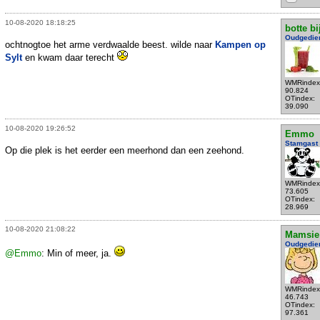
10-08-2020 18:18:25
botte bi
Oudgedie
ochtnogtoe het arme verdwaalde beest. wilde naar
Kampen op
Sylt
en kwam daar terecht
WMRindex
90.824
OTindex:
39.090
10-08-2020 19:26:52
Emmo
Stamgast
Op die plek is het eerder een meerhond dan een zeehond.
WMRindex
73.605
OTindex:
28.969
10-08-2020 21:08:22
Mamsie
Oudgedie
@Emmo
: Min of meer, ja.
WMRindex
46.743
OTindex:
97.361