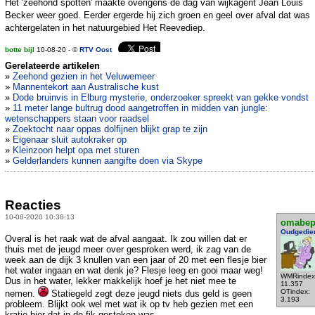
Het 'zeehond spotten' maakte overigens de dag van wijkagent Jean Louis
Becker weer goed. Eerder ergerde hij zich groen en geel over afval dat was
achtergelaten in het natuurgebied Het Reevediep.
botte bijl
10-08-20 - ©
RTV Oost
Gerelateerde artikelen
»
Zeehond gezien in het Veluwemeer
»
Mannentekort aan Australische kust
»
Dode bruinvis in Elburg mysterie, onderzoeker spreekt van gekke vondst
»
11 meter lange bultrug dood aangetroffen in midden van jungle:
wetenschappers staan voor raadsel
»
Zoektocht naar oppas dolfijnen blijkt grap te zijn
»
Eigenaar sluit autokraker op
»
Kleinzoon helpt opa met sturen
»
Gelderlanders kunnen aangifte doen via Skype
Reacties
10-08-2020 10:38:13
omabe
Oudgedie
Overal is het raak wat de afval aangaat. Ik zou willen dat er
thuis met de jeugd meer over gesproken werd, ik zag van de
week aan de dijk 3 knullen van een jaar of 20 met een flesje bier
het water ingaan en wat denk je? Flesje leeg en gooi maar weg!
WMRindex
Dus in het water, lekker makkelijk hoef je het niet mee te
11.357
OTindex:
nemen.
Statiegeld zegt deze jeugd niets dus geld is geen
3.193
probleem. Blijkt ook wel met wat ik op tv heb gezien met een
kratje bier dat in de fik gestoken was.