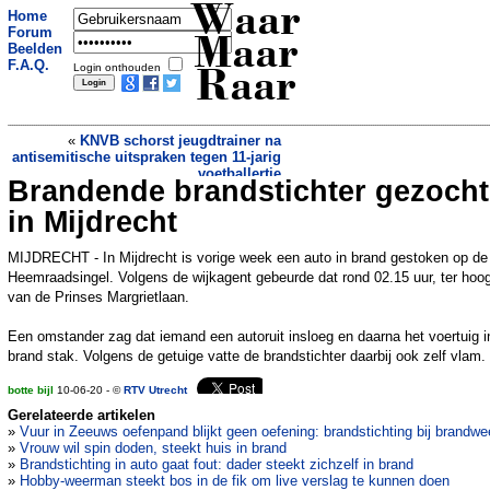
Waar
Home
Forum
Maar
Beelden
F.A.Q.
Login onthouden
Raar
«
KNVB schorst jeugdtrainer na
antisemitische uitspraken tegen 11-jarig
voetballertje
Brandende brandstichter gezocht
Afval in Sluisbuurt straks via buizen
afgevoerd
»
in Mijdrecht
MIJDRECHT - In Mijdrecht is vorige week een auto in brand gestoken op de
Heemraadsingel. Volgens de wijkagent gebeurde dat rond 02.15 uur, ter hoo
van de Prinses Margrietlaan.
Een omstander zag dat iemand een autoruit insloeg en daarna het voertuig i
brand stak. Volgens de getuige vatte de brandstichter daarbij ook zelf vlam.
botte bijl
10-06-20 - ©
RTV Utrecht
Gerelateerde artikelen
»
Vuur in Zeeuws oefenpand blijkt geen oefening: brandstichting bij brandwe
»
Vrouw wil spin doden, steekt huis in brand
»
Brandstichting in auto gaat fout: dader steekt zichzelf in brand
»
Hobby-weerman steekt bos in de fik om live verslag te kunnen doen