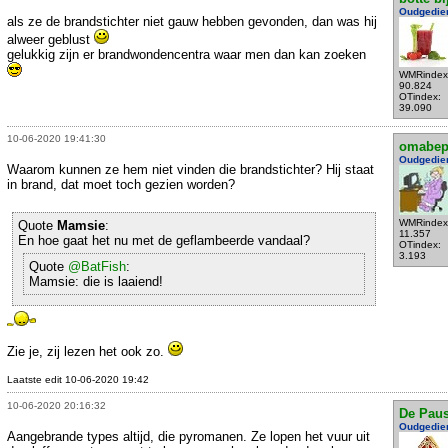
Oudgedie
als ze de brandstichter niet gauw hebben gevonden, dan was hij
alweer geblust
gelukkig zijn er brandwondencentra waar men dan kan zoeken
WMRindex
90.824
OTindex:
39.090
10-06-2020 19:41:30
omabe
Oudgedie
Waarom kunnen ze hem niet vinden die brandstichter? Hij staat
in brand, dat moet toch gezien worden?
WMRindex
Quote
Mamsie
:
11.357
En hoe gaat het nu met de geflambeerde vandaal?
OTindex:
3.193
Quote
@BatFish
:
Mamsie: die is laaiend!
Zie je, zij lezen het ook zo.
Laatste edit 10-06-2020 19:42
10-06-2020 20:16:32
De Pau
Oudgedie
Aangebrande types altijd, die pyromanen. Ze lopen het vuur uit