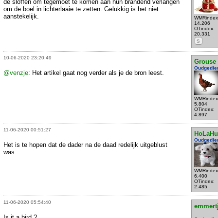
de sloffen om tegemoet te komen aan hun brandend verlangen
om de boel in lichterlaaie te zetten. Gelukkig is het niet
aanstekelijk.
WMRindex
14.206
OTindex:
20.331
S
10-06-2020 23:20:49
Grouse
Oudgedie
@venzje
: Het artikel gaat nog verder als je de bron leest.
WMRindex
5.804
OTindex:
4.897
11-06-2020 00:51:27
HoLaHu
Oudgedie
Het is te hopen dat de dader na de daad redelijk uitgeblust
was...
WMRindex
6.400
OTindex:
2.485
11-06-2020 05:54:40
emmert
Is it a bird ?