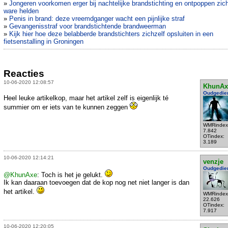
»
Jongeren voorkomen erger bij nachtelijke brandstichting en ontpoppen zich
ware helden
»
Penis in brand: deze vreemdganger wacht een pijnlijke straf
»
Gevangenisstraf voor brandstichtende brandweerman
»
Kijk hier hoe deze belabberde brandstichters zichzelf opsluiten in een
fietsenstalling in Groningen
Reacties
10-06-2020 12:08:57
KhunAx
Oudgedie
Heel leuke artikelkop, maar het artikel zelf is eigenlijk té
summier om er iets van te kunnen zeggen
WMRindex
7.842
OTindex:
3.189
10-06-2020 12:14:21
venzje
Oudgedie
@KhunAxe
: Toch is het je gelukt.
Ik kan daaraan toevoegen dat de kop nog net niet langer is dan
het artikel.
WMRindex
22.626
OTindex:
7.917
10-06-2020 12:20:05