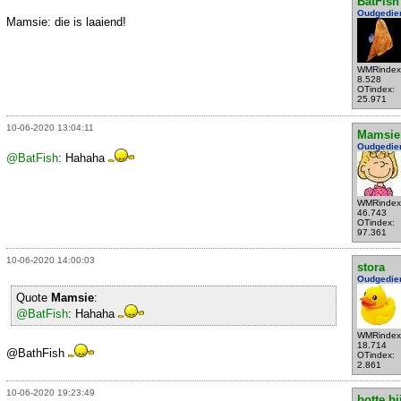
BatFish
Oudgedie
Mamsie: die is laaiend!
WMRindex
8.528
OTindex:
25.971
10-06-2020 13:04:11
Mamsie
Oudgedie
@BatFish
: Hahaha
WMRindex
46.743
OTindex:
97.361
10-06-2020 14:00:03
stora
Oudgedie
Quote
Mamsie
:
@BatFish
: Hahaha
WMRindex
18.714
@BathFish
OTindex:
2.861
10-06-2020 19:23:49
botte bi