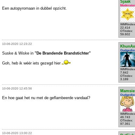
Sjaak
Moderator
Een autopyromaan in dubbel opzicht.
WMRindex
22.414
OTindex:
59.602
10-06-2020 12:23:22
KhunAx
Oudgedie
Suske & Wiske in
"De Brandende Brandstichter"
Goh, heb ik wéér iets gezegd hier
WMRindex
7.842
OTindex:
3.189
10-06-2020 12:45:56
Mamsie
Oudgedie
En hoe gaat het nu met de geflambeerde vandaal?
WMRindex
46.743
OTindex:
97.361
10-06-2020 13:00:22