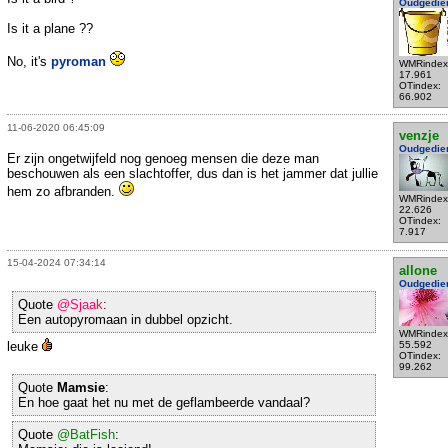
Oudgedie
Is it a plane ??
No, it's
pyroman
WMRindex
17.961
OTindex:
66.902
11-06-2020 06:45:09
venzje
Oudgedie
Er zijn ongetwijfeld nog genoeg mensen die deze man
beschouwen als een slachtoffer, dus dan is het jammer dat jullie
hem zo afbranden.
WMRindex
22.626
OTindex:
7.917
15-04-2024 07:34:14
allone
Oudgedie
Quote
@Sjaak
:
Een autopyromaan in dubbel opzicht.
WMRindex
leuke
55.592
OTindex:
99.262
Quote
Mamsie
:
En hoe gaat het nu met de geflambeerde vandaal?
Quote
@BatFish
: