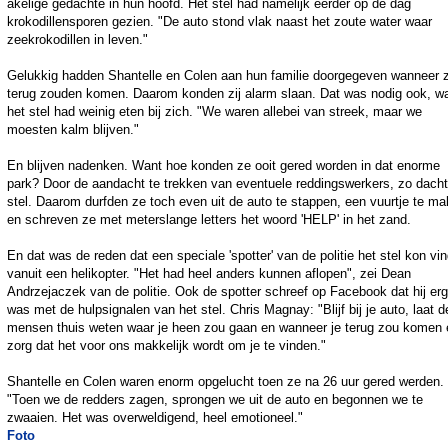
akelige gedachte in hun hoofd. Het stel had namelijk eerder op de dag
krokodillensporen gezien. "De auto stond vlak naast het zoute water waar
zeekrokodillen in leven."
Gelukkig hadden Shantelle en Colen aan hun familie doorgegeven wanneer 
terug zouden komen. Daarom konden zij alarm slaan. Dat was nodig ook, w
het stel had weinig eten bij zich. "We waren allebei van streek, maar we
moesten kalm blijven."
En blijven nadenken. Want hoe konden ze ooit gered worden in dat enorme
park? Door de aandacht te trekken van eventuele reddingswerkers, zo dacht
stel. Daarom durfden ze toch even uit de auto te stappen, een vuurtje te m
en schreven ze met meterslange letters het woord 'HELP' in het zand.
En dat was de reden dat een speciale 'spotter' van de politie het stel kon vi
vanuit een helikopter. "Het had heel anders kunnen aflopen", zei Dean
Andrzejaczek van de politie. Ook de spotter schreef op Facebook dat hij erg 
was met de hulpsignalen van het stel. Chris Magnay: "Blijf bij je auto, laat d
mensen thuis weten waar je heen zou gaan en wanneer je terug zou komen 
zorg dat het voor ons makkelijk wordt om je te vinden."
Shantelle en Colen waren enorm opgelucht toen ze na 26 uur gered werden.
"Toen we de redders zagen, sprongen we uit de auto en begonnen we te
zwaaien. Het was overweldigend, heel emotioneel."
Foto