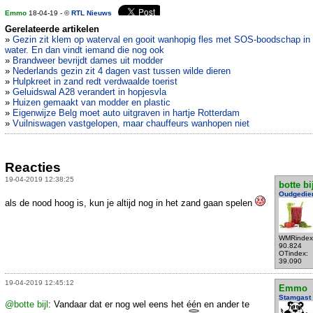
Emmo
18-04-19 - ©
RTL Nieuws
Gerelateerde artikelen
»
Gezin zit klem op waterval en gooit wanhopig fles met SOS-boodschap in 
water. En dan vindt iemand die nog ook
»
Brandweer bevrijdt dames uit modder
»
Nederlands gezin zit 4 dagen vast tussen wilde dieren
»
Hulpkreet in zand redt verdwaalde toerist
»
Geluidswal A28 verandert in hopjesvla
»
Huizen gemaakt van modder en plastic
»
Eigenwijze Belg moet auto uitgraven in hartje Rotterdam
»
Vuilniswagen vastgelopen, maar chauffeurs wanhopen niet
Reacties
19-04-2019 12:38:25
botte bi
Oudgedie
als de nood hoog is, kun je altijd nog in het zand gaan spelen
WMRindex
90.824
OTindex:
39.090
19-04-2019 12:45:12
Emmo
Stamgast
@botte bijl
: Vandaar dat er nog wel eens het één en ander te