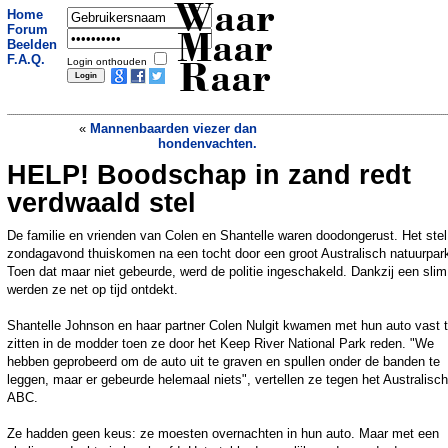
Waar
Home
Forum
Maar
Beelden
F.A.Q.
Login onthouden
Raar
«
Mannenbaarden viezer dan
hondenvachten.
HELP! Boodschap in zand redt
Hond zwemt naar boorplatform 220
kilometer van de kust
»
verdwaald stel
De familie en vrienden van Colen en Shantelle waren doodongerust. Het ste
zondagavond thuiskomen na een tocht door een groot Australisch natuurpar
Toen dat maar niet gebeurde, werd de politie ingeschakeld. Dankzij een slim
werden ze net op tijd ontdekt.
Shantelle Johnson en haar partner Colen Nulgit kwamen met hun auto vast 
zitten in de modder toen ze door het Keep River National Park reden. "We
hebben geprobeerd om de auto uit te graven en spullen onder de banden te
leggen, maar er gebeurde helemaal niets", vertellen ze tegen het Australisc
ABC.
Ze hadden geen keus: ze moesten overnachten in hun auto. Maar met een