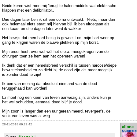
Beide keren wist men mij 'terug' te halen middels wat elektrische
klappen met een defibrillator..
Drie dagen later ben ik uit een coma ontwaakt.. Niets, maar dan
ook helemaal niets staat mij hiervan bij! Ik ben uitgegaan als
een kaars en drie dagen later werd ik wakker..
Het bewijs dat men hard bezig is geweest om mijn hart weer op
gang te krijgen waren de blauwe plekken op mijn borst.
Mijn broer heeft evenwel wél het e.e.a. meegekregen van de
chirurgen toen ze hem aan het opereren waren!
Ik denk dat er een hemelsbreed verschil is tussen narcose/diepe
bewusteloosheid en zo dicht bij de dood zijn als maar mogelijk
is zonder dood te zijn!
Ik ben van mening dat absoluut niemand van de dood
teruggehaald kan worden!!
Er moet nog een kiem van leven aanwezig zijn, anders kun je
het wel schudden, eenmaal dood blijf je dood.
Mijn zoon is langer dan een uur gereanimeerd, tevergeefs, de
vonk van leven was al weg..
28-11-2018 09:29:42
allone
Oudgedie