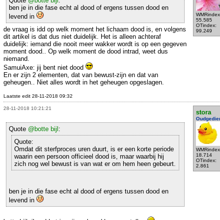
Quote
@botte bijl
:
ben je in die fase echt al dood of ergens tussen dood en
WMRindex
levend in
55.585
OTindex:
de vraag is idd op welk moment het lichaam dood is, en volgens
99.249
dit artikel is dat dus niet duidelijk. Het is alleen achteraf
duidelijk: iemand die nooit meer wakker wordt is op een gegeven
moment dood.. Op welk moment de dood intrad, weet dus
niemand.
SamuiAxe: jij bent niet dood
En er zijn 2 elementen, dat van bewust-zijn en dat van
geheugen.. Niet alles wordt in het geheugen opgeslagen.
Laatste edit 28-11-2018 09:32
28-11-2018 10:21:21
stora
Oudgedie
Quote
@botte bijl
:
Quote:
Omdat dit sterfproces uren duurt, is er een korte periode
WMRindex
18.714
waarin een persoon officieel dood is, maar waarbij hij
OTindex:
zich nog wel bewust is van wat er om hem heen gebeurt.
2.861
ben je in die fase echt al dood of ergens tussen dood en
levend in