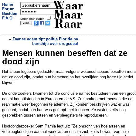
Waar
Home
Forum
Maar
Beelden
F.A.Q.
Login onthouden
Raar
«
Zaanse agent tipt politie Florida na
berichtje over drugsdeal
Mensen kunnen beseffen dat ze
Drankrijder veroorzaakt ravage in
Zwolle-Zuid en wil niet dat politie komt
dood zijn
»
Het is een lugubere gedachte, maar volgens wetenschappers beseffen men
dat ze dood zijn, omdat hun hersenen na het overlijden nog korte tijd actief
blijven.
De onderzoekers kwamen tot die conclusie na het bestuderen van een groot
aantal hartstilstanden in Europa en de VS. Ze spraken met mensen die na
reanimatie weer begonnen te ademen. Zij konden beschrijven wat er was
gebeurd, nadat hun hart was gestopt met kloppen. Ze wisten zelfs nog
gesprekken tussen artsen en verpleegsters te reproduceren.
Hoofdonderzoeker Sam Parnia legt uit: "Ze omschrijven hoe artsen en
verpleegkundigen aan het werk waren en zijn zich zelfs bewust van hele