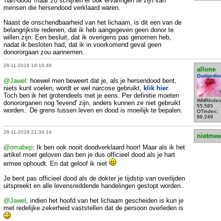
'hart-dood' maar zo schijnen er ook ervaringen te zijn van
mensen die hersendood verklaard waren.
Naast de onschendbaarheid van het lichaam, is dit een van de
belangrijkste redenen, dat ik heb aangegeven geen donor te
willen zijn. Een besluit, dat ik overigens pas genomen heb,
nadat ik besloten had, dat ik in voorkomend geval geen
donororgaan zou aannemen.
28-11-2018 19:16:48
allone
Oudgedie
@Jawel
: hoewel men beweert dat je, als je hersendood bent,
niets kunt voelen, wordt er wel narcose gebruikt,
klik hier
.
Toch ben ik het grotendeels met je eens. Per definitie moeten
WMRindex
donororganen nog 'levend' zijn, anders kunnen ze niet gebruikt
55.585
worden.. De grens tussen leven en dood is moeilijk te bepalen.
OTindex:
99.249
28-11-2018 21:34:14
nietmee
@omabep
: Ik ben ook nooit doodverklaard hoor! Maar als ik het
artikel moet geloven dan ben je dus officieel dood als je hart
ermee ophoudt. En dat geloof ik niet
Je bent pas officieel dood als de dokter je tijdstip van overlijden
uitspreekt en alle levensreddende handelingen gestopt worden..
@Jawel
, indien het hoofd van het lichaam gescheiden is kun je
met redelijke zekerheid vaststellen dat de persoon overleden is