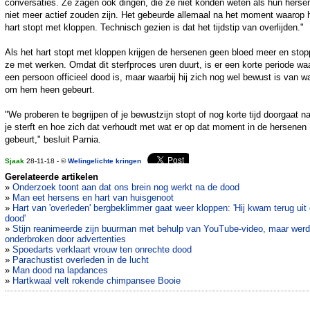
conversaties. Ze zagen ook dingen, die ze niet konden weten als hun herse
niet meer actief zouden zijn. Het gebeurde allemaal na het moment waarop 
hart stopt met kloppen. Technisch gezien is dat het tijdstip van overlijden."
Als het hart stopt met kloppen krijgen de hersenen geen bloed meer en sto
ze met werken. Omdat dit sterfproces uren duurt, is er een korte periode wa
een persoon officieel dood is, maar waarbij hij zich nog wel bewust is van wa
om hem heen gebeurt.
"We proberen te begrijpen of je bewustzijn stopt of nog korte tijd doorgaat n
je sterft en hoe zich dat verhoudt met wat er op dat moment in de hersenen
gebeurt," besluit Parnia.
Sjaak
28-11-18 - ©
Welingelichte kringen
Gerelateerde artikelen
»
Onderzoek toont aan dat ons brein nog werkt na de dood
»
Man eet hersens en hart van huisgenoot
»
Hart van 'overleden' bergbeklimmer gaat weer kloppen: 'Hij kwam terug uit
dood'
»
Stijn reanimeerde zijn buurman met behulp van YouTube-video, maar werd
onderbroken door advertenties
»
Spoedarts verklaart vrouw ten onrechte dood
»
Parachustist overleden in de lucht
»
Man dood na lapdances
»
Hartkwaal velt rokende chimpansee Booie