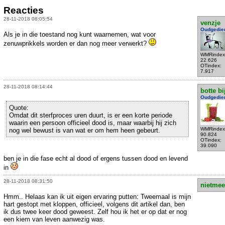
Reacties
28-11-2018 08:05:54
venzje
Oudgedie
Als je in die toestand nog kunt waarnemen, wat voor
zenuwprikkels worden er dan nog meer verwerkt?
WMRindex
22.626
OTindex:
7.917
28-11-2018 08:14:44
botte bi
Oudgedie
Quote:
Omdat dit sterfproces uren duurt, is er een korte periode
waarin een persoon officieel dood is, maar waarbij hij zich
WMRindex
nog wel bewust is van wat er om hem heen gebeurt.
90.824
OTindex:
39.090
ben je in die fase echt al dood of ergens tussen dood en levend
in
28-11-2018 08:31:50
nietmee
Hmm.. Helaas kan ik uit eigen ervaring putten: Tweemaal is mijn
hart gestopt met kloppen, officieel, volgens dit artikel dan, ben
ik dus twee keer dood geweest. Zelf hou ik het er op dat er nog
een kiem van leven aanwezig was.