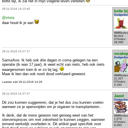
botte bijl, ik zal het in mijn volgend leven vertellen.
28-11-2018 14:13:40
botte bi
Oudgedie
@stora
:
daar houd ik je aan
WMRindex
90.824
OTindex:
39.090
28-11-2018 14:27:17
omabe
Oudgedie
SamuiAxe: Ik heb ook drie dagen in coma gelegen na een
operatie (ik was 17 jaar), ik weet echt van niets, heb ook niets
waargenomen toen ik er zo bij lag.
Maar ik ben dan ook nooit dood verklaard geweest.
WMRindex
11.357
OTindex:
Laatste edit 28-11-2018 14:28
3.193
28-11-2018 14:37:27
Jawel
Oudgedie
Dit zou kunnen suggereren, dat je het dus zou kunnen voelen
wanneer ze je opensnijden om je organen te transplanteren...
Ik denk, dat de mens gewoon niet genoeg weet van het
WMRindex
1.679
stervensproces om met zekerheid te kunnen zeggen, wanneer
OTindex:
iemand werkelijk overleden is. Dit artikel gaat specifiek over
8.093