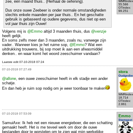
zee, één maand thuis.. (Herhaal de oefening).
WMRindex
55.586
OTindex:
Dus onze ouwe Zeebeer is onder normale omstandigheden
99.251
slechts enkele maanden per jaar thuis.. En het geschatte
gebruik is gebaseerd op oudere gegevens, dus niet op een
vol jaar thuis zijn Ouwe!
Volgens mij is
@Emmo
altijd 3 maanden thuis, dus
@venzje
heeft gelijk.
En soms zelfs meer dan 3 maanden, zoals nu, vanwege zijn
vader.. Wanneer kies je het ruime sop,
@Emmo
? Wat een
uitdrukking trouwens, bij sop moet ik aan een afwasmiddel
denken.. en waar komt het woord zeeschuimer vandaan?
Laatste edit 07-10-2018 07:24
07-10-2018 07:27:49
stora
Oudgedie
@allone
, een ouwe zeeschuimer heeft in elk stadje een ander
schatje.
En dan heb je ruim sop nodig om je weer toonbaar te maken
WMRindex
18.714
OTindex:
2.861
07-10-2018 07:53:09
Emmo
Stamgast
SamuiAxe: Ik heb net een nieuwe energieboer, die een schatting
gemaakt heeft. Het is me teveel werk om door de ouwe
bestanden door te worstelen om te zien wat mijn werkelijke