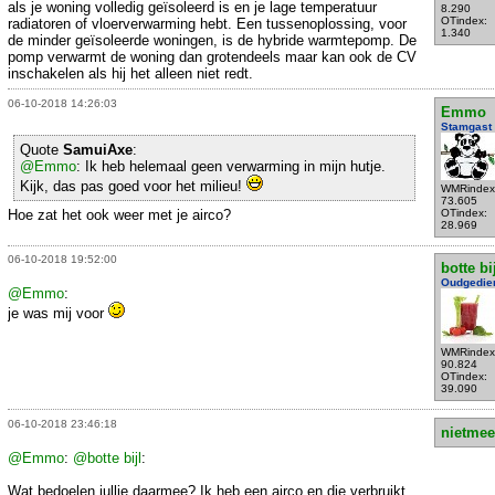
als je woning volledig geïsoleerd is en je lage temperatuur
8.290
OTindex:
radiatoren of vloerverwarming hebt. Een tussenoplossing, voor
1.340
de minder geïsoleerde woningen, is de hybride warmtepomp. De
pomp verwarmt de woning dan grotendeels maar kan ook de CV
inschakelen als hij het alleen niet redt.
06-10-2018 14:26:03
Emmo
Stamgast
Quote
SamuiAxe
:
@Emmo
: Ik heb helemaal geen verwarming in mijn hutje.
Kijk, das pas goed voor het milieu!
WMRindex
73.605
Hoe zat het ook weer met je airco?
OTindex:
28.969
06-10-2018 19:52:00
botte bi
Oudgedie
@Emmo
:
je was mij voor
WMRindex
90.824
OTindex:
39.090
06-10-2018 23:46:18
nietmee
@Emmo
:
@botte bijl
:
Wat bedoelen jullie daarmee? Ik heb een airco en die verbruikt