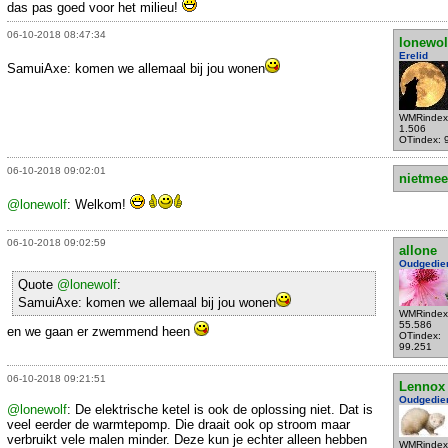
das pas goed voor het milieu!
06-10-2018 08:47:34
lonewol
Erelid
SamuiAxe: komen we allemaal bij jou wonen
WMRindex
1.506
OTindex: 
06-10-2018 09:02:01
nietmee
@lonewolf
: Welkom!
06-10-2018 09:02:59
allone
Oudgedie
Quote
@lonewolf
:
SamuiAxe: komen we allemaal bij jou wonen
WMRindex
55.586
en we gaan er zwemmend heen
OTindex:
99.251
06-10-2018 09:21:51
Lennox
Oudgedie
@lonewolf
: De elektrische ketel is ook de oplossing niet. Dat is
veel eerder de warmtepomp. Die draait ook op stroom maar
verbruikt vele malen minder. Deze kun je echter alleen hebben
WMRindex