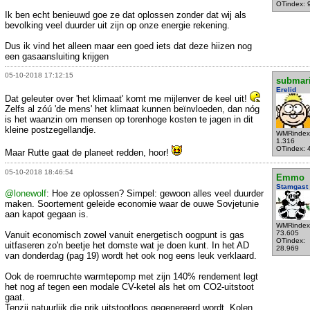
OTindex: 
Ik ben echt benieuwd goe ze dat oplossen zonder dat wij als
bevolking veel duurder uit zijn op onze energie rekening.
Dus ik vind het alleen maar een goed iets dat deze hiizen nog
een gasaansluiting krijgen
05-10-2018 17:12:15
submar
Erelid
Dat geleuter over 'het klimaat' komt me mijlenver de keel uit!
Zelfs al zóú 'de mens' het klimaat kunnen beïnvloeden, dan nóg
is het waanzin om mensen op torenhoge kosten te jagen in dit
kleine postzegellandje.
WMRindex
1.316
OTindex: 
Maar Rutte gaat de planeet redden, hoor!
05-10-2018 18:46:54
Emmo
Stamgast
@lonewolf
: Hoe ze oplossen? Simpel: gewoon alles veel duurder
maken. Soortement geleide economie waar de ouwe Sovjetunie
aan kapot gegaan is.
WMRindex
73.605
Vanuit economisch zowel vanuit energetisch oogpunt is gas
OTindex:
uitfaseren zo'n beetje het domste wat je doen kunt. In het AD
28.969
van donderdag (pag 19) wordt het ook nog eens leuk verklaard.
Ook de roemruchte warmtepomp met zijn 140% rendement legt
het nog af tegen een modale CV-ketel als het om CO2-uitstoot
gaat.
Tenzij natuurlijk die prik uitstootloos gegenereerd wordt. Kolen