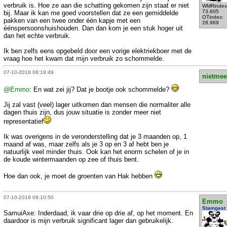
verbruik is. Hoe ze aan die schatting gekomen zijn staat er niet
WMRindex
73.605
bij. Maar ik kan me goed voorstellen dat ze een gemiddelde
OTindex:
pakken van een twee onder één kapje met een
28.969
éénspersoonshuishouden. Dan dan kom je een stuk hoger uit
dan het echte verbruik.
Ik ben zelfs eens opgebeld door een vorige elektriekboer met de
vraag hoe het kwam dat mijn verbruik zo schommelde.
07-10-2018 08:19:49
nietmee
@Emmo
: En wat zei jij? Dat je bootje ook schommelde?
Jij zal vast (veel) lager uitkomen dan mensen die normaliter alle
dagen thuis zijn, dus jouw situatie is zonder meer niet
representatief
Ik was overigens in de veronderstelling dat je 3 maanden op, 1
maand af was, maar zelfs als je 3 op en 3 af hebt ben je
natuurlijk veel minder thuis. Ook kan het enorm schelen of je in
de koude wintermaanden op zee of thuis bent.
Hoe dan ook, je moet de groenten van Hak hebben
07-10-2018 09:10:50
Emmo
Stamgast
SamuiAxe: Inderdaad, ik vaar drie op drie af, op het moment. En
daardoor is mijn verbruik significant lager dan gebruikelijk.