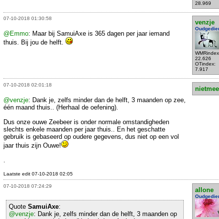
28.969
07-10-2018 01:30:58
venzje
Oudgedie
@Emmo
: Maar bij SamuiAxe is 365 dagen per jaar iemand
thuis. Bij jou de helft.
WMRindex
22.626
OTindex:
7.917
07-10-2018 02:01:18
nietmee
@venzje
: Dank je, zelfs minder dan de helft, 3 maanden op zee,
één maand thuis.. (Herhaal de oefening).
Dus onze ouwe Zeebeer is onder normale omstandigheden
slechts enkele maanden per jaar thuis.. En het geschatte
gebruik is gebaseerd op oudere gegevens, dus niet op een vol
jaar thuis zijn Ouwe!
.
Laatste edit 07-10-2018 02:05
07-10-2018 07:24:29
allone
Oudgedie
Quote
SamuiAxe
:
@venzje
: Dank je, zelfs minder dan de helft, 3 maanden op