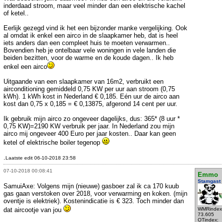
inderdaad stroom, maar veel minder dan een elektrische kachel
of ketel..
Eerlijk gezegd vind ik het een bijzonder manke vergelijking. Ook
al omdat ik enkel een airco in de slaapkamer heb, dat is heel
iets anders dan een compleet huis te moeten verwarmen..
Bovendien heb je ontelbaar vele woningen in vele landen die
beiden bezitten, voor de warme en de koude dagen.. Ik heb
enkel een airco
Uitgaande van een slaapkamer van 16m2, verbruikt een
airconditioning gemiddeld 0,75 KW per uur aan stroom (0,75
kWh). 1 kWh kost in Nederland € 0,185. Eén uur de airco aan
kost dan 0,75 x 0,185 = € 0,13875, afgerond 14 cent per uur.
Ik gebruik mijn airco zo ongeveer dagelijks, dus: 365* (8 uur *
0,75 KW)=2190 KW verbruik per jaar. In Nederland zou mijn
airco mij ongeveer 400 Euro per jaar kosten.. Daar kan geen
ketel of elektrische boiler tegenop
.
Laatste edit 06-10-2018 23:58
07-10-2018 00:08:41
Emmo
Stamgast
SamuiAxe: Volgens mijn (nieuwe) gasboer zal ik ca 170 kuub
gas gaan verstoken over 2018, voor verwarming en koken. (mijn
oventje is elektriek). Kostenindicatie is € 323. Toch minder dan
dat aircootje van jou
WMRindex
73.605
OTindex: