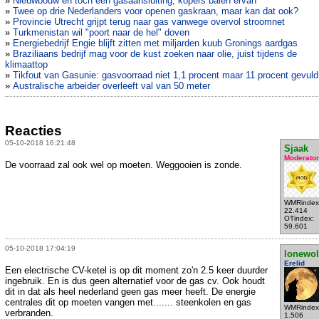
»
Nieuwbouw en toch een gasaansluiting, kopers balen ervan
»
Twee op drie Nederlanders voor openen gaskraan, maar kan dat ook?
»
Provincie Utrecht grijpt terug naar gas vanwege overvol stroomnet
»
Turkmenistan wil "poort naar de hel" doven
»
Energiebedrijf Engie blijft zitten met miljarden kuub Gronings aardgas
»
Braziliaans bedrijf mag voor de kust zoeken naar olie, juist tijdens de
klimaattop
»
Tikfout van Gasunie: gasvoorraad niet 1,1 procent maar 11 procent gevuld
»
Australische arbeider overleeft val van 50 meter
Reacties
05-10-2018 16:21:48
Sjaak
Moderator
De voorraad zal ook wel op moeten. Weggooien is zonde.
WMRindex
22.414
OTindex:
59.601
05-10-2018 17:04:19
lonewol
Erelid
Een electrische CV-ketel is op dit moment zo'n 2.5 keer duurder
ingebruik. En is dus geen alternatief voor de gas cv. Ook houdt
dit in dat als heel nederland geen gas meer heeft. De energie
centrales dit op moeten vangen met....... steenkolen en gas
WMRindex
verbranden.
1.506