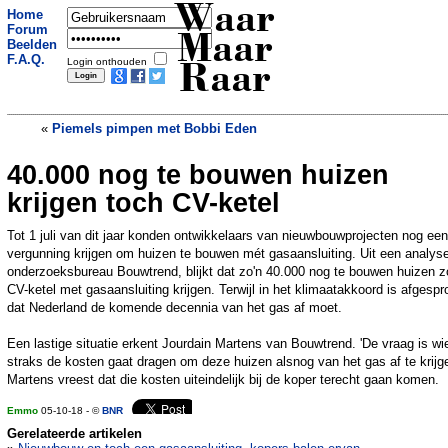
Waar
Home
Forum
Maar
Beelden
F.A.Q.
Login onthouden
Raar
«
Piemels pimpen met Bobbi Eden
40.000 nog te bouwen huizen
Dierentuin gebruikt valse pinguins
wegens een tekort aan echte
»
krijgen toch CV-ketel
Tot 1 juli van dit jaar konden ontwikkelaars van nieuwbouwprojecten nog een
vergunning krijgen om huizen te bouwen mét gasaansluiting. Uit een analys
onderzoeksbureau Bouwtrend, blijkt dat zo'n 40.000 nog te bouwen huizen z
CV-ketel met gasaansluiting krijgen. Terwijl in het klimaatakkoord is afgesp
dat Nederland de komende decennia van het gas af moet.
Een lastige situatie erkent Jourdain Martens van Bouwtrend. 'De vraag is wi
straks de kosten gaat dragen om deze huizen alsnog van het gas af te krijge
Martens vreest dat die kosten uiteindelijk bij de koper terecht gaan komen.
Emmo
05-10-18 - ©
BNR
Gerelateerde artikelen