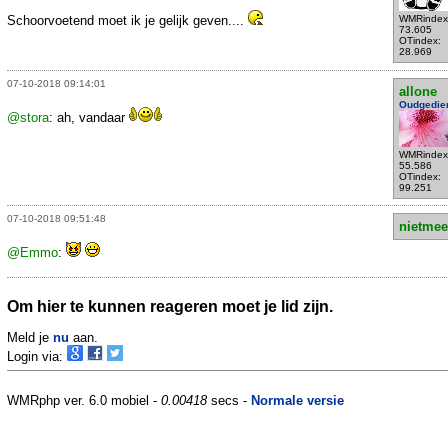
Schoorvoetend moet ik je gelijk geven....
WMRindex
73.605
OTindex:
28.969
07-10-2018 09:14:01
allone
Oudgedie
@stora
: ah, vandaar
WMRindex
55.586
OTindex:
99.251
07-10-2018 09:51:48
nietmee
@Emmo
:
Om hier te kunnen reageren moet je lid zijn.
Meld je
nu
aan.
Login via:
WMRphp ver. 6.0 mobiel -
0.00418
secs -
Normale versie