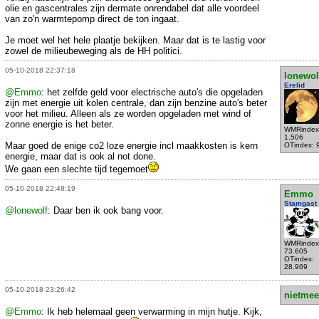
olie en gascentrales zijn dermate onrendabel dat alle voordeel
van zo'n warmtepomp direct de ton ingaat.
Je moet wel het hele plaatje bekijken. Maar dat is te lastig voor
zowel de milieubeweging als de HH politici.
05-10-2018 22:37:18
lonewol
Erelid
@Emmo
: het zelfde geld voor electrische auto's die opgeladen
zijn met energie uit kolen centrale, dan zijn benzine auto's beter
voor het milieu. Alleen als ze worden opgeladen met wind of
zonne energie is het beter.
WMRindex
1.506
Maar goed de enige co2 loze energie incl maakkosten is kern
OTindex: 
energie, maar dat is ook al not done.
We gaan een slechte tijd tegemoet
05-10-2018 22:48:19
Emmo
Stamgast
@lonewolf
: Daar ben ik ook bang voor.
WMRindex
73.605
OTindex:
28.969
05-10-2018 23:26:42
nietmee
@Emmo
: Ik heb helemaal geen verwarming in mijn hutje. Kijk,