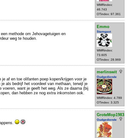
WMRindex:
46.743
OTindex: 97.361
Emmo
Stamgast
 een methode om Jehovagetuigen en
rdeur weg te houden.
WMRindex:
73.605
OTindex: 28.969
merlinswit
Oudgediende
 je af en toe olifanten poep kopen/krijgen voor je
e als bedrijf het voordeel van methaan, terwijl je
te voeren, want je geeft het weg. Als ze daarna (bij
open, dan hebben ze nog extra inkomsten ook.
WMRindex: 4.789
OTindex: 3.325
GroteMop1983
Oudgediende
 happens.