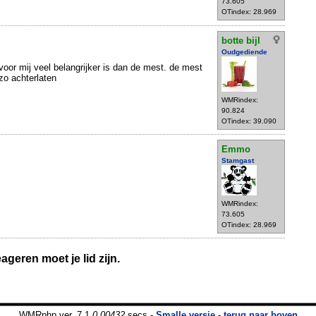
73.605
OTindex: 28.969
botte bijl
Oudgediende
oor mij veel belangrijker is dan de mest. de mest
 zo achterlaten
WMRindex:
90.824
OTindex: 39.090
Emmo
Stamgast
WMRindex:
73.605
OTindex: 28.969
geren moet je lid zijn.
WMRphp ver. 7.1
0.00432
secs -
Smalle versie
-
terug naar boven