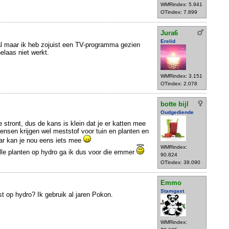
WMRindex: 5.941
OTindex: 7.899
Jura6
Erelid
al maar ik heb zojuist een TV-programma gezien
elaas niet werkt.
WMRindex: 3.151
OTindex: 2.078
botte bijl
Oudgediende
ie stront, dus de kans is klein dat je er katten mee
nsen krijgen wel meststof voor tuin en planten en
aar kan je nou eens iets mee
WMRindex:
alle planten op hydro ga ik dus voor die emmer
90.824
OTindex: 39.090
Emmo
Stamgast
st op hydro? Ik gebruik al jaren Pokon.
WMRindex: