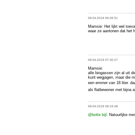
08-04-2018 06:06:51
Mamsie: Het lijkt wel toev
waar ze aantonen dat het h
08-04-2018 07:30:27
Mamsie:
alle biogassen zijn al uit d
kunt wegjagen, maar die me
een emmer van 18 liter. d
als flatbewoner met bijna 
08-04-2018 08:16:48
@botte bijl
: Natuurlijke me