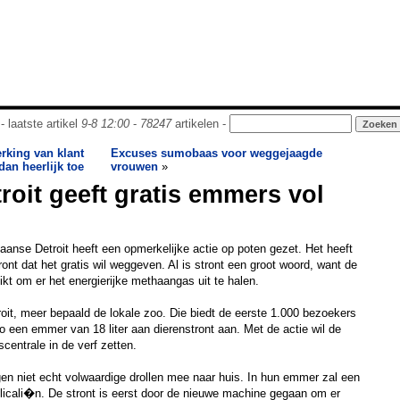
- laatste artikel
9-8 12:00
-
78247
artikelen -
rking van klant
Excuses sumobaas voor weggejaagde
dan heerlijk toe
vrouwen
»
roit geeft gratis emmers vol
kaanse Detroit heeft een opmerkelijke actie op poten gezet. Het heeft
ont dat het gratis wil weggeven. Al is stront een groot woord, want de
ikt om er het energierijke methaangas uit te halen.
troit, meer bepaald de lokale zoo. Die biedt de eerste 1.000 bezoekers
oo een emmer van 18 liter aan dierenstront aan. Met de actie wil de
scentrale in de verf zetten.
en niet echt volwaardige drollen mee naar huis. In hun emmer zal een
felicali�n. De stront is eerst door de nieuwe machine gegaan om er