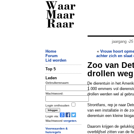
Waar
Maar
Raar
jaargang
-25
Home
«
Vrouw hoort opme
Forum
achter zich en slaat 
Lid worden
Zoo van Det
Top 5
drollen weg
Leden
Gebruikersnaam:
De dierentuin in het Ameri
1.000 emmers vol dierenstr
Wachtwoord:
drollen werden wel al gebru
Strontfans, rep je naar De
Login onthouden
van een installatie in de z
dierentuin een kleine bioga
Login via:
Wachtwoord
vergeten
.
Daarom krijgen de gelukkig
Voorwaarden &
overblijfsel zitten van de 
huisregels