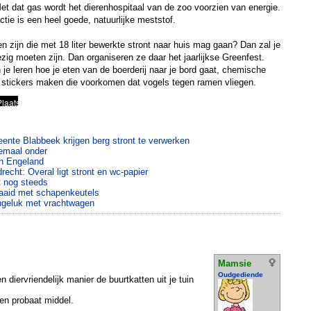
et dat gas wordt het dierenhospitaal van de zoo voorzien van energie.
actie is een heel goede, natuurlijke meststof.
n zijn die met 18 liter bewerkte stront naar huis mag gaan? Dan zal je
zig moeten zijn. Dan organiseren ze daar het jaarlijkse Greenfest.
je leren hoe je eten van de boerderij naar je bord gaat, chemische
 stickers maken die voorkomen dat vogels tegen ramen vliegen.
ente Blabbeek krijgen berg stront te verwerken
lemaal onder
n Engeland
drecht: Overal ligt stront en wc-papier
t nog steeds
aaid met schapenkeutels
ongeluk met vrachtwagen
Mamsie
Oudgediende
 diervriendelijk manier de buurtkatten uit je tuin
een probaat middel.