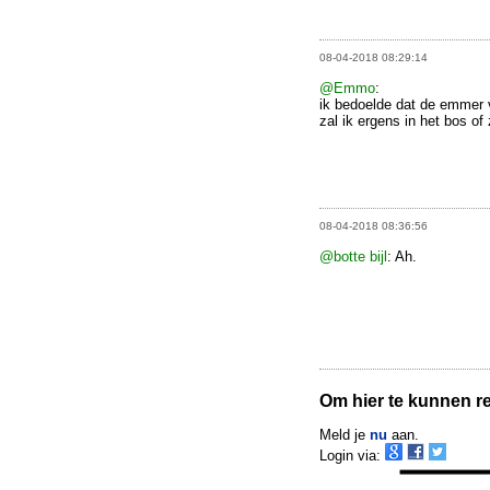
08-04-2018 08:29:14
@Emmo
:
ik bedoelde dat de emmer v
zal ik ergens in het bos of
08-04-2018 08:36:56
@botte bijl
: Ah.
Om hier te kunnen rea
Meld je
nu
aan.
Login via: