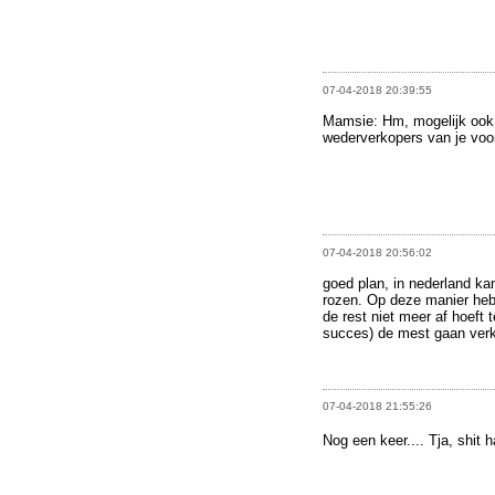
07-04-2018 20:39:55
Mamsie: Hm, mogelijk ook
wederverkopers van je voo
07-04-2018 20:56:02
goed plan, in nederland kan
rozen. Op deze manier heb j
de rest niet meer af hoeft 
succes) de mest gaan verk
07-04-2018 21:55:26
Nog een keer.... Tja, shit