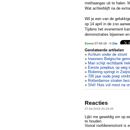
methaangas uit te halen. M
Wat achterblijft na de extr
Wil je een van de gelukkige
op 14 april in de zoo aanwe
Tijdens het evenement kan 
demonstraties bijwonen en
Emmo
07-04-18 - ©
Zita
Gerelateerde artikelen
»
Achlum onder de stront
»
Inwoners Belgische geme
»
Man schijt rechtbank he
»
Eerste poepbus op weg i
»
Riolering springt in Zwijn
»
700 jaar oude poep stink
»
Rotterdamse straten bez
»
Shit! Huis vol mest na 
Reacties
07-04-2018 20:29:45
Lijkt me geweldig om op een
te houden.
Vooral roofdierenstront is 