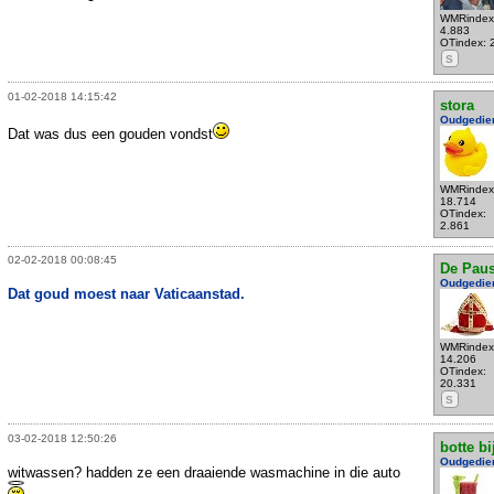
WMRindex
4.883
OTindex: 
S
01-02-2018 14:15:42
stora
Oudgedie
Dat was dus een gouden vondst
WMRindex
18.714
OTindex:
2.861
02-02-2018 00:08:45
De Pau
Oudgedie
Dat goud moest naar Vaticaanstad.
WMRindex
14.206
OTindex:
20.331
S
03-02-2018 12:50:26
botte bi
Oudgedie
witwassen? hadden ze een draaiende wasmachine in die auto