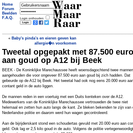
Waar
Home
Forum
Maar
Beelden
F.A.Q.
Login onthouden
Raar
«
Baby's pinda's en eieren geven kan
allergie�n voorkomen
Tweetal opgepakt met 87.500 eur
Luister hoe orka menselijke spraak
imiteert
»
aan goud op A12 bij Beek
BEEK - De Koninklijke Marechaussee heeft woensdagochtend twee manne
aangehouden die voor ongeveer 87.500 euro aan goud bij zich hadden. Dat
gebeurde op de A12 bij Beek. Het tweetal had ook nog eens 20.000 euro aa
contant geld in de auto liggen.
De mannen reden in een voertuig met een Duits kenteken over de A12.
Medewerkers van de Koninklijke Marechaussee vertrouwden de twee niet
helemaal en zetten hun auto langs de kant. Ze bleken bekenden te zijn van
Nederlandse politie en daarom werd hun wagen gecontroleerd.
Aan de bijrijderskant stond een schoudertas gevuld met 20.000 euro aan co
geld. Ook lag er 2,5 kilo goud in de auto. Volgens de politie vertegenwoordig