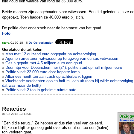
kilo goud een waarde van rond de 35.000 euro.
Beide mannen zijn aangehouden voor witwassen. Een tijd geleden zijn ze oo
opgepakt. Toen hadden ze 40.000 euro bij zich.
De politie doet onderzoek naar de herkomst van het goud.
Foto
stora
01-02-18 - ©
De Gelderlander
Gerelateerde artikelen
»
Man met 12 duizend euro opgepakt na achtervolging
»
Agenten arresteren witwasser op terugweg van cursus witwassen
»
Gezin gepakt met 4,5 miljoen euro aan goud
»
Duur ritje voor Doetinchemmer (24), politie stuit op half miljoen euro
»
Politie vindt 22.000 euro door kapotte lamp
»
Albanees heeft ton aan cash op achterbank liggen
»
Vluchtende verdachten gooien half miljoen uit raam bij wilde achtervolging
dat was maar de helft)
»
Politie vindt 2 ton in geheime ruimte auto
Reacties
01-02-2018 13:42:31
DrZiggy
Administr
"Een tijdje terug.." Ze hebben er dus niet veel van geleerd.
Blijkbaar blijft er genoeg geld over als er af en toe een (halve)
ton verloren gaat.