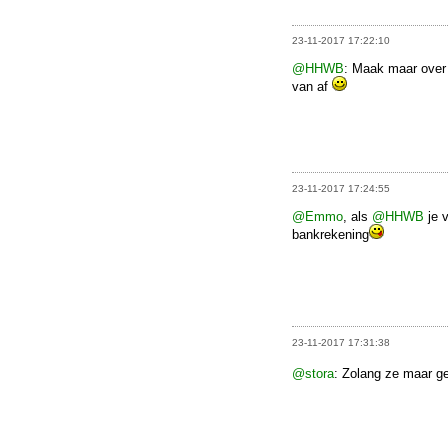
23-11-2017 17:22:10
@HHWB
: Maak maar over o
van af
23-11-2017 17:24:55
@Emmo
, als
@HHWB
je v
bankrekening
23-11-2017 17:31:38
@stora
: Zolang ze maar g