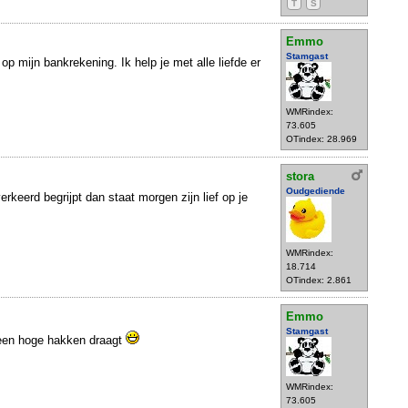
T
S
Emmo
Stamgast
p mijn bankrekening. Ik help je met alle liefde er
WMRindex:
73.605
OTindex: 28.969
stora
Oudgediende
erkeerd begrijpt dan staat morgen zijn lief op je
WMRindex:
18.714
OTindex: 2.861
Emmo
Stamgast
een hoge hakken draagt
WMRindex:
73.605