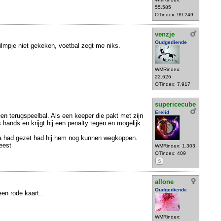
55.585
OTindex: 99.249
venzje
Oudgediende
filmpje niet gekeken, voetbal zegt me niks.
WMRindex:
22.626
OTindex: 7.917
supericecube
Erelid
 een terugspeelbal. Als een keeper die pakt met zijn
 hands en krijgt hij een penalty tegen en mogelijk
tra had gezet had hij hem nog kunnen wegkoppen.
eest
WMRindex: 1.303
OTindex: 409
S
allone
Oudgediende
een rode kaart..
WMRindex: