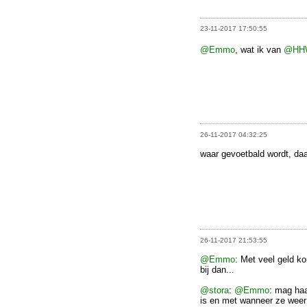
23-11-2017 17:50:55
@Emmo
, wat ik van
@HH
26-11-2017 04:32:25
waar gevoetbald wordt, daa
26-11-2017 21:53:55
@Emmo
: Met veel geld kom
bij dan...
@stora
:
@Emmo
: mag haa
is en met wanneer ze weer