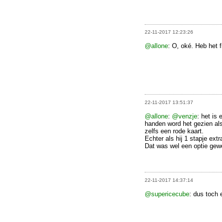
22-11-2017 12:23:26
@allone
: O, oké. Heb het 
22-11-2017 13:51:37
@allone
:
@venzje
: het is
handen word het gezien als
zelfs een rode kaart.
Echter als hij 1 stapje ex
Dat was wel een optie gew
22-11-2017 14:37:14
@supericecube
: dus toch 