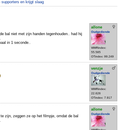
 supporters en krijgt slaag
allone
Oudgediende
e bal niet met zijn handen tegenhouden.. had hij
.
aal in 1 seconde..
WMRindex:
55.585
OTindex: 99.249
venzje
Oudgediende
WMRindex:
22.626
OTindex: 7.917
allone
Oudgediende
l te zijn, zeggen ze op het filmpje, omdat de bal
.
WMRindex: