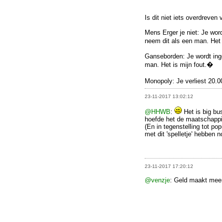
Is dit niet iets overdreven 
Mens Erger je niet: Je wor
neem dit als een man. Het 
Ganseborden: Je wordt inge
man. Het is mijn fout.�
Monopoly: Je verliest 20.0
23-11-2017 13:02:12
@HHWB
:
Het is big bu
hoefde het de maatschappij
(En in tegenstelling tot p
met dit 'spelletje' hebben 
23-11-2017 17:20:12
@venzje
: Geld maakt meer 