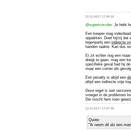
22-11-2017 17:00:10
@supericecube
: Je hebt h
Een keeper mag inderdaa
oppakken. Doet hij/zij dat w
tegenpartij een
indirecte vri
handen raakte. Kan dus ook
Er zit echter nog een maar
dreigt te gaan, mag een k
specifieke geval had hij d
maar een corner als gevolg
Een penalty is altijd een
di
altijd een indirecte vrije t
Deze regel is ooit verzonne
vroeger in de problemen k
Die mocht hem toen gewoo
22-11-2017 17:07:36
Quote:
"Ik neem dit als een man