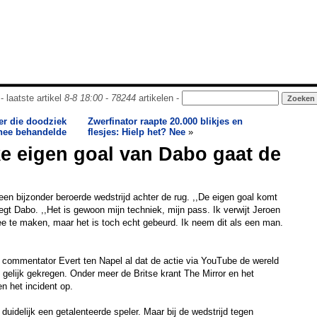
- laatste artikel
8-8 18:00
-
78244
artikelen -
er die doodziek
Zwerfinator raapte 20.000 blikjes en
thee behandelde
flesjes: Hielp het? Nee
»
e eigen goal van Dabo gaat de
een bijzonder beroerde wedstrijd achter de rug. ,,De eigen goal komt
egt Dabo. ,,Het is gewoon mijn techniek, mijn pass. Ik verwijt Jeroen
mee te maken, maar het is toch echt gebeurd. Ik neem dit als een man.
t commentator Evert ten Napel al dat de actie via YouTube de wereld
t gelijk gekregen. Onder meer de Britse krant The Mirror en het
n het incident op.
s duidelijk een getalenteerde speler. Maar bij de wedstrijd tegen