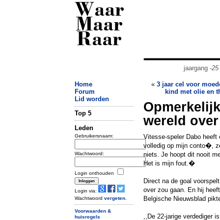
Waar
Maar
Raar
jaargang
-25
Home
«
3 jaar cel voor moed
Forum
kind met olie en 
Lid worden
Opmerkelijk
Top 5
wereld over
Leden
Gebruikersnaam:
Vitesse-speler Dabo heeft 
volledig op mijn conto�, z
Wachtwoord:
niets. Je hoopt dit nooit 
Het is mijn fout.�
Login onthouden
Direct na de goal voorspel
over zou gaan. En hij heef
Login via:
Belgische Nieuwsblad pikte
Wachtwoord
vergeten
.
Voorwaarden &
,,De 22-jarige verdediger i
huisregels