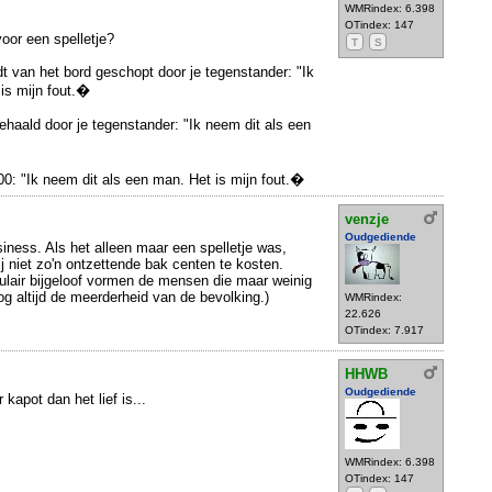
WMRindex: 6.398
OTindex: 147
voor een spelletje?
T
S
dt van het bord geschopt door je tegenstander: "Ik
is mijn fout.�
haald door je tegenstander: "Ik neem dit als een
00: "Ik neem dit als een man. Het is mijn fout.�
venzje
Oudgediende
siness. Als het alleen maar een spelletje was,
 niet zo'n ontzettende bak centen te kosten.
opulair bijgeloof vormen de mensen die maar weinig
nog altijd de meerderheid van de bevolking.)
WMRindex:
22.626
OTindex: 7.917
HHWB
Oudgediende
kapot dan het lief is...
WMRindex: 6.398
OTindex: 147