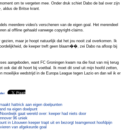
moment om te vergeten mee. Onder druk schiet Dabo de bal over zijn
 aldus de Britse krant.
dels meerdere video's verschenen van de eigen goal. Het merendeel
eren al offline gehaald vanwege copyright-claims.
 gezien, maar je hoopt natuurlijk dat het jou nooit zal overkomen. Ik
ordelijkheid, de keeper treft geen blaam��, zei Dabo na afloop bij
cuses aangeboden, want FC Groningen kwam na die fout van mij terug
t ook dat dit hoort bij voetbal. Ik moet dit snel uit mijn hoofd zetten,
 moeilijke wedstrijd in de Europa League tegen Lazio en dan wil ik er
nder
aakt hattrick aan eigen doelpunten
stand na eigen doelpunt
Noordwijk gaat wereld over: keeper had niets door
annover 96 uniek
nt in Litouwen keeper trapt uit en bezorgt teamgenoot hoofdpijn
 vieren van afgekeurde goal