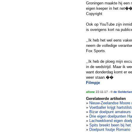
Groningen maakte hij een 
eigen keeper in het net��,
Copyright
Ook op YouTube zijn inmid
is overigens kort na public
,,Ik heb het wel eens vaker
neem de volledige verantwo
Fox Sports.
,,Ik heb de ploeg mijn ex
in de wedstrijd. Maar ik wee
want donderdag komt er een
weer staan.��
Filmpje
allone
22-11-17 - ©
de Gelderla
Gerelateerde artikelen
»
Nieuw-Zeelandse Moore m
»
Voetballer krijgt hartstil
»
Bizar doelpunt amateurs 
»
Drie eigen doelpunten H
»
Lachwekkend eigen doelpu
»
Spits breekt been bij het
»
Doelpunt foutje Romario