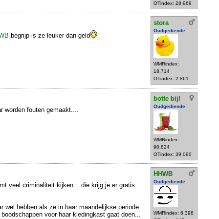
OTindex: 28.969
stora
Oudgediende
WB
begrijp is ze leuker dan geld
WMRindex:
18.714
OTindex: 2.861
botte bijl
Oudgediende
r worden fouten gemaakt....
WMRindex:
90.824
OTindex: 39.090
HHWB
Oudgediende
t veel criminaliteit kijken... die krijg je er gratis
r wel hebben als ze in haar maandelijkse periode
WMRindex: 6.398
 boodschappen voor haar kledingkast gaat doen...