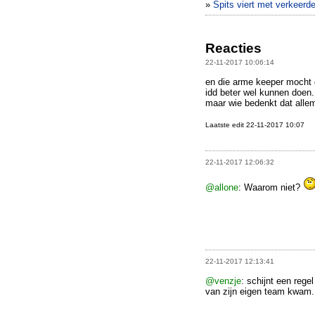
»
Spits viert met verkeerde
Reacties
22-11-2017 10:06:14
en die arme keeper mocht d
idd beter wel kunnen doen.
maar wie bedenkt dat allem
Laatste edit 22-11-2017 10:07
22-11-2017 12:06:32
@allone
: Waarom niet?
22-11-2017 12:13:41
@venzje
: schijnt een rege
van zijn eigen team kwam.