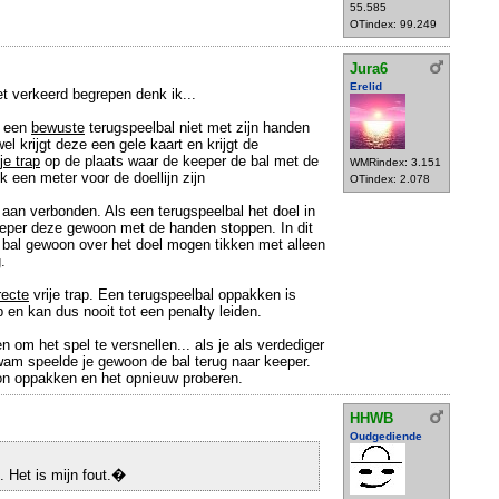
55.585
OTindex: 99.249
Jura6
Erelid
et verkeerd begrepen denk ik...
d een
bewuste
terugspeelbal niet met zijn handen
el krijgt deze een gele kaart en krijgt de
je trap
op de plaats waar de keeper de bal met de
WMRindex: 3.151
 een meter voor de doellijn zijn
OTindex: 2.078
 aan verbonden. Als een terugspeelbal het doel in
eeper deze gewoon met de handen stoppen. In dit
e bal gewoon over het doel mogen tikken met alleen
.
recte
vrije trap. Een terugspeelbal oppakken is
rap en kan dus nooit tot een penalty leiden.
n om het spel te versnellen... als je als verdediger
wam speelde je gewoon de bal terug naar keeper.
n oppakken en het opnieuw proberen.
HHWB
Oudgediende
. Het is mijn fout.�