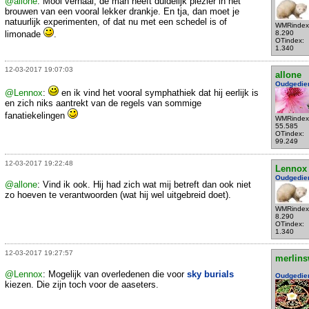
@allone
: Mooi verhaal, de man heeft duidelijk plezier in het
brouwen van een vooral lekker drankje. En tja, dan moet je
natuurlijk experimenten, of dat nu met een schedel is of
WMRindex
limonade
.
8.290
OTindex:
1.340
12-03-2017 19:07:03
allone
Oudgedie
@Lennox
:
en ik vind het vooral symphathiek dat hij eerlijk is
en zich niks aantrekt van de regels van sommige
fanatiekelingen
WMRindex
55.585
OTindex:
99.249
12-03-2017 19:22:48
Lennox
Oudgedie
@allone
: Vind ik ook. Hij had zich wat mij betreft dan ook niet
zo hoeven te verantwoorden (wat hij wel uitgebreid doet).
WMRindex
8.290
OTindex:
1.340
12-03-2017 19:27:57
merlins
@Lennox
: Mogelijk van overledenen die voor
sky burials
Oudgedie
kiezen. Die zijn toch voor de aaseters.