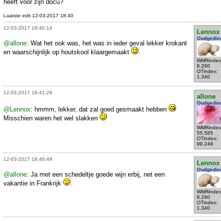
heeft voor zijn docu?
Laatste edit 12-03-2017 18:40
12-03-2017 18:40:14
Lennox
Oudgedie
@allone
: Wat het ook was, het was in ieder geval lekker krokant
en waarschijnlijk op houtskool klaargemaakt
.
WMRindex
8.290
OTindex:
1.340
12-03-2017 18:41:28
allone
Oudgedie
@Lennox
: hmmm, lekker, dat zal goed gesmaakt hebben
Misschien waren het wel slakken
WMRindex
55.585
OTindex:
99.249
12-03-2017 18:46:49
Lennox
Oudgedie
@allone
: Ja met een schedeltje goede wijn erbij, net een
vakantie in Frankrijk
.
WMRindex
8.290
OTindex:
1.340