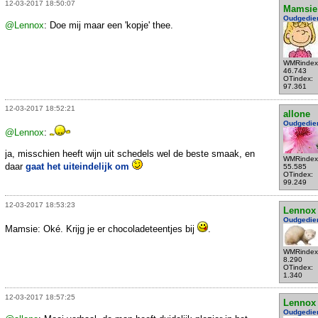
12-03-2017 18:50:07
Mamsie
Oudgedie
@Lennox
: Doe mij maar een 'kopje' thee.
WMRindex
46.743
OTindex:
97.361
12-03-2017 18:52:21
allone
Oudgedie
@Lennox
:
ja, misschien heeft wijn uit schedels wel de beste smaak, en
WMRindex
daar
gaat het uiteindelijk om
55.585
OTindex:
99.249
12-03-2017 18:53:23
Lennox
Oudgedie
Mamsie: Oké. Krijg je er chocoladeteentjes bij
.
WMRindex
8.290
OTindex:
1.340
12-03-2017 18:57:25
Lennox
Oudgedie