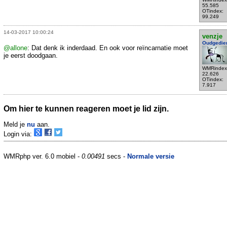
55.585
OTindex:
99.249
14-03-2017 10:00:24
venzje
Oudgedie
@allone
: Dat denk ik inderdaad. En ook voor reïncarnatie moet
je eerst doodgaan.
WMRindex
22.626
OTindex:
7.917
Om hier te kunnen reageren moet je lid zijn.
Meld je
nu
aan.
Login via:
WMRphp ver. 6.0 mobiel -
0.00491
secs -
Normale versie