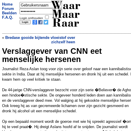
Waar
Home
Forum
Maar
Beelden
F.A.Q.
Login onthouden
Raar
«
Bredase gooide bijtende vloeistof over
zichzelf heen
Verslaggever van CNN eet
Gents stel radeloos: Er zitten elf Roma
en een hond in ons huis
»
menselijke hersenen
Journalist Reza Aslan toog voor zijn serie over geloof naar een kannibalisti
sekte in India. Daar at hij menselijke hersenen en dronk hij uit een schedel.
kwam hem op veel kritiek te staan.
De 44-jarige CNN-verslaggever bezocht voor zijn serie �Believer� de Aghor
een hindoe�stische sekte. De ongeveer honderd leden doen aan kannibali
en de verslaggever deed mee. Vol walging at hij gekookte menselijke herse
Ook kreeg hij as van gecremeerde lichamen over zijn gezicht gesmeerd en
dronk hij alcohol uit een menselijke schedel.
Op een bepaald moment wordt de goeroe met wie hij spreekt agressief �o
hij te veel praat�. Hij dreigt Aslans hoofd af te snijden. De journalist wordt