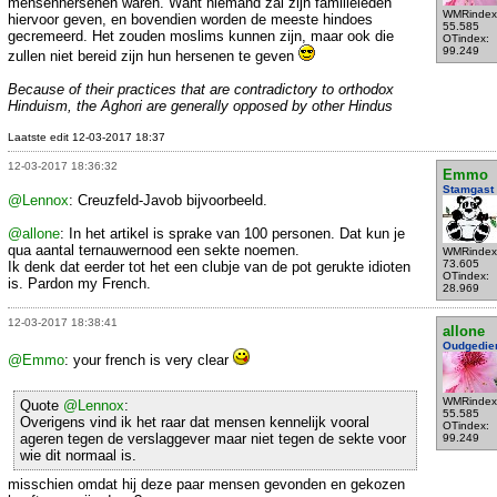
mensenhersenen waren. Want niemand zal zijn familieleden
WMRindex
hiervoor geven, en bovendien worden de meeste hindoes
55.585
gecremeerd. Het zouden moslims kunnen zijn, maar ook die
OTindex:
99.249
zullen niet bereid zijn hun hersenen te geven
Because of their practices that are contradictory to orthodox
Hinduism, the Aghori are generally opposed by other Hindus
Laatste edit 12-03-2017 18:37
12-03-2017 18:36:32
Emmo
Stamgast
@Lennox
: Creuzfeld-Javob bijvoorbeeld.
@allone
: In het artikel is sprake van 100 personen. Dat kun je
qua aantal ternauwernood een sekte noemen.
WMRindex
73.605
Ik denk dat eerder tot het een clubje van de pot gerukte idioten
OTindex:
is. Pardon my French.
28.969
12-03-2017 18:38:41
allone
Oudgedie
@Emmo
: your french is very clear
WMRindex
Quote
@Lennox
:
55.585
Overigens vind ik het raar dat mensen kennelijk vooral
OTindex:
ageren tegen de verslaggever maar niet tegen de sekte voor
99.249
wie dit normaal is.
misschien omdat hij deze paar mensen gevonden en gekozen