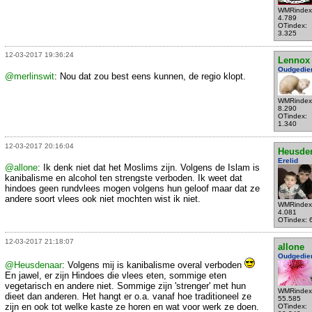
WMRindex
4.789
OTindex:
3.325
12-03-2017 19:36:24
Lennox
Oudgedie
@merlinswit
: Nou dat zou best eens kunnen, de regio klopt.
WMRindex
8.290
OTindex:
1.340
12-03-2017 20:16:04
Heusde
Erelid
@allone
: Ik denk niet dat het Moslims zijn. Volgens de Islam is
kanibalisme en alcohol ten strengste verboden. Ik weet dat
hindoes geen rundvlees mogen volgens hun geloof maar dat ze
andere soort vlees ook niet mochten wist ik niet.
WMRindex
4.081
OTindex: 
12-03-2017 21:18:07
allone
Oudgedie
@Heusdenaar
: Volgens mij is kanibalisme overal verboden
En jawel, er zijn Hindoes die vlees eten, sommige eten
vegetarisch en andere niet. Sommige zijn 'strenger' met hun
WMRindex
dieet dan anderen. Het hangt er o.a. vanaf hoe traditioneel ze
55.585
zijn en ook tot welke kaste ze horen en wat voor werk ze doen.
OTindex: