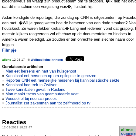
bloednerveus en vraagt zijn productieteam om te stoppen. �Ik heb het gevo
dat dit misschien een vergissing was�, fluistert hij.
Aslan kondigde de reportage, die zondag op CNN is uitgezonden, op Faceb
aan met: �Wil je graag weten hoe de hersenen van een dode smaken? Naa
houtskool. Ze waren lekker krokant.� Lang niet iedereen vond dat grappig.
meeste kijkers reageerden vol afschuw op de documentaire en hindoes in
Amerika waren beledigd. Ze zouden er ten onrechte een slechte naam door
krijgen.
Filmpje
allone
12-03-17 - ©
Welingelichte kringen
Gerelateerde artikelen
»
Man eet hersens en hart van huisgenoot
»
Kannibaal eet hersenen op om epilepsie te genezen
»
Reporter CNN eet menselijke hersenen bij kannibalistische sekte
»
Kannibaal had trek in Zwitser
»
Twee kannibalen gevat in Rusland
»
Man maakt tacos van geamputeerde voet
»
Voedselrel bij neonazi-proces
»
Journalist zet zakenman aan tot zelfmoord op tv
Reacties
12-03-2017 18:27:47
allone
Oudgedie