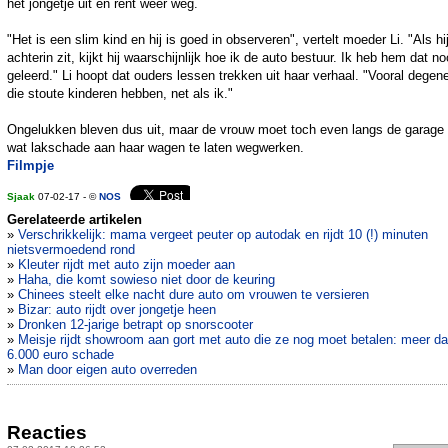
het jongetje uit en rent weer weg.
"Het is een slim kind en hij is goed in observeren", vertelt moeder Li. "Als hi
achterin zit, kijkt hij waarschijnlijk hoe ik de auto bestuur. Ik heb hem dat no
geleerd." Li hoopt dat ouders lessen trekken uit haar verhaal. "Vooral degen
die stoute kinderen hebben, net als ik."
Ongelukken bleven dus uit, maar de vrouw moet toch even langs de garage
wat lakschade aan haar wagen te laten wegwerken.
Filmpje
Sjaak
07-02-17 - ©
NOS
Gerelateerde artikelen
»
Verschrikkelijk: mama vergeet peuter op autodak en rijdt 10 (!) minuten
nietsvermoedend rond
»
Kleuter rijdt met auto zijn moeder aan
»
Haha, die komt sowieso niet door de keuring
»
Chinees steelt elke nacht dure auto om vrouwen te versieren
»
Bizar: auto rijdt over jongetje heen
»
Dronken 12-jarige betrapt op snorscooter
»
Meisje rijdt showroom aan gort met auto die ze nog moet betalen: meer d
6.000 euro schade
»
Man door eigen auto overreden
Reacties