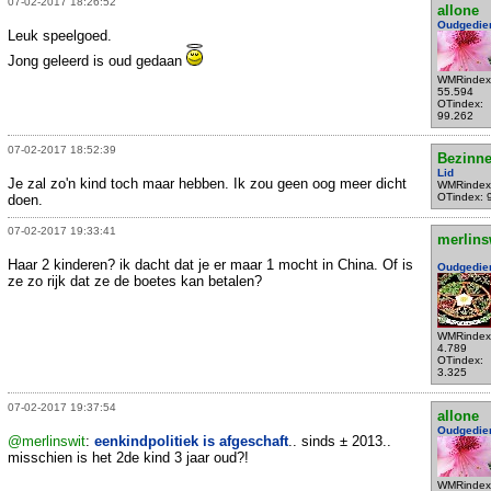
07-02-2017 18:26:52
allone
Oudgedie
Leuk speelgoed.
Jong geleerd is oud gedaan
WMRindex
55.594
OTindex:
99.262
07-02-2017 18:52:39
Bezinne
Lid
Je zal zo'n kind toch maar hebben. Ik zou geen oog meer dicht
WMRindex
OTindex: 
doen.
07-02-2017 19:33:41
merlins
Haar 2 kinderen? ik dacht dat je er maar 1 mocht in China. Of is
Oudgedie
ze zo rijk dat ze de boetes kan betalen?
WMRindex
4.789
OTindex:
3.325
07-02-2017 19:37:54
allone
Oudgedie
@merlinswit
:
eenkindpolitiek is afgeschaft
.. sinds ± 2013..
misschien is het 2de kind 3 jaar oud?!
WMRindex