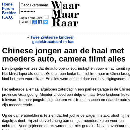
Waar
Home
Forum
Maar
Beelden
F.A.Q.
Login onthouden
Raar
«
Twee Zwitserse kinderen
geelektrocuteerd in bad
Chinese jongen aan de haal met
Apeldoorse seniorenpartij wil
afvalbakken voor warme poep
»
moeders auto, camera filmt alles
Een jongetje van zes dat de auto openbliept, instapt en voor- en achteruit rij
Het klinkt bijna als een sc�ne uit een leuke familiefilm, maar in China kree
kind het toch voor elkaar. En alles werd gefilmd door een beveiligingscamer
Het gebeurde allemaal afgelopen zaterdag in een parkeergarage in de Chine
provincie Guangdong. Moeder Li deed een dutje en haar twee kinderen keke
televisie. Tot haar jongste telg stiekem wist te ontsnappen en naar de auto 
zijn moeder rende.
Op de camerabeelden is te zien dat het jochie de wagen instapt, alsof hij he
dagelijks doet. Hij zet de verlichting aan en rijdt meerdere keren voor- en
achteruit. Voorbijrijdende auto's worden net niet geraakt. Na zijn avontuur st