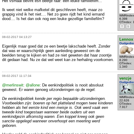
Het vsrhaal bevint esn beetje raar: een leuke familiefilm...
Ik weet niet welke mafketel dit geschfeven heeft, maar zo
grappig vind ik het niet.... Net zo goex rijdt het kind iemand
WMRindex
dood.... Is het dan ook nog een leuke gezellige familiefilm?
6.398
OTindex: 
T
S
08-02-2017 04:13:27
Lennox
Oudgedie
Eigenlijk maar goed dat ze een beetje lakschade heeft. Zonder
dat was er waarschijnlijk geen aanleiding geweest om de
beelden terug te kijken en had ze niet geweten dat haar zoontje
WMRindex
dit gedaan had. Nu ze dat wel weet kan ze herhaling voorkomen.
8.290
OTindex:
1.340
08-02-2017 11:17:34
venzje
Oudgedie
@merlinswit
:
@allone
: De eenkindpolitiek is nooit absoluut
geweest. Er waren genoeg uitzonderingen op de regel:
WMRindex
De eenkindpolitiek kende per regio bepaalde uitzonderingen.
22.626
Voorbeelden zijn: boeren op het platteland mogen twee kinderen
OTindex:
hebben als het eerste kind een meisje is. Ook werd vaak een
7.917
tweede kind toegestaan wanneer beide ouders uit een
eenkindgezin afkomstig waren. Een koppel kreeg ook geen
sanctie opgelegd wanneer onverhoopt een meerling werd
geboren.