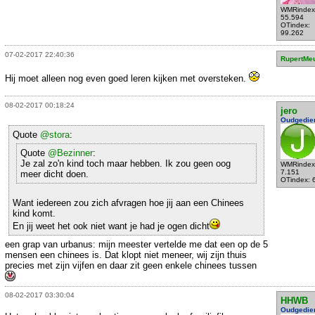
WMRindex
55.594
OTindex:
99.262
07-02-2017 22:40:36
RupertMe
Hij moet alleen nog even goed leren kijken met oversteken.
08-02-2017 00:18:24
jero
Oudgedie
Quote
@stora
:
Quote
@Bezinner
:
Je zal zo'n kind toch maar hebben. Ik zou geen oog
WMRindex
7.151
meer dicht doen.
OTindex: 
Want iedereen zou zich afvragen hoe jij aan een Chinees
kind komt.
En jij weet het ook niet want je had je ogen dicht
een grap van urbanus: mijn meester vertelde me dat een op de 5
mensen een chinees is. Dat klopt niet meneer, wij zijn thuis
precies met zijn vijfen en daar zit geen enkele chinees tussen
08-02-2017 03:30:04
HHWB
Oudgedie