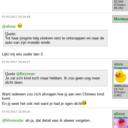
55.594
OTindex:
99.262
07-02-2017 20:16:49
Monteur
@allone
:
Quote:
Tot haar jongste telg stiekem wist te ontsnappen en naar de
auto van zijn moeder rende.
Lijkt mij iets ouder dan 3.
07-02-2017 20:40:27
stora
Oudgedie
Quote
@Bezinner
:
Je zal zo'n kind toch maar hebben. Ik zou geen oog meer
dicht doen.
WMRindex
18.714
OTindex:
Want iedereen zou zich afvragen hoe jij aan een Chinees kind
2.861
komt.
En jij weet het ook niet want je had je ogen dicht
07-02-2017 21:00:20
allone
Oudgedie
@Monteurtje
: ah ja, dat detail was ik alweer vergeten..