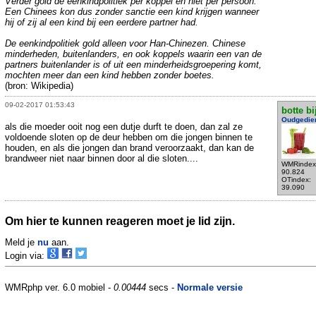
Verder gold de eenkindpolitiek per koppel en niet per persoon.
Een Chinees kon dus zonder sanctie een kind krijgen wanneer
hij of zij al een kind bij een eerdere partner had.
De eenkindpolitiek gold alleen voor Han-Chinezen. Chinese
minderheden, buitenlanders, en ook koppels waarin een van de
partners buitenlander is of uit een minderheidsgroepering komt,
mochten meer dan een kind hebben zonder boetes.
(bron: Wikipedia)
09-02-2017 01:53:43
botte bi
Oudgedie
als die moeder ooit nog een dutje durft te doen, dan zal ze
voldoende sloten op de deur hebben om die jongen binnen te
houden, en als die jongen dan brand veroorzaakt, dan kan de
brandweer niet naar binnen door al die sloten....
WMRindex
90.824
OTindex:
39.090
Om hier te kunnen reageren moet je lid zijn.
Meld je
nu
aan.
Login via:
WMRphp ver. 6.0 mobiel -
0.00444
secs -
Normale versie