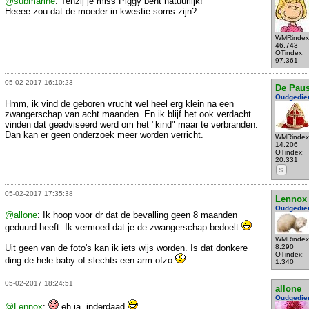
@submarine
: Tenzij je miss Piggy bent natuurlijk!
Heeee zou dat de moeder in kwestie soms zijn?
WMRindex
46.743
OTindex:
97.361
05-02-2017 16:10:23
De Pau
Oudgedie
Hmm, ik vind de geboren vrucht wel heel erg klein na een
zwangerschap van acht maanden. En ik blijf het ook verdacht
vinden dat geadviseerd werd om het "kind" maar te verbranden.
Dan kan er geen onderzoek meer worden verricht.
WMRindex
14.206
OTindex:
20.331
S
05-02-2017 17:35:38
Lennox
Oudgedie
@allone
: Ik hoop voor dr dat de bevalling geen 8 maanden
geduurd heeft. Ik vermoed dat je de zwangerschap bedoelt
.
WMRindex
Uit geen van de foto's kan ik iets wijs worden. Is dat donkere
8.290
OTindex:
ding de hele baby of slechts een arm ofzo
.
1.340
05-02-2017 18:24:51
allone
Oudgedie
@Lennox
:
eh ja, inderdaad