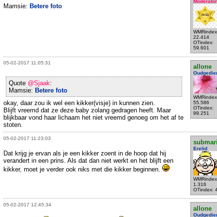
Moderator
Mamsie:
Betere foto
WMRindex
22.414
OTindex:
59.601
05-02-2017 11:05:31
allone
Oudgedie
Quote
@Sjaak
:
Mamsie:
Betere foto
WMRindex
okay, daar zou ik wel een kikker(visje) in kunnen zien.
55.586
OTindex:
Blijft vreemd dat ze deze baby zolang gedragen heeft. Maar
99.251
blijkbaar vond haar lichaam het niet vreemd genoeg om het af te
stoten.
05-02-2017 11:23:03
submar
Erelid
Dat krijg je ervan als je een kikker zoent in de hoop dat hij
verandert in een prins. Als dat dan niet werkt en het blijft een
kikker, moet je verder ook niks met die kikker beginnen.
WMRindex
1.316
OTindex: 
05-02-2017 12:45:34
allone
Oudgedie