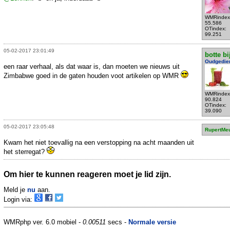
WMRindex
55.586
OTindex:
99.251
05-02-2017 23:01:49
botte bi
Oudgedie
een raar verhaal, als dat waar is, dan moeten we nieuws uit
Zimbabwe goed in de gaten houden voot artikelen op WMR
WMRindex
90.824
OTindex:
39.090
05-02-2017 23:05:48
RupertMe
Kwam het niet toevallig na een verstopping na acht maanden uit
het sterregat?
Om hier te kunnen reageren moet je lid zijn.
Meld je
nu
aan.
Login via:
WMRphp ver. 6.0 mobiel -
0.00511
secs -
Normale versie