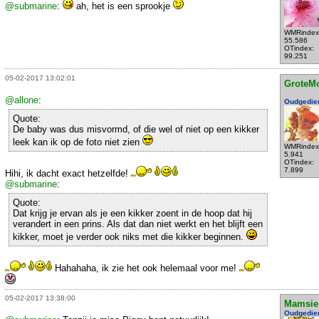
@submarine
:
ah, het is een sprookje
WMRindex
55.586
OTindex:
99.251
05-02-2017 13:02:01
GroteM
@allone
:
Oudgedie
Quote:
De baby was dus misvormd, of die wel of niet op een kikker
leek kan ik op de foto niet zien
WMRindex
5.941
OTindex:
7.899
Hihi, ik dacht exact hetzelfde!
@submarine
:
Quote:
Dat krijg je ervan als je een kikker zoent in de hoop dat hij
verandert in een prins. Als dat dan niet werkt en het blijft een
kikker, moet je verder ook niks met die kikker beginnen.
Hahahaha, ik zie het ook helemaal voor me!
05-02-2017 13:38:00
Mamsie
Oudgedie