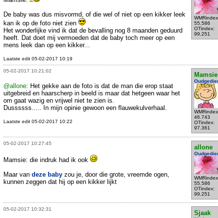
De baby was dus misvormd, of die wel of niet op een kikker leek
WMRindex
kan ik op de foto niet zien
55.586
OTindex:
Het wonderlijke vind ik dat de bevalling nog 8 maanden geduurd
99.251
heeft. Dat doet mij vermoeden dat de baby toch meer op een
mens leek dan op een kikker...
Laatste edit 05-02-2017 10:19
05-02-2017 10:21:02
Mamsie
Oudgedie
@allone
: Het gekke aan de foto is dat de man die erop staat
uitgebreid en haarscherp in beeld is maar dat hetgeen waar het
om gaat wazig en vrijwel niet te zien is.
Dussssss..... In mijn opinie gewoon een flauwekulverhaal.
WMRindex
46.743
Laatste edit 05-02-2017 10:22
OTindex:
97.361
05-02-2017 10:27:45
allone
Oudgedie
Mamsie: die indruk had ik ook
Maar van
deze baby
zou je, door die grote, vreemde ogen,
WMRindex
kunnen zeggen dat hij op een kikker lijkt
55.586
OTindex:
99.251
05-02-2017 10:32:31
Sjaak