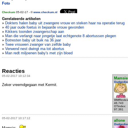
Foto
Checkum
05-02-17 - ©
www.checkum.nl
Gerelateerde artikelen
»
Dokters halen baby uit zwangere vrouw en steken haar na operatie terug
»
40 jaar oude foetus in bejaarde vrouw gevonden
»
Kikkers toonden zwangerschap aan
»
Man die verlangt naar jongetje laat echtgenote 8 abortussen plegen
»
Botresten baby uit buik na 36 jaar
»
Twee vrouwen zwanger van zelfde baby
»
Verwend nest dwingt ma tot abortus
»
Man redt miljoenen baby's met zijn bloed
Reacties
05-02-2017 10:12:34
Mamsie
Oudgedie
Zeker vreemdgegaan met Kermit.
WMRindex
46.743
OTindex:
97.361
05-02-2017 10:17:12
allone
Oudgedie
Mamsie: