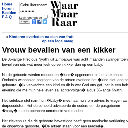
Waar
Home
Forum
Maar
Beelden
F.A.Q.
Login onthouden
Raar
«
Kinderen overleden na eten van fruit
op een lege maag
Vrouw bevallen van een kikker
Amsterdamse agent scheldt boete kwijt
om wel heel bijzondere reden
»
De 36-jarige Precious Nyathi uit Zimbabwe was acht maanden zwanger toen
beviel van iets wat meer leek op een kikker dan op een baby.
Na de geboorte werden moeder en �kind� opgenomen in het ziekenhuis,
Ondanks wanhopige pogingen van de artsen overleed het �kind niet lang n
geboorte. �Ik verwachtte een kind en dit is wat God ons gaf, het is een hel
ervaring die me mijn hele leven zal achtervolgen� aldus 36-jarige Nyathi.
Het radeloze stel nam hun �baby� mee naar huis om advies te vragen aa
dorpsoudsten. Het dorpshoofd adviseerde de ouders om de pasgeboren
�baby� in een openbare ceremonie verbranden.
Het ziekenhuis die de geboorte bevestigde heeft geen medische verklaring 
de ongewone geboorte. �De artsen staan voor een raadsel�.