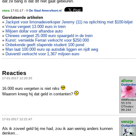
dat ze bang is dat dit niet gaat gebeuren.
stora
17-01-17 - ©
De Stad Amersfoort.nl
Gerelateerde artikelen
»
Jackpot voor limonadeverkoper Jeremy (11) na oplichting met $100-biljet
»
Vrouw vergeet 13.000 euro in trein
»
Miljoen dollar voor aftandse auto
»
Chinees vergeet 25.000 euro spaargeld in de trein
»
Kunst: vernielde Ferrari verkocht voor $250.000
»
Onbekende geeft slapende student 100 pond
»
Man laat 100.000 euro op autodak liggen en rijdt weg
»
Duiventil verkocht voor 1,367 miljoen euro
Reacties
17-01-2017 12:20:20
allone
Oudgedie
16.000 euro vergeten is niet niks
Waarom kreeg hij dat geld in contanten?
WMRindex
55.576
OTindex:
99.244
17-01-2017 12:21:47
venzje
Oudgedie
Als ik zoveel geld bij me had, zou ik aan weinig anders kunnen
denken...