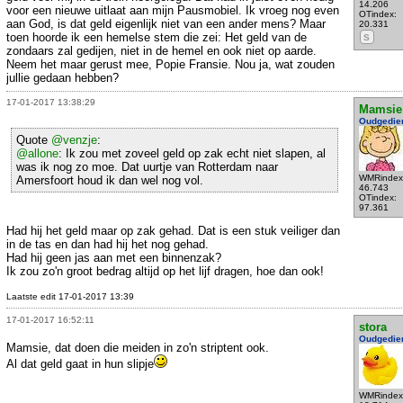
14.206
voor een nieuwe uitlaat aan mijn Pausmobiel. Ik vroeg nog even
OTindex:
aan God, is dat geld eigenlijk niet van een ander mens? Maar
20.331
toen hoorde ik een hemelse stem die zei: Het geld van de
S
zondaars zal gedijen, niet in de hemel en ook niet op aarde.
Neem het maar gerust mee, Popie Fransie. Nou ja, wat zouden
jullie gedaan hebben?
17-01-2017 13:38:29
Mamsie
Oudgedie
Quote
@venzje
:
@allone
: Ik zou met zoveel geld op zak echt niet slapen, al
was ik nog zo moe. Dat uurtje van Rotterdam naar
WMRindex
Amersfoort houd ik dan wel nog vol.
46.743
OTindex:
97.361
Had hij het geld maar op zak gehad. Dat is een stuk veiliger dan
in de tas en dan had hij het nog gehad.
Had hij geen jas aan met een binnenzak?
Ik zou zo'n groot bedrag altijd op het lijf dragen, hoe dan ook!
Laatste edit 17-01-2017 13:39
17-01-2017 16:52:11
stora
Oudgedie
Mamsie, dat doen die meiden in zo'n striptent ook.
Al dat geld gaat in hun slipje
WMRindex