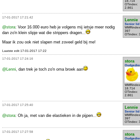
18.714
OTindex:
2.861
17-01-2017 17:21:42
Lennie
Senior lid
@stora
: Voor 16.000 euro heb je volgens mij ietsje meer nodig
WMRindex
397
dan zo'n klein slipje wat die strippers dragen...
OTindex: 
Maar ik zou ook niet slapen met zoveel geld bij me!
Laatste edit 17-01-2017 17:22
17-01-2017 17:24:16
stora
Oudgedie
@Lenni
, dan trek je toch zo'n oma broek aan
WMRindex
18.714
OTindex:
2.861
17-01-2017 17:25:40
Lennie
Senior lid
@stora
: Oh ja, met van die elastieken in de pijpen...
WMRindex
397
OTindex: 
17-01-2017 17:27:58
stora
Oudgedie