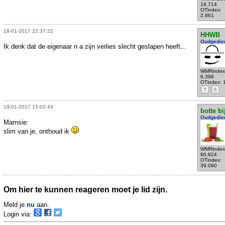
18.714
OTindex:
2.861
18-01-2017 22:37:22
HHWB
Oudgedie
Ik denk dat de eigenaar n a zijn verlies slecht geslapen heeft...
WMRindex
6.398
OTindex: 
T
S
19-01-2017 15:02:43
botte bi
Oudgedie
Mamsie:
slim van je, onthoud ik
WMRindex
90.824
OTindex:
39.090
Om hier te kunnen reageren moet je lid zijn.
Meld je
nu
aan.
Login via: