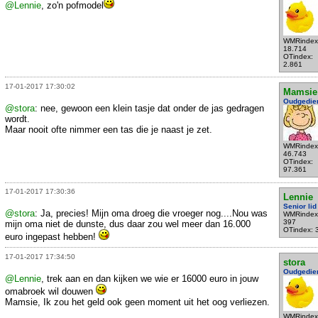
@Lennie
, zo'n pofmodel
WMRindex
18.714
OTindex:
2.861
17-01-2017 17:30:02
Mamsie
Oudgedie
@stora
: nee, gewoon een klein tasje dat onder de jas gedragen
wordt.
Maar nooit ofte nimmer een tas die je naast je zet.
WMRindex
46.743
OTindex:
97.361
17-01-2017 17:30:36
Lennie
Senior lid
@stora
: Ja, precies! Mijn oma droeg die vroeger nog....Nou was
WMRindex
397
mijn oma niet de dunste, dus daar zou wel meer dan 16.000
OTindex: 
euro ingepast hebben!
17-01-2017 17:34:50
stora
Oudgedie
@Lennie
, trek aan en dan kijken we wie er 16000 euro in jouw
omabroek wil douwen
Mamsie, Ik zou het geld ook geen moment uit het oog verliezen.
WMRindex