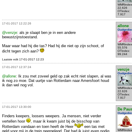
WMRindex
22.626
OTindex:
7.917
17-01-2017 12:22:26
allone
Oudgedie
@venzje
: als je slaapt ben je in een andere
bewustzijnstoestand.
WMRindex
Maar waar had hij die tas? Had hij die niet op zijn schoot, of
55.576
dicht tegen zich aan?
OTindex:
99.244
Laatste edit 17-01-2017 12:23
17-01-2017 12:37:24
venzje
Oudgedie
@allone
: Ik zou met zoveel geld op zak echt niet slapen, al was
ik nog zo moe. Dat uurtje van Rotterdam naar Amersfoort houd
ik dan wel nog vol.
WMRindex
22.626
OTindex:
7.917
17-01-2017 13:30:00
De Pau
Oudgedie
Finders keepers, loosers weepers. Ja mensen, niet verder
vertellen hoor
, maar ik kwam juist bij de bisschop van
Rotterdam vandaan en toen heeft de Heer
een tas met
WMRindex
geld voor mij in de trein neergelegd. Dat had ik juist even nodig