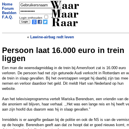
Waar
Home
Forum
Maar
Beelden
F.A.Q.
Login onthouden
Raar
«
Lawine-airbag redt leven
Persoon laat 16.000 euro in trein
Mysterieuze lichtzuilen aan de hemel in
Canada
»
liggen
Een man die woensdagmiddag in de trein bij Amersfoort zat is 16.000 euro
verloren. De persoon had net zijn getunede Audi verkocht in Rotterdam en w
de trein in slaap gevallen. Bij het overstappen vergat hij daarbij zijn tas mee
nemen en verloor daardoor het geld. Dit meldt Hart van Nederland op hun
website.
Aan het televisieprogramma vertelt Mariska Berendsen, een vriendin van d
die anoniem wil blijven, haar verhaal. ,,Het was een lange reis en hij heeft v
aan zijn hoofd dus daarom was hij in slaap gevallen."
Inmiddels is er aangifte gedaan bij de politie en ook de NS is van de vermis
op de hoogte. Berendsen geeft aan dat ze hoopt dat er goed nieuws komt, 