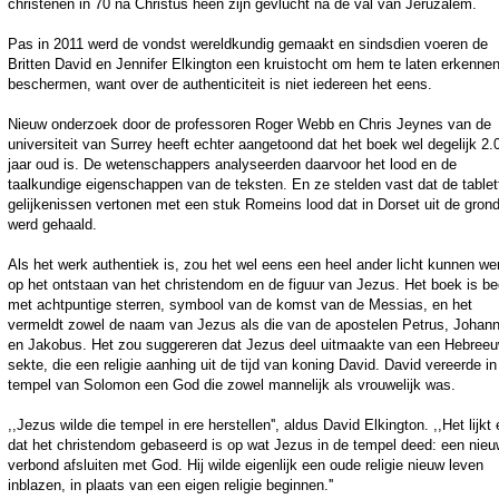
christenen in 70 na Christus heen zijn gevlucht na de val van Jeruzalem.
Pas in 2011 werd de vondst wereldkundig gemaakt en sindsdien voeren de
Britten David en Jennifer Elkington een kruistocht om hem te laten erkenne
beschermen, want over de authenticiteit is niet iedereen het eens.
Nieuw onderzoek door de professoren Roger Webb en Chris Jeynes van de
universiteit van Surrey heeft echter aangetoond dat het boek wel degelijk 2.
jaar oud is. De wetenschappers analyseerden daarvoor het lood en de
taalkundige eigenschappen van de teksten. En ze stelden vast dat de tablet
gelijkenissen vertonen met een stuk Romeins lood dat in Dorset uit de gron
werd gehaald.
Als het werk authentiek is, zou het wel eens een heel ander licht kunnen we
op het ontstaan van het christendom en de figuur van Jezus. Het boek is b
met achtpuntige sterren, symbool van de komst van de Messias, en het
vermeldt zowel de naam van Jezus als die van de apostelen Petrus, Johan
en Jakobus. Het zou suggereren dat Jezus deel uitmaakte van een Hebree
sekte, die een religie aanhing uit de tijd van koning David. David vereerde in
tempel van Solomon een God die zowel mannelijk als vrouwelijk was.
,,Jezus wilde die tempel in ere herstellen'', aldus David Elkington. ,,Het lijkt
dat het christendom gebaseerd is op wat Jezus in de tempel deed: een nieu
verbond afsluiten met God. Hij wilde eigenlijk een oude religie nieuw leven
inblazen, in plaats van een eigen religie beginnen.''