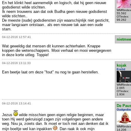
En het klinkt heel aannemelijk en logisch, dat hij geen nieuwe
godsdienst wilde stichten.
WMRindex
Ik neem trouwens aan dat ook Budha geen nieuwe godsdienst
55.592
wilde stichten..
OTindex:
De meeste (oude) godsdiensten zijn waarschijnlijk niet gesticht,
99.262
maar langzaam ontstaan.. als een nieuwe tak aan een oude
stam.
04-12-2016 12:57:41
nietmee
Wat geweldig dat mensen dit kunnen achterhalen. Knappe
koppen die wetenschappers. Mooi verhaal en mooi weergegeven
in deze korte uitleg. Toppie!
04-12-2016 13:11:33
kojak
Erelid
Een beetje laat om deze "fout" nu nog te gaan herstellen.
WMRindex
2.665
OTindex:
1.934
04-12-2016 13:14:41
De Pau
Oudgedie
Jezus
wilde misschien geen eigen religie beginnen, maar
toen Hij werd gekruisigd zagen zijn volgelingen geen andere
weg. Nou ja, zoiets dan. Ik moet er toch niet aan denken dat ik
WMRindex
mijn boeltje wel kan inpakken
. Dan raak ik ook mijn
14.206