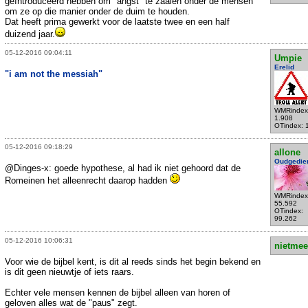
geïntroduceerd hebben om "angst" te zaaien onder de mensen
om ze op die manier onder de duim te houden.
Dat heeft prima gewerkt voor de laatste twee en een half
duizend jaar.
05-12-2016 09:04:11
Umpie
Erelid
"i am not the messiah"
WMRindex
1.908
OTindex: 
05-12-2016 09:18:29
allone
Oudgedie
@Dinges-x: goede hypothese, al had ik niet gehoord dat de
Romeinen het alleenrecht daarop hadden
WMRindex
55.592
OTindex:
99.262
05-12-2016 10:06:31
nietmee
Voor wie de bijbel kent, is dit al reeds sinds het begin bekend en
is dit geen nieuwtje of iets raars.
Echter vele mensen kennen de bijbel alleen van horen of
geloven alles wat de "paus" zegt.