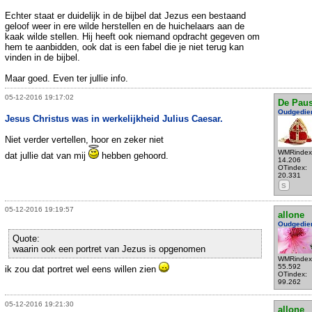
Echter staat er duidelijk in de bijbel dat Jezus een bestaand
geloof weer in ere wilde herstellen en de huichelaars aan de
kaak wilde stellen. Hij heeft ook niemand opdracht gegeven om
hem te aanbidden, ook dat is een fabel die je niet terug kan
vinden in de bijbel.
Maar goed. Even ter jullie info.
05-12-2016 19:17:02
De Pau
Oudgedie
Jesus Christus was in werkelijkheid Julius Caesar.
Niet verder vertellen, hoor en zeker niet
WMRindex
dat jullie dat van mij
hebben gehoord.
14.206
OTindex:
20.331
S
05-12-2016 19:19:57
allone
Oudgedie
Quote:
waarin ook een portret van Jezus is opgenomen
WMRindex
55.592
ik zou dat portret wel eens willen zien
OTindex:
99.262
05-12-2016 19:21:30
allone