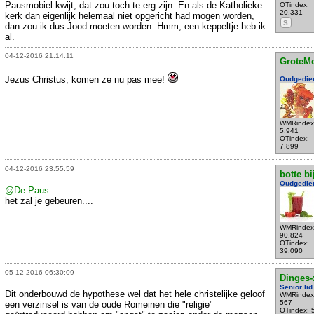
Pausmobiel kwijt, dat zou toch te erg zijn. En als de Katholieke
OTindex:
20.331
kerk dan eigenlijk helemaal niet opgericht had mogen worden,
S
dan zou ik dus Jood moeten worden. Hmm, een keppeltje heb ik
al.
04-12-2016 21:14:11
GroteM
Jezus Christus, komen ze nu pas mee!
Oudgedie
WMRindex
5.941
OTindex:
7.899
04-12-2016 23:55:59
botte bi
Oudgedie
@De Paus
:
het zal je gebeuren....
WMRindex
90.824
OTindex:
39.090
05-12-2016 06:30:09
Dinges-
Senior lid
Dit onderbouwd de hypothese wel dat het hele christelijke geloof
WMRindex
567
een verzinsel is van de oude Romeinen die "religie"
OTindex: 