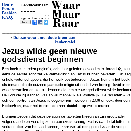
Waar
Home
Forum
Maar
Beelden
F.A.Q.
Login onthouden
Raar
«
Duitser woont met dode broer aan
keukentafel
Jezus wilde geen nieuwe
Ruzie om Chinese mummie in
Nederland
»
godsdienst beginnen
Een boek met loden pagina's, acht jaar geleden gevonden in Jordani�, zou 
eens de eerste schriftelijke vermelding van Jezus kunnen bevatten. Dat ze
enkele wetenschappers die het werk bestudeerden. Jezus komt in het boek 
als iemand die de duizend jaar oude religie uit de tijd van koning David in er
wilde herstellen en niet als iemand die een nieuwe godsdienst wilde beginne
De God die hij aanbad was zowel mannelijk als vrouwelijk. De tabletten - wa
ook een portret van Jezus is opgenomen - werden in 2008 ontdekt door een
Bedoe�en, maar het is niet helemaal duidelijk op welke manier.
Bronnen zeggen dat deze persoon de tabletten kreeg van zijn grootvader,
volgens anderen vond hij ze na een overstroming. Feit is dat de tabletten ui
verlaten deel van het land komen, maar wel uit een gebied waar de vroege