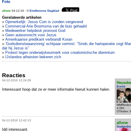
Foto
allone
04-12-16 - ©
Eindhovens Dagblad
Gerelateerde artikelen
»
Opmerkelijk: Jesus Coin is zonden vergevend
»
Commercial Arie Boomsma van de buis gehaald
»
Medewerker helpdesk promoot God
»
Geen auteursrecht voor Jezus
»
Amerikaanse predikant verbrandt Koran
»
‘Godsdienstwaanzinnig’ echtpaar vermist: “Sinds die hartoperatie zegt Mar
dat hij Jezus is”
»
Protest tegen onderwijskeurmerk voor creationistische dierentuin
»
IJslandse atheisten bekeren zich
Reacties
04-12-2016 12:24:29
Heusde
Erelid
Interessant hoop dat ze er meer informatie hieruit kunnen halen.
WMRindex
4.081
OTindex: 
04-12-2016 12:42:13
allone
Oudgedie
Idd interessant.