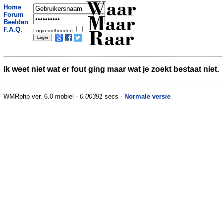
Waar
Home
Forum
Maar
Beelden
F.A.Q.
Login onthouden
Raar
Ik weet niet wat er fout ging maar wat je zoekt bestaat niet.
WMRphp ver. 6.0 mobiel -
0.00391
secs -
Normale versie