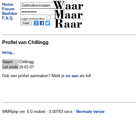
Waar
Home
Forum
Maar
Beelden
F.A.Q.
Login onthouden
Raar
Profiel van Chillingg
terug...
Naam
Chillingg
Lid sinds
18-01-07
Ook een profiel aanmaken? Meld je
nu aan
als lid!
WMRphp ver. 6.0 mobiel -
0.00783
secs -
Normale versie