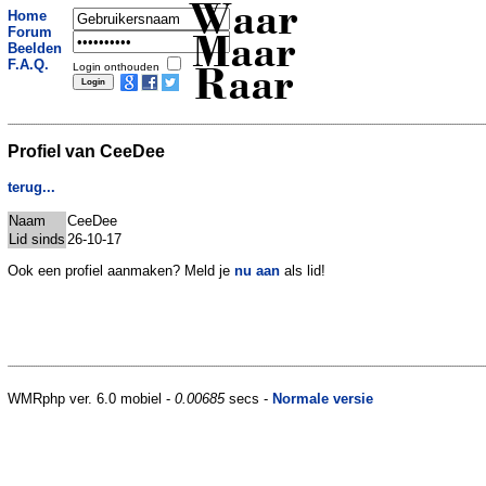
Waar
Home
Forum
Maar
Beelden
F.A.Q.
Login onthouden
Raar
Profiel van CeeDee
terug...
Naam
CeeDee
Lid sinds
26-10-17
Ook een profiel aanmaken? Meld je
nu aan
als lid!
WMRphp ver. 6.0 mobiel -
0.00685
secs -
Normale versie