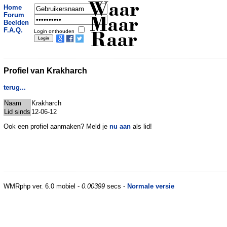
Waar
Home
Forum
Maar
Beelden
F.A.Q.
Login onthouden
Raar
Profiel van Krakharch
terug...
Naam
Krakharch
Lid sinds
12-06-12
Ook een profiel aanmaken? Meld je
nu aan
als lid!
WMRphp ver. 6.0 mobiel -
0.00399
secs -
Normale versie