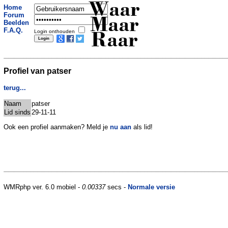
Waar
Home
Forum
Maar
Beelden
F.A.Q.
Login onthouden
Raar
Profiel van patser
terug...
Naam
patser
Lid sinds
29-11-11
Ook een profiel aanmaken? Meld je
nu aan
als lid!
WMRphp ver. 6.0 mobiel -
0.00337
secs -
Normale versie