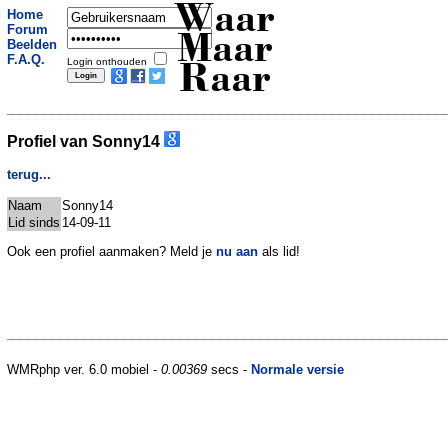
Waar
Home
Forum
Maar
Beelden
F.A.Q.
Login onthouden
Raar
Profiel van Sonny14
terug...
Naam
Sonny14
Lid sinds
14-09-11
Ook een profiel aanmaken? Meld je
nu aan
als lid!
WMRphp ver. 6.0 mobiel -
0.00369
secs -
Normale versie