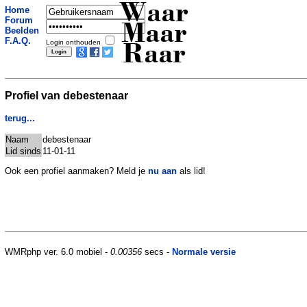
Waar
Home
Forum
Maar
Beelden
F.A.Q.
Login onthouden
Raar
Profiel van debestenaar
terug...
Naam
debestenaar
Lid sinds
11-01-11
Ook een profiel aanmaken? Meld je
nu aan
als lid!
WMRphp ver. 6.0 mobiel -
0.00356
secs -
Normale versie