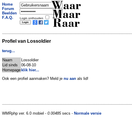
Waar
Home
Forum
Maar
Beelden
F.A.Q.
Login onthouden
Raar
Profiel van Lossoldier
terug...
Naam
Lossoldier
Lid sinds
06-08-10
Homepage
klik hier...
Ook een profiel aanmaken? Meld je
nu aan
als lid!
WMRphp ver. 6.0 mobiel -
0.00485
secs -
Normale versie