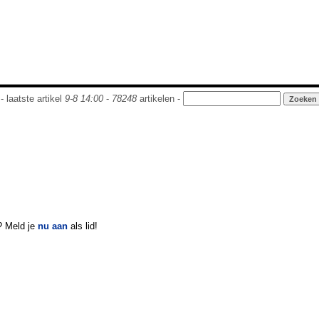
- laatste artikel
9-8 14:00
-
78248
artikelen -
? Meld je
nu aan
als lid!