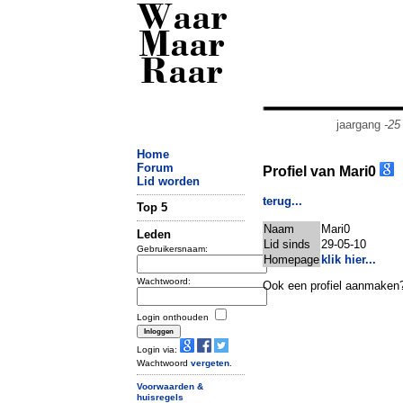
Waar
Maar
Raar
jaargang
-25
Home
Forum
Profiel van Mari0
Lid worden
terug...
Top 5
Naam
Mari0
Leden
Lid sinds
29-05-10
Gebruikersnaam:
Homepage
klik hier...
Wachtwoord:
Ook een profiel aanmaken
Login onthouden
Login via:
Wachtwoord
vergeten
.
Voorwaarden &
huisregels