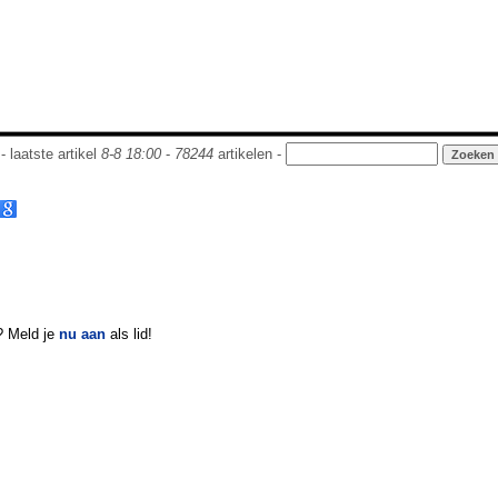
- laatste artikel
8-8 18:00
-
78244
artikelen -
? Meld je
nu aan
als lid!