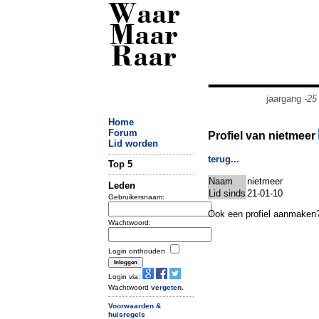
Waar
Maar
Raar
jaargang
-25
Home
Forum
Profiel van nietmeer
Lid worden
terug...
Top 5
Naam
nietmeer
Leden
Lid sinds
21-01-10
Gebruikersnaam:
Ook een profiel aanmaken
Wachtwoord:
Login onthouden
Login via:
Wachtwoord
vergeten
.
Voorwaarden &
huisregels